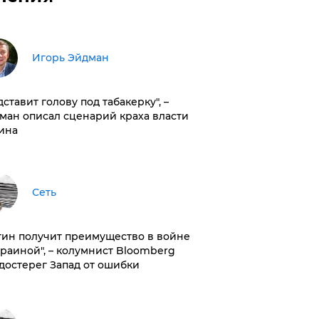
Игорь Эйдман
дставит голову под табакерку", –
ман описал сценарий краха власти
ина
Сеть
тин получит преимущество в войне
краиной", – колумнист Bloomberg
достерег Запад от ошибки