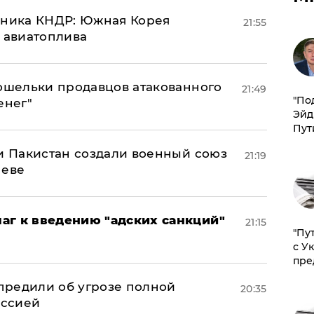
юзника КНДР: Южная Корея
21:55
н авиатоплива
кошельки продавцов атакованного
21:49
​"По
енег"
Эйд
Пут
 и Пакистан создали военный союз
21:19
неве
аг к введению "адских санкций"
21:15
"Пу
с У
пре
предили об угрозе полной
20:35
оссией