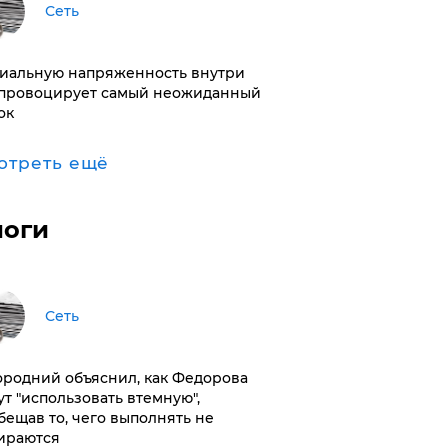
Сеть
иальную напряженность внутри
провоцирует самый неожиданный
ок
отреть ещё
логи
Сеть
ородний объяснил, как Федорова
ут "использовать втемную",
бещав то, чего выполнять не
ираются