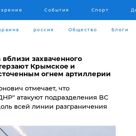
озрение
События
Спорт
Д
краина
россия
Общество
Блоги
 вблизи захваченного
 терзают Крымское и
сточенным огнем артиллерии
нович отмечает, что
НР" атакуют подразделения ВС
оль всей линии разграничения