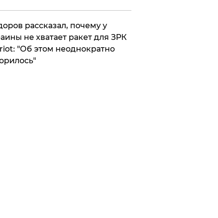
оров рассказал, почему у
аины не хватает ракет для ЗРК
riot: "Об этом неоднократно
орилось"