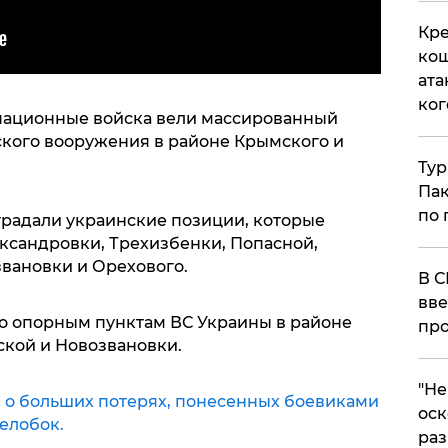
Кре
кош
ата
ког
упационные войска вели массированный
ского вооружения в районе Крымского и
Тур
Пак
по 
радали украинские позиции, которые
ксандровки, Трехизбенки, Попасной,
звановки и Орехового.
В С
вве
по опорным пунктам ВС Украины в районе
про
ской и Новозвановки.
​"Н
 о больших потерях, понесенных боевиками
оск
елобок.
раз