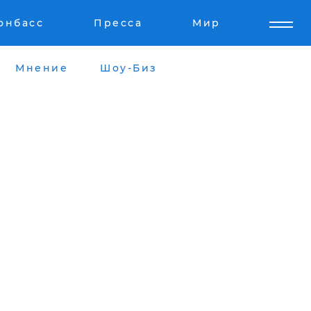
онбасс
Пресса
Мир
Мнение
Шоу-Биз