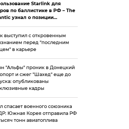
ользование Starlink для
ров по баллистике в РФ – The
antic узнал о позиции
знесмена
к выступил с откровенным
знанием перед "последним
цем" в карьере
н "Альфы" проник в Донецкий
опорт и сжег "Шахед" еще до
уска: опубликованы
склюзивные кадры
ул спасает военного союзника
Р: Южная Корея отправила РФ
тысяч тонн авиатоплива