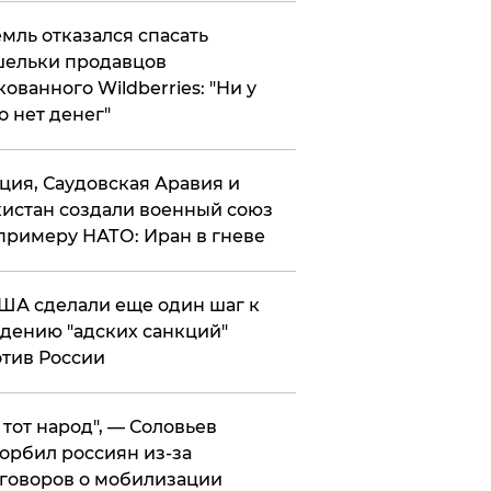
мль отказался спасать
ельки продавцов
кованного Wildberries: "Ни у
о нет денег"
ция, Саудовская Аравия и
истан создали военный союз
примеру НАТО: Иран в гневе
ША сделали еще один шаг к
дению "адских санкций"
тив России
е тот народ", — Соловьев
орбил россиян из-за
говоров о мобилизации