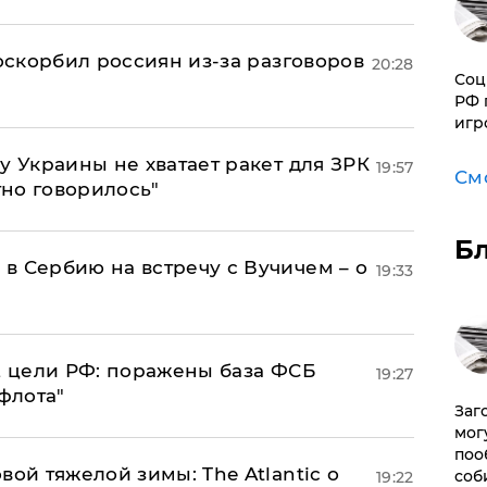
 оскорбил россиян из-за разговоров
20:28
Соц
РФ 
игр
у Украины не хватает ракет для ЗРК
19:57
См
тно говорилось"
Б
в Сербию на встречу с Вучичем – о
19:33
2 цели РФ: поражены база ФСБ
19:27
флота"
Заг
мог
поо
вой тяжелой зимы: The Atlantic о
соб
19:22