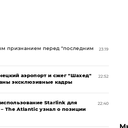
ным признанием перед "последним
23:19
нецкий аэропорт и сжег "Шахед"
22:52
ваны эксклюзивные кадры
использование Starlink для
22:40
– The Atlantic узнал о позиции
М