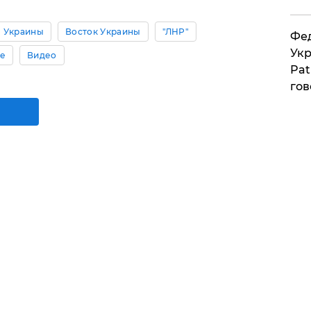
 Украины
Восток Украины
"ЛНР"
Фед
Укр
се
Видео
Pat
гов