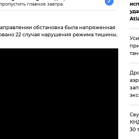
✓
исп
пропустить главное завтра.
уда
Atl
би
 направлении обстановка была напряженная
ровано 22 случая нарушения режима тишины.
Уси
при
тан
Дро
аэр
зап
эк
​Се
КНД
30 