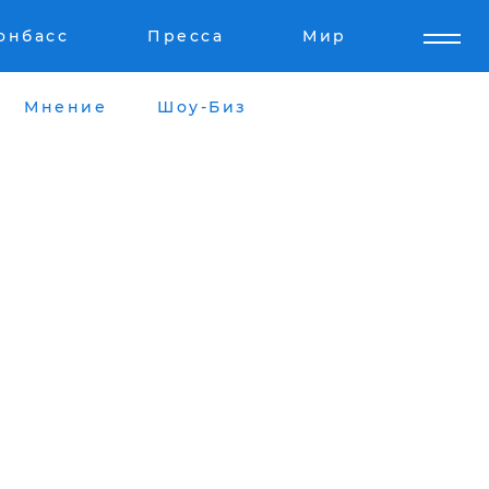
онбасс
Пресса
Мир
Мнение
Шоу-Биз