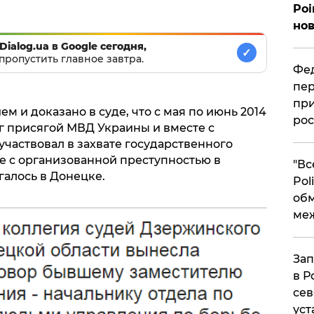
Poi
нов
Dialog.ua в Google сегодня,
✓
пропустить главное завтра.
Фед
пер
при
м и доказано в суде, что с мая по июнь 2014
рос
г присягой МВД Украины и вместе с
частвовал в захвате государственного
е с организованной преступностью в
​"В
галось в Донецке.
Pol
об
ме
Зап
в Р
сев
уст