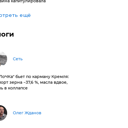
аина капитулировала
отреть ещё
логи
Сеть
оЛоЧКа" бьет по карману Кремля:
орт зерна −37,6 %, масла вдвое,
ль в коллапсе
Олег Жданов