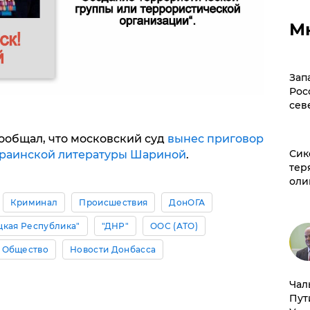
М
Зап
Рос
сев
ообщал, что московский суд
вынес приговор
Сик
краинской литературы Шариной
.
тер
оли
Криминал
Происшествия
ДонОГА
цкая Республика"
"ДНР"
ООС (АТО)
Общество
Новости Донбасса
Чал
Пут