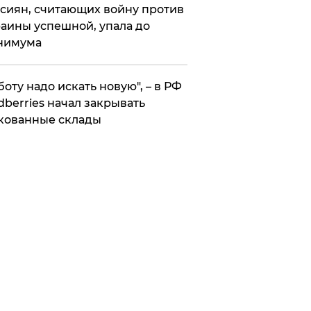
сиян, считающих войну против
аины успешной, упала до
нимума
боту надо искать новую", – в РФ
dberries начал закрывать
кованные склады