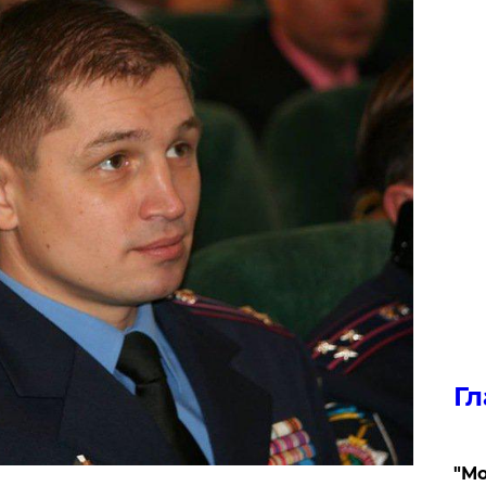
Гл
"Мо