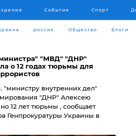
озрение
События
Спорт
Д
краина
россия
Общество
Блоги
"министра" "МВД" "ДНР"
ла о 12 годах тюрьмы для
еррористов
 н. "министру внутренних дел"
рмирования "ДНР" Алексею
о 12 лет тюрьмы , сообщает
ра Генпрокуратуры Украины в