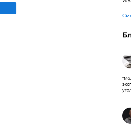
Укр
См
Б
​"М
эксп
уго