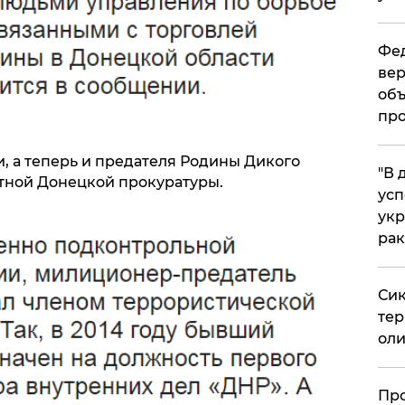
Фед
вер
объ
про
, а теперь и предателя Родины Дикого
​"В
тной Донецкой прокуратуры.
усп
укр
рак
Сик
тер
оли
​Пр