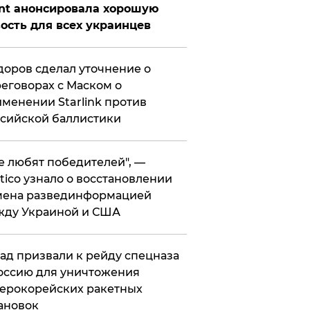
nt анонсировала хорошую
ость для всех украинцев
оров сделал уточнение о
еговорах с Маском о
менении Starlink против
сийской баллистики
се любят победителей", —
itico узнало о восстановлении
мена развединформацией
жду Украиной и США
ад призвали к рейду спецназа
оссию для уничтожения
ерокорейских ракетных
ановок