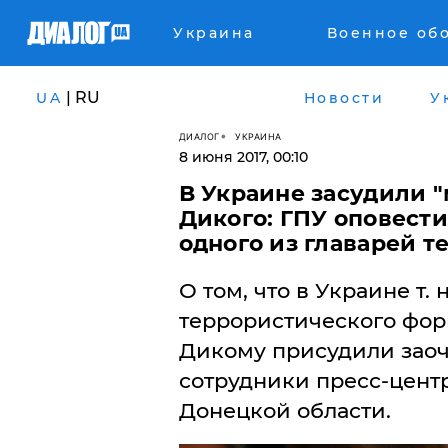
Украина
Военное об
| RU
UA
Новости
У
ДИАЛОГ
УКРАИНА
8 июня 2017, 00:10
В Украине засудили 
Дикого: ГПУ оповести
одного из главарей т
О том, что в Украине т.
террористического фо
Дикому присудили заочн
сотрудники пресс-цент
Донецкой области.