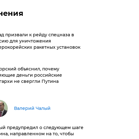
нения
ад призвали к рейду спецназа в
сию для уничтожения
ерокорейских ракетных установок
орский объяснил, почему
яющие деньги российские
гархи не свергли Путина
Валерий Чалый
ый предупредил о следующем шаге
ина, направленном на то, чтобы