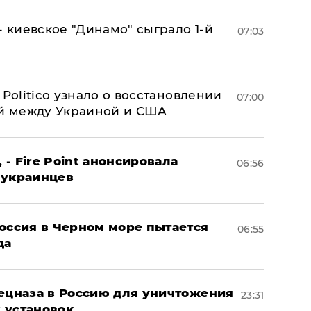
- киевское "Динамо" сыграло 1-й
07:03
 Politico узнало о восстановлении
07:00
й между Украиной и США
 - Fire Point анонсировала
06:56
 украинцев
оссия в Черном море пытается
06:55
да
пецназа в Россию для уничтожения
23:31
 установок