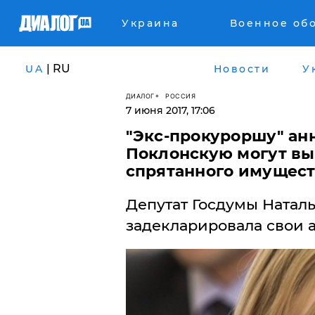
Украина
Военное об
| RU
UA
Новости
У
ДИАЛОГ
РОССИЯ
7 июня 2017, 17:06
"Экс-прокуроршу" ан
Поклонскую могут выг
спрятанного имущест
Депутат Госдумы Натал
задекларировала свои 