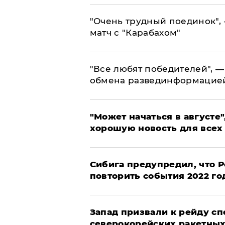
"Очень трудный поединок", 
матч с "Карабахом"
​"Все любят победителей", —
обмена развединформацие
"Может начаться в августе",
хорошую новость для всех
Сибига предупредил, что Р
повторить события 2022 го
Запад призвали к рейду с
северокорейских ракетных