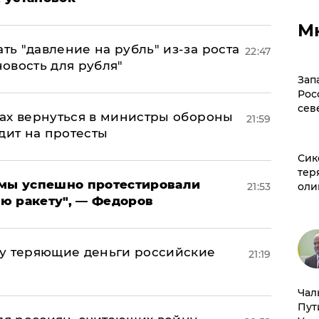
М
ь "давление на рубль" из-за роста
22:47
новость для рубля"
Зап
Рос
сев
ах вернуться в министры обороны
21:59
дит на протесты
Сик
тер
я мы успешно протестировали
оли
21:53
ю ракету", — Федоров
му теряющие деньги российские
21:19
а
Чал
Пут