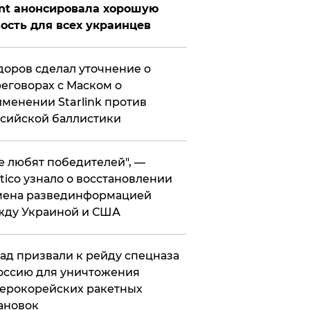
nt анонсировала хорошую
ость для всех украинцев
оров сделал уточнение о
еговорах с Маском о
менении Starlink против
сийской баллистики
се любят победителей", —
itico узнало о восстановлении
мена развединформацией
жду Украиной и США
ад призвали к рейду спецназа
оссию для уничтожения
ерокорейских ракетных
ановок