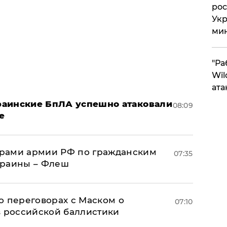
рос
Укр
ми
"Ра
Wil
ата
краинские БпЛА успешно атаковали
08:09
е
рами армии РФ по гражданским
07:35
краины – Флеш
о переговорах с Маском о
07:10
в российской баллистики