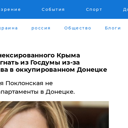
озрение
События
Спорт
Д
краина
россия
Общество
Блоги
нексированного Крыма
нать из Госдумы из-за
ва в оккупированном Донецке
ья Поклонская не
апартаменты в Донецке.