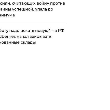
сиян, считающих войну против
аины успешной, упала до
нимума
боту надо искать новую", – в РФ
dberries начал закрывать
кованные склады