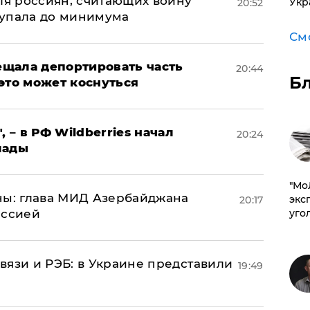
оля россиян, считающих войну
Укр
20:52
 упала до минимума
См
щала депортировать часть
20:44
Б
это может коснуться
, – в РФ Wildberries начал
20:24
лады
​"М
ны: глава МИД Азербайджана
эксп
20:17
уго
иссией
вязи и РЭБ: в Украине представили
19:49