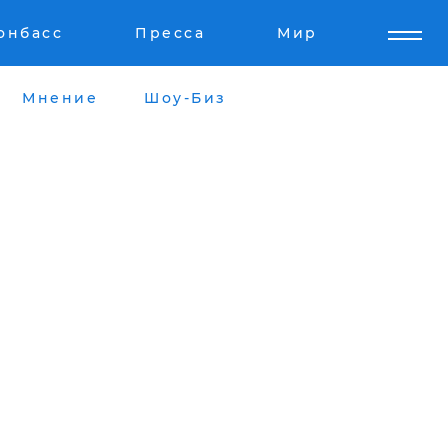
онбасс
Пресса
Мир
Мнение
Шоу-Биз