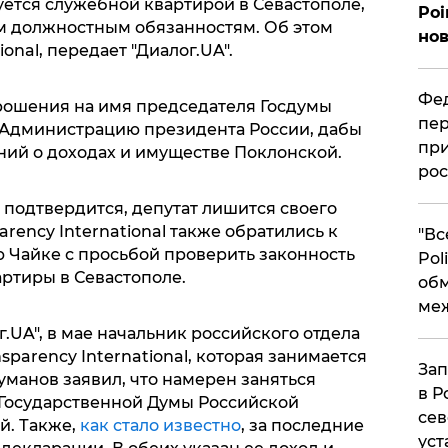
зуется служебной квартирой в Севастополе,
Poi
м должностным обязанностям. Об этом
нов
onal, передает "Диалог.UA".
Фед
рошения на имя председателя Госдумы
пер
в Администрацию президента России, дабы
при
ний о доходах и имуществе Поклонской.
рос
 подтвердится, депутат лишится своего
rency International также обратились к
​"В
Чайке с просьбой проверить законность
Pol
ртиры в Севастополе.
об
ме
г.UA", в мае начальник российского отдела
arency International, которая занимается
Зап
манов заявил, что намерен заняться
в Р
 Государственной Думы Российской
сев
й. Также,
как стало известно
, за последние
уст