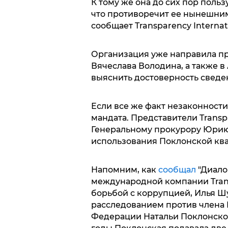
К тому же она до сих пор поль
что противоречит ее нынешни
сообщает Transparency Internati
Организация уже направила п
Вячеслава Володина, а также 
выяснить достоверность сведе
Если все же факт незаконности
мандата. Представители Transpa
Генеральному прокурору Юрию 
использования Поклонской ква
Напомним, как
сообщал
"Диало
международной компании Transp
борьбой с коррупцией, Илья Шу
расследованием против члена
Федерации Натальи Поклонско