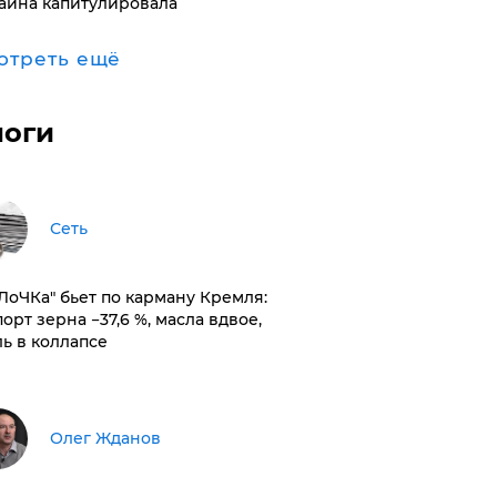
аина капитулировала
отреть ещё
логи
Сеть
оЛоЧКа" бьет по карману Кремля:
орт зерна −37,6 %, масла вдвое,
ль в коллапсе
Олег Жданов