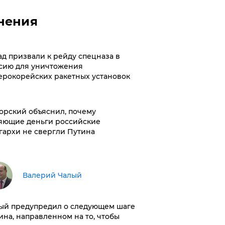
нения
ад призвали к рейду спецназа в
сию для уничтожения
ерокорейских ракетных установок
орский объяснил, почему
яющие деньги российские
гархи не свергли Путина
Валерий Чалый
ый предупредил о следующем шаге
ина, направленном на то, чтобы