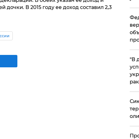
декларации. В обеих указан ее доход и
дочки. В 2015 году ее доход составил 2,3
Фед
вер
объ
ссии
про
​"В
усп
укр
рак
Сик
тер
оли
​Пр