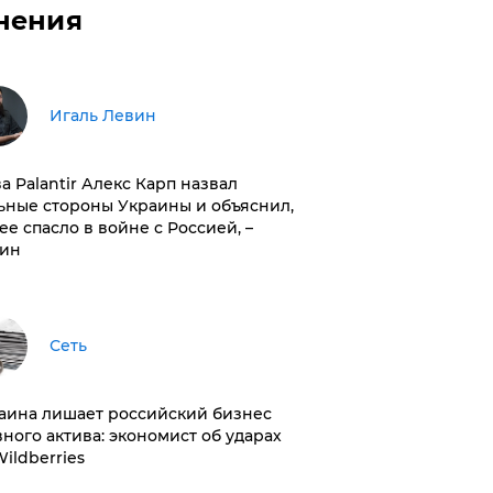
нения
Игаль Левин
ва Palantir Алекс Карп назвал
ьные стороны Украины и объяснил,
 ее спасло в войне с Россией, –
ин
Сеть
раина лишает российский бизнес
вного актива: экономист об ударах
Wildberries