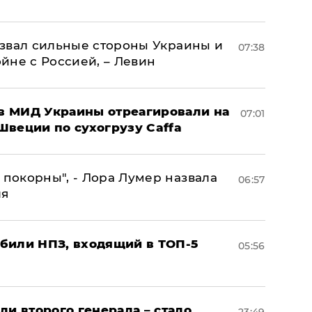
назвал сильные стороны Украины и
07:38
ойне с Россией, – Левин
 в МИД Украины отреагировали на
07:01
Швеции по сухогрузу Caffa
 покорны", - Лора Лумер назвала
06:57
ля
били НПЗ, входящий в ТОП-5
05:56
ли второго генерала – стало
23:49