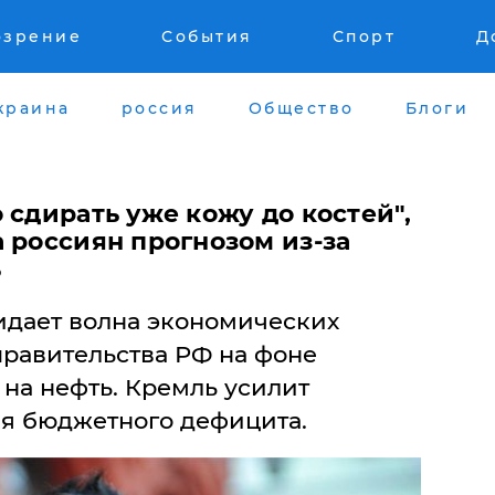
озрение
События
Спорт
Д
краина
россия
Общество
Блоги
 сдирать уже кожу до костей",
 россиян прогнозом из-за
ь
жидает волна экономических
правительства РФ на фоне
на нефть. Кремль усилит
я бюджетного дефицита.