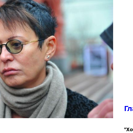
Гл
​"Х