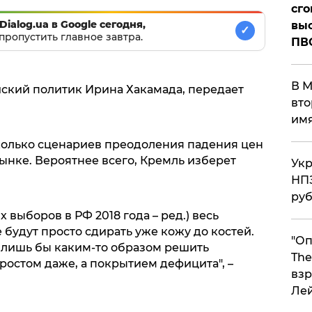
сго
Dialog.ua в Google сегодня,
выс
✓
пропустить главное завтра.
ПВ
В М
йский политик Ирина Хакамада, передает
вто
им
колько сценариев преодоления падения цен
ынке. Вероятнее всего, Кремль изберет
Укр
НПЗ
ру
х выборов в РФ 2018 года – ред.) весь
 будут просто сдирать уже кожу до костей.
"Оп
, лишь бы каким-то образом решить
The
остом даже, а покрытием дефицита", –
взр
Ле