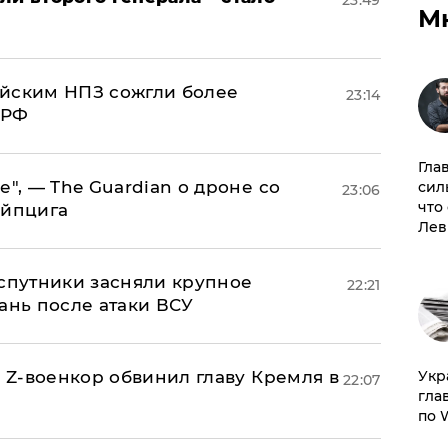
М
ийским НПЗ сожгли более
23:14
 РФ
Гла
е", — The Guardian о дроне со
сил
23:06
что
ейпцига
Лев
 спутники засняли крупное
22:21
ань после атаки ВСУ
й Z-военкор обвинил главу Кремля в
​Ук
22:07
гла
по 