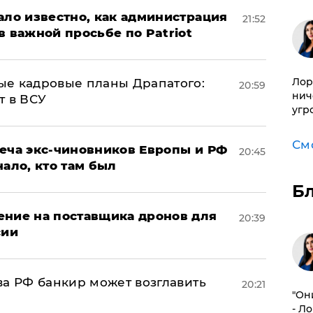
ало известно, как администрация
21:52
в важной просьбе по Patriot
Лор
ые кадровые планы Драпатого:
20:59
нич
т в ВСУ
угр
См
реча экс-чиновников Европы и РФ
20:45
нало, кто там был
Б
ение на поставщика дронов для
20:39
сии
ва РФ банкир может возглавить
20:21
"Он
- Л