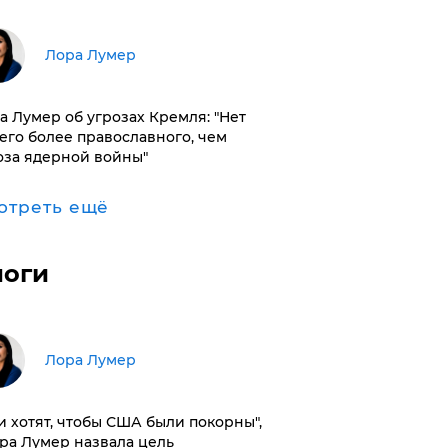
​Лора Лумер
а Лумер об угрозах Кремля: "Нет
его более православного, чем
оза ядерной войны"
отреть ещё
логи
​Лора Лумер
и хотят, чтобы США были покорны",
ора Лумер назвала цель