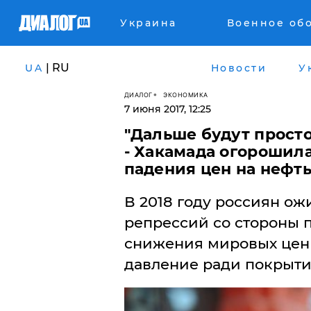
Украина
Военное об
| RU
UA
Новости
У
ДИАЛОГ
ЭКОНОМИКА
7 июня 2017, 12:25
"Дальше будут просто
- Хакамада огорошила
падения цен на нефт
​В 2018 году россиян о
репрессий со стороны 
снижения мировых цен 
давление ради покрыти