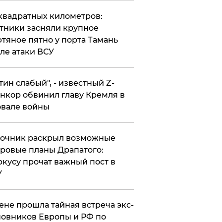
квадратных километров:
тники засняли крупное
тяное пятно у порта Тамань
ле атаки ВСУ
утин слабый", - известный Z-
нкор обвинил главу Кремля в
вале войны
точник раскрыл возможные
ровые планы Драпатого:
кусу прочат важный пост в
У
ене прошла тайная встреча экс-
овников Европы и РФ по