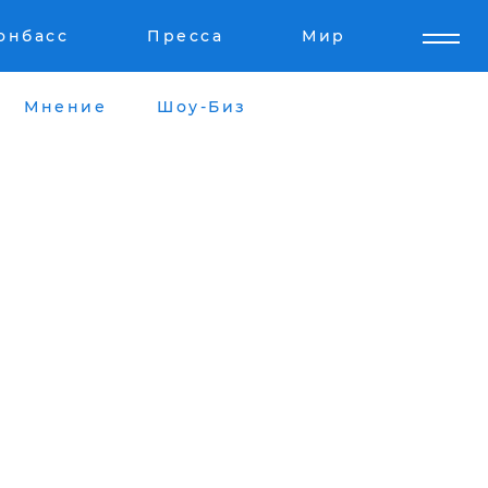
онбасс
Пресса
Мир
Мнение
Шоу-Биз