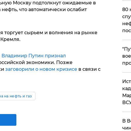
ьную Москву подтолкнут ожидаемые в
а нефть, что автоматически ослабит
80 
спу
неф
пос
я торгует сырьем и волнения на рынке
 Кремля.
​"П
Ф
Владимир Путин признал
вое
ссийской экономики. Позже
про
ки
заговорили о новом кризисе
в связи с
​Ис
кад
Мар
а на нефть и газ
ВС
В В
чин