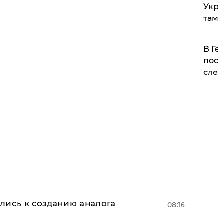
Укр
там
​В 
пос
сле
лись к созданию аналога
08:16