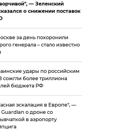
ворчивой", — Зеленский
казался о снижении поставок
О
оскве за день похоронили
рого генерала – стало известно
я
аинские удары по российским
 сожгли более триллиона
блей бюджета РФ
асная эскалация в Европе", —
 Guardian о дроне со
ывчаткой в аэропорту
йпцига