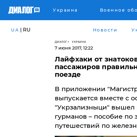
Украина
Военное об
| RU
UA
Новости
У
ДИАЛОГ
УКРАИНА
7 июня 2017, 12:22
Лайфхаки от знатоков
пассажиров правильн
поезде
В приложении "Магистра
выпускается вместе с 
"Укрзализныци" вышел 
гурманов – пособие по 
путешествий по железн