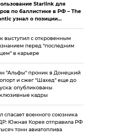
ользование Starlink для
ров по баллистике в РФ – The
antic узнал о позиции
знесмена
к выступил с откровенным
знанием перед "последним
цем" в карьере
н "Альфы" проник в Донецкий
опорт и сжег "Шахед" еще до
уска: опубликованы
склюзивные кадры
ул спасает военного союзника
Р: Южная Корея отправила РФ
тысяч тонн авиатоплива