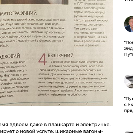
​"По
Эйд
Пут
"Пу
с У
пре
мя вдвоем даже в плацкарте и электричке.
ирует о новой услуге: шикарные вагоны-