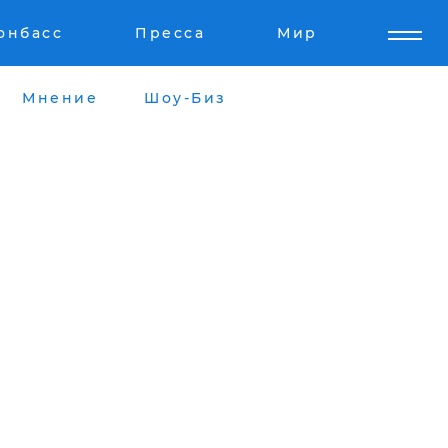
онбасс
Пресса
Мир
Мнение
Шоу-Биз