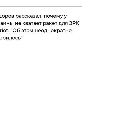
оров рассказал, почему у
аины не хватает ракет для ЗРК
riot: "Об этом неоднократно
орилось"