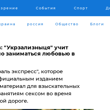
озрение
События
Спорт
Д
краина
россия
Общество
Блоги
: "Укрзализныця" учит
о заниматься любовью в
ль экспресс", которое
официальным изданием
материал для взыскательных
занятиям сексом во время
ой дороге.