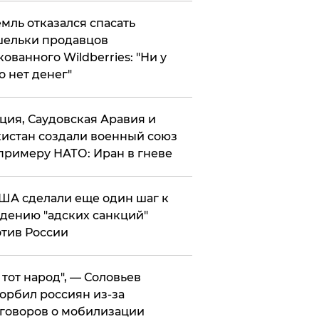
мль отказался спасать
ельки продавцов
кованного Wildberries: "Ни у
о нет денег"
ция, Саудовская Аравия и
истан создали военный союз
примеру НАТО: Иран в гневе
ША сделали еще один шаг к
дению "адских санкций"
тив России
е тот народ", — Соловьев
орбил россиян из-за
говоров о мобилизации