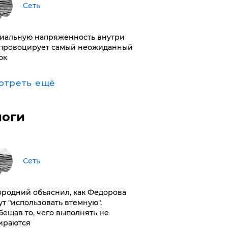
Сеть
иальную напряженность внутри
провоцирует самый неожиданный
ок
отреть ещё
логи
Сеть
ородний объяснил, как Федорова
ут "использовать втемную",
бещав то, чего выполнять не
ираются