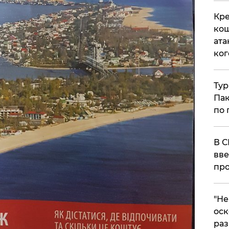
Кре
кош
ата
ког
Тур
Пак
по 
В С
вве
про
​"Н
оск
раз