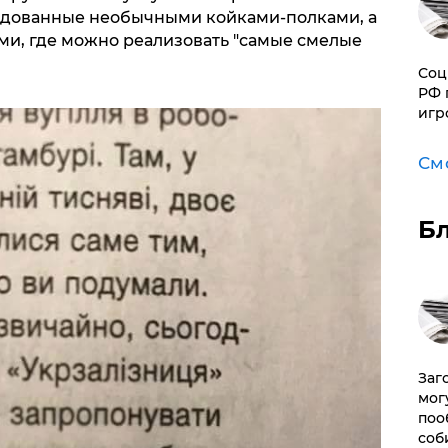
удованные необычными койками-полками, а
и, где можно реализовать "самые смелые
Соц
РФ 
игр
См
Б
Заг
мог
поо
соб