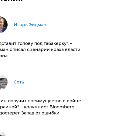
Игорь Эйдман
дставит голову под табакерку", –
ман описал сценарий краха власти
ина
Сеть
тин получит преимущество в войне
краиной", – колумнист Bloomberg
достерег Запад от ошибки