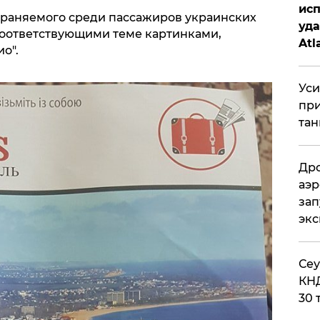
исп
траняемого среди пассажиров украинских
уда
соответствующими теме картинками,
Atl
о".
би
Уси
при
тан
Дро
аэр
зап
эк
​Се
КНД
30 