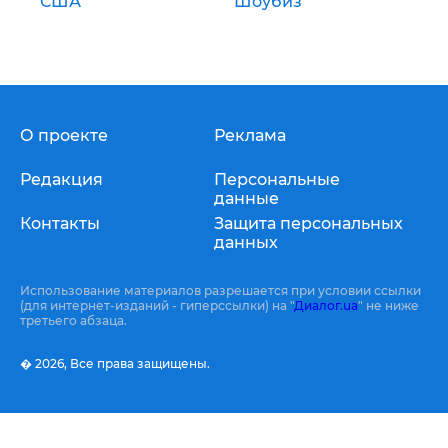
США
Шоубиз
О проекте
Реклама
Редакция
Персональные
данные
Контакты
Защита персональных
данных
Использование материалов разрешается при условии ссылки
(для интернет-изданий - гиперссылки) на "
Диалог.ua
" не ниже
третьего абзаца.
� 2026,
Все права защищены.