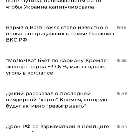
шаге Путина, направленном на то,
чтобы Украина капитулировала
Взрыв в Balzi Rossi: стало известно о
19:16
новых пострадавших в семье Главкома
ВКС РФ
​"МоЛоЧКа" бьет по карману Кремля:
18:58
экспорт зерна −37,6 %, масла вдвое,
уголь в коллапсе
Дикий рассказал о последней
18:49
неядерной "карте" Кремля, которую
будут активно "разыгрывать"
​Дрон РФ со взрывчаткой в Лейпциге
18:44