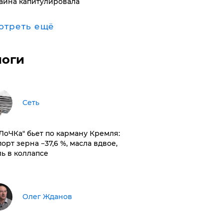
аина капитулировала
отреть ещё
логи
Сеть
оЛоЧКа" бьет по карману Кремля:
орт зерна −37,6 %, масла вдвое,
ль в коллапсе
Олег Жданов