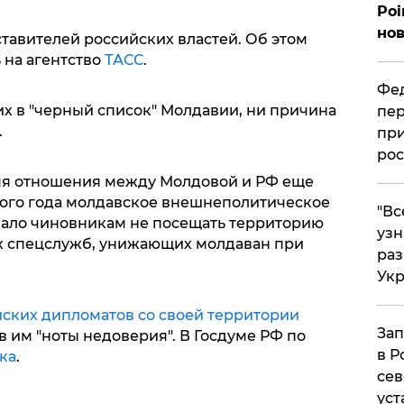
Poi
нов
тавителей российских властей. Об этом
 на агентство
ТАСС
.
Фед
х в "черный список" Молдавии, ни причина
пер
.
при
рос
емя отношения между Молдовой и РФ еще
того года молдавское внешнеполитическое
​"В
ало чиновникам не посещать территорию
узн
х спецслужб, унижающих молдаван при
ра
Ук
ских дипломатов со своей территории
Зап
ив им "ноты недоверия". В Госдуме РФ по
в Р
ка
.
сев
уст