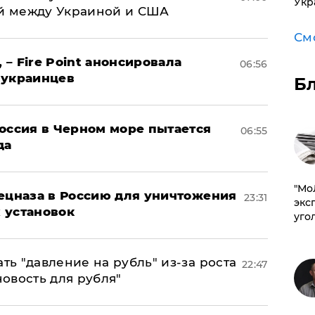
Укр
й между Украиной и США
См
 – Fire Point анонсировала
06:56
 украинцев
Б
оссия в Черном море пытается
06:55
да
​"М
пецназа в Россию для уничтожения
23:31
эксп
 установок
уго
ь "давление на рубль" из-за роста
22:47
новость для рубля"