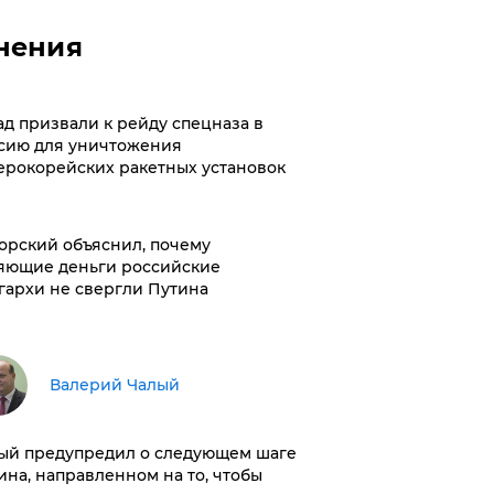
нения
ад призвали к рейду спецназа в
сию для уничтожения
ерокорейских ракетных установок
орский объяснил, почему
яющие деньги российские
гархи не свергли Путина
Валерий Чалый
ый предупредил о следующем шаге
ина, направленном на то, чтобы