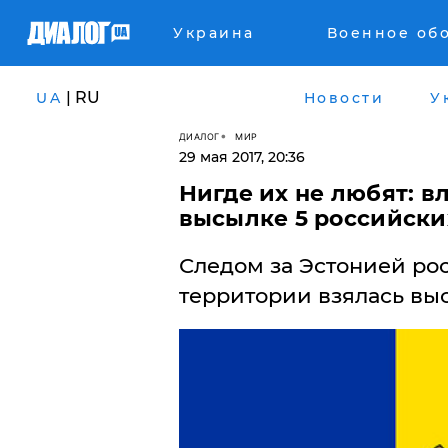
Украина
Военное об
| RU
UA
Новости
У
ДИАЛОГ
МИР
29 мая 2017, 20:36
Нигде их не любят: в
высылке 5 российски
Следом за Эстонией ро
территории взялась вы