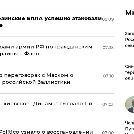
М
краинские БпЛА успешно атаковали
08:09
е
Зап
Рос
сев
рами армии РФ по гражданским
07:35
краины – Флеш
Сик
тер
о переговорах с Маском о
07:10
оли
в российской баллистики
– киевское "Динамо" сыграло 1-й
07:03
Чал
Пут
 Politico узнало о восстановлении
07:00