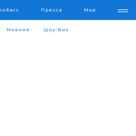
онбасс
Пресса
Мир
Мнение
Шоу-Биз