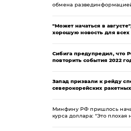
обмена развединформацие
"Может начаться в августе",
хорошую новость для всех
Сибига предупредил, что Р
повторить события 2022 го
Запад призвали к рейду с
северокорейских ракетных
Минфину РФ пришлось начат
курса доллара: "Это плохая 