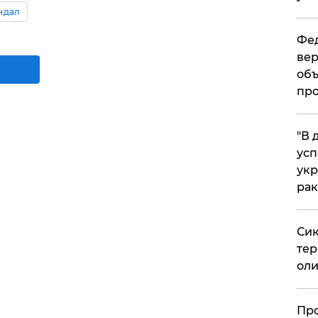
ндал
Фед
вер
объ
про
​"В
усп
укр
рак
Сик
тер
оли
​Пр