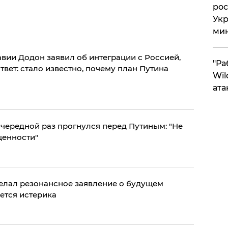
рос
Укр
ми
ии Додон заявил об интеграции с Россией,
"Ра
твет: стало известно, почему план Путина
Wil
ата
чередной раз прогнулся перед Путиным: "Не
ценности"
елал резонансное заявление о будущем
ется истерика