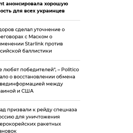
nt анонсировала хорошую
ость для всех украинцев
оров сделал уточнение о
еговорах с Маском о
менении Starlink против
сийской баллистики
се любят победителей", – Politico
ало о восстановлении обмена
звединформацией между
раиной и США
ад призвали к рейду спецназа
оссию для уничтожения
ерокорейских ракетных
ановок