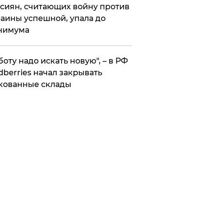
сиян, считающих войну против
аины успешной, упала до
нимума
боту надо искать новую", – в РФ
dberries начал закрывать
кованные склады