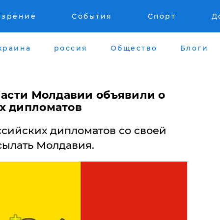
озрение
События
Спорт
Д
краина
россия
Общество
Блоги
ласти Молдавии объявили о
х дипломатов
ссийских дипломатов со своей
сылать Молдавия.