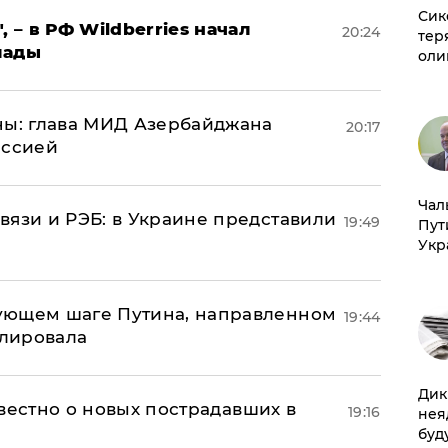
Сик
, – в РФ Wildberries начал
20:24
тер
лады
оли
ны: глава МИД Азербайджана
20:17
иссией
Чал
вязи и РЭБ: в Украине представили
19:49
Пут
Укр
ующем шаге Путина, направленном
19:44
улировала
Дик
известно о новых пострадавших в
19:16
нея
буд