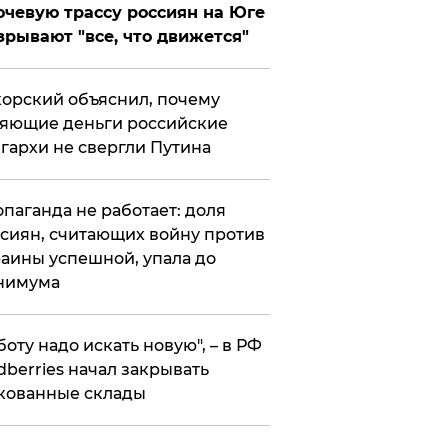
чевую трассу россиян на Юге
зрывают "все, что движется"
орский объяснил, почему
яющие деньги российские
гархи не свергли Путина
опаганда не работает: доля
сиян, считающих войну против
аины успешной, упала до
нимума
боту надо искать новую", – в РФ
dberries начал закрывать
кованные склады