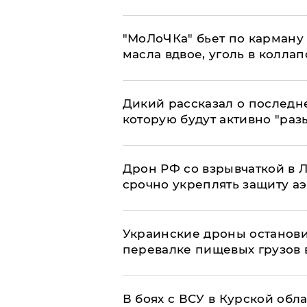
​"МоЛоЧКа" бьет по карману 
масла вдвое, уголь в коллап
Дикий рассказал о последн
которую будут активно "раз
​Дрон РФ со взрывчаткой в
срочно укреплять защиту а
Украинские дроны останов
перевалке пищевых грузов 
В боях с ВСУ в Курской обл