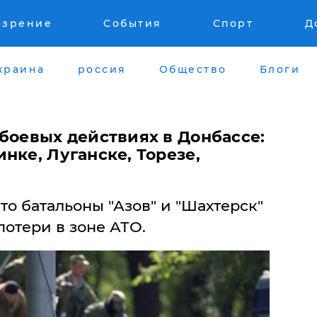
озрение
События
Спорт
Д
краина
россия
Общество
Блоги
боевых действиях в Донбассе:
нке, Луганске, Торезе,
о батальоны "Азов" и "Шахтерск"
отери в зоне АТО.