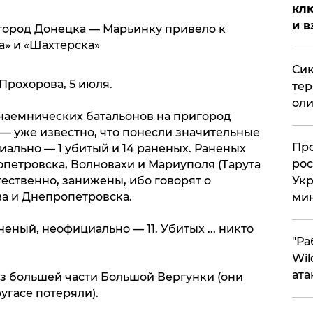
клю
и в
город Донецка — Марьинку привело к
а» и «Шахтерска»
Сик
Прохорова, 5 июля.
тер
оли
наемнических батальонов на пригород
— уже известно, что понесли значительные
​Пр
иально — 1 убитый и 14 раненых. Раненых
рос
петровска, Волновахи и Мариуполя (Тарута
Укр
тественно, занижены, ибо говорят о
ва и Днепропетровска.
ми
еный, неофициально — 11. Убитых ... никто
"Ра
Wil
ата
 из большей части Большой Вергунки (они
угасе потеряли).