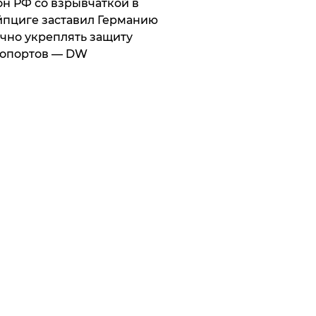
он РФ со взрывчаткой в
пциге заставил Германию
чно укреплять защиту
ропортов — DW