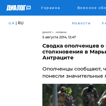
Украина
Военное об
| RU
UA
Новости
У
ДИАЛОГ
УКРАИНА
5 августа 2014, 12:47
Сводка ополченцев о 
столкновения в Марьи
Антраците
Ополченцы сообщают, чт
понесли значительные п