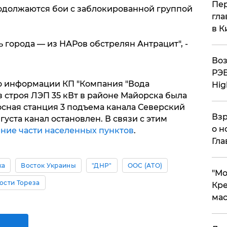
Пер
родолжаются бои с заблокированной группой
гла
в К
ь города — из НАРов обстрелян Антрацит", -
Воз
РЭБ
по информации КП "Компания "Вода
Hig
из строя ЛЭП 35 кВт в районе Майорска была
осная станция 3 подъема канала Северский
Взр
густа канал остановлен. В связи с этим
о н
ие части населенных пунктов
.
Гла
ка
Восток Украины
"ДНР"
ООС (АТО)
​"М
ости Тореза
Кре
мас