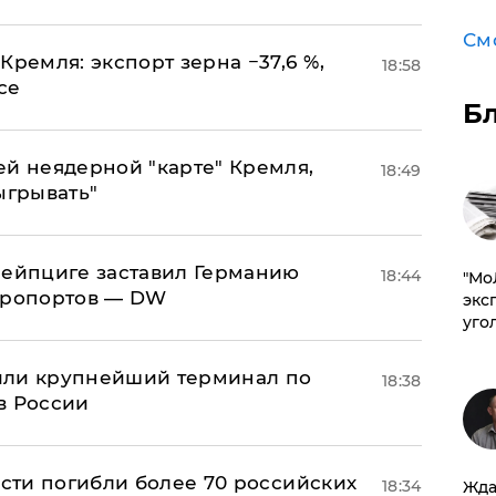
См
Кремля: экспорт зерна −37,6 %,
18:58
се
Б
ей неядерной "карте" Кремля,
18:49
ыгрывать"
 Лейпциге заставил Германию
18:44
​"М
эропортов — DW
эксп
уго
или крупнейший терминал по
18:38
в России
асти погибли более 70 российских
18:34
Жда