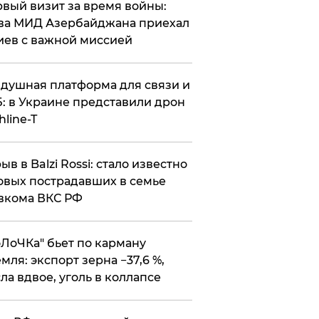
вый визит за время войны:
ва МИД Азербайджана приехал
иев с важной миссией
душная платформа для связи и
: в Украине представили дрон
hline-T
ыв в Balzi Rossi: стало известно
овых пострадавших в семье
вкома ВКС РФ
оЛоЧКа" бьет по карману
мля: экспорт зерна −37,6 %,
ла вдвое, уголь в коллапсе