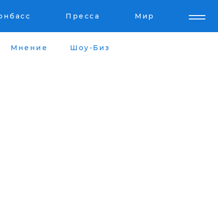
онбасс
Пресса
Мир
Мнение
Шоу-Биз