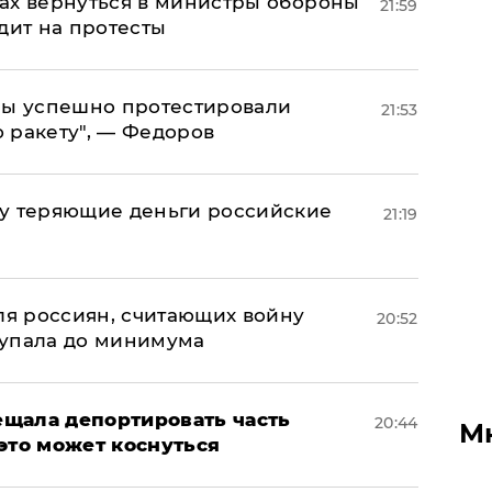
ах вернуться в министры обороны
21:59
дит на протесты
 мы успешно протестировали
21:53
 ракету", — Федоров
му теряющие деньги российские
21:19
а
оля россиян, считающих войну
20:52
 упала до минимума
щала депортировать часть
20:44
М
это может коснуться