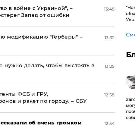
"Но
о в войне с Украиной", –
13:48
объ
стерег Запад от ошибки
Укр
См
ую модификацию "Герберы" –
13:32
Б
е нужно делать, чтобы выстоять в
13:25
генты ФСБ и ГРУ,
12:58
Заг
нов и ракет по городу, – СБУ
мог
поо
соб
ссказали об очень громком
12:54