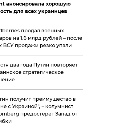
nt анонсировала хорошую
ость для всех украинцев
ldberries продал военных
аров на 1,6 млрд рублей – после
к ВСУ продажи резко упали
стя два года Путин повторяет
аинское стратегическое
шение
тин получит преимущество в
не с Украиной", – колумнист
omberg предостерег Запад от
ибки