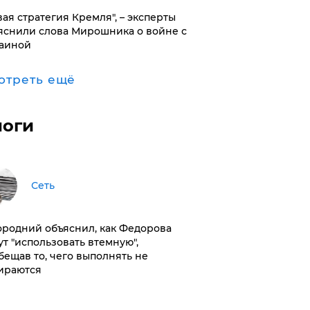
вая стратегия Кремля", – эксперты
яснили слова Мирошника о войне с
аиной
отреть ещё
логи
Сеть
ородний объяснил, как Федорова
ут "использовать втемную",
бещав то, чего выполнять не
ираются