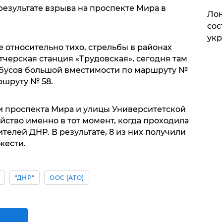
 результате взрыва на проспекте Мира в
Лон
сос
ук
е относительно тихо, стрельбы в районах
тчерская станция «Трудовская», сегодня там
обусов большой вместимости по маршруту №
ршруту № 58.
нии проспекта Мира и улицы Университетской
ство именно в тот момент, когда проходила
елей ДНР. В результате, 8 из них получили
жести.
"ДНР"
ООС (АТО)