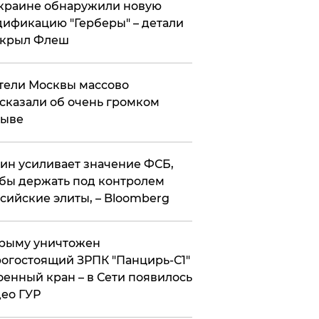
краине обнаружили новую
ификацию "Герберы" – детали
скрыл Флеш
ели Москвы массово
сказали об очень громком
рыве
ин усиливает значение ФСБ,
бы держать под контролем
сийские элиты, – Bloomberg
рыму уничтожен
огостоящий ЗРПК "Панцирь-С1"
оенный кран – в Сети появилось
ео ГУР