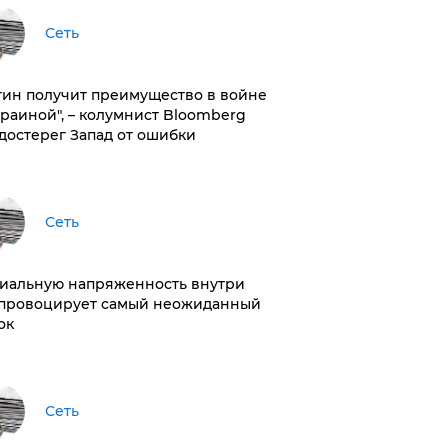
Сеть
тин получит преимущество в войне
краиной", – колумнист Bloomberg
достерег Запад от ошибки
Сеть
иальную напряженность внутри
провоцирует самый неожиданный
ок
Сеть