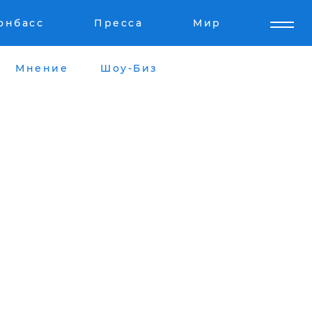
онбасс
Пресса
Мир
Мнение
Шоу-Биз