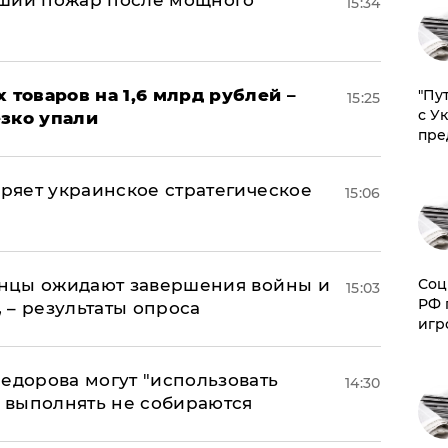
йший пожар после мощного
15:34
х товаров на 1,6 млрд рублей –
"Пу
15:25
с У
езко упали
пре
оряет украинское стратегическое
15:06
Соц
аинцы ожидают завершения войны и
15:03
РФ 
, – результаты опроса
игр
едорова могут "использовать
14:30
о выполнять не собираются