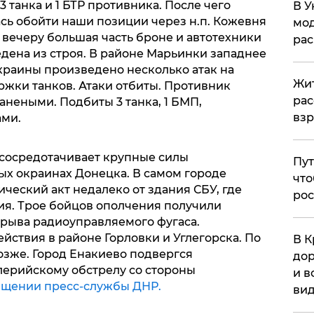
танка и 1 БТР противника. После чего
В У
сь обойти наши позиции через н.п. Кожевня
мод
 вечеру большая часть броне и автотехники
ра
дена из строя. В районе Марьинки западнее
раины произведено несколько атак на
Жит
жки танков. Атаки отбиты. Противник
рас
анеными. Подбиты 3 танка, 1 БМП,
вз
ами.
сосредотачивает крупные силы
Пут
х окраинах Донецка. В самом городе
что
ческий акт недалеко от здания СБУ, где
рос
я. Трое бойцов ополчения получили
зрыва радиоуправляемого фугаса.
ствия в районе Горловки и Углегорска. По
В К
озже. Город Енакиево подвергся
дор
ерийскому обстрелу со стороны
и в
бщении пресс-службы ДНР.
вид