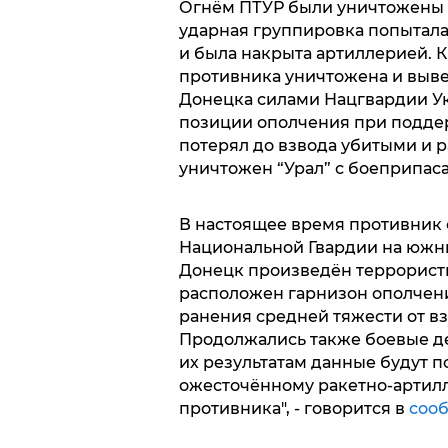
Огнём ПТУР были уничтожены 3 
ударная группировка попытала
и была накрыта артиллерией. К
противника уничтожена и выве
Донецка силами Нацгвардии Ук
позиции ополчения при поддер
потерял до взвода убитыми и р
уничтожен “Урал” с боеприпас
В настоящее время противник 
Национальной Гвардии на южны
Донецк произведён террористи
расположен гарнизон ополчени
ранения средней тяжести от в
Продолжались также боевые дей
их результатам данные будут п
ожесточённому ракетно-артилл
противника", - говорится в
соо