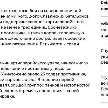
Poi
нов
ожесточённые бои на северо-восточной
ниями 1-ого, 2-ого Славянских батальонов
ри поддержке сводного артиллерийского
​Wi
 не менее трёх единиц бронетехники,
тов
 противника, а также корректировочную
ата
редь ожесточённо обстреливал городские
енные разрушения. Есть жертвы среди
Спу
укр
ре
нии артиллерийского удара, нанесённого
сположению противника у посёлка
ТР. Уничтожено около 25 солдат противника,
"Пу
ри взрыве склада. В течение первой
вой
вал большой группой танков и мотопехотой
Blo
Снежное, стремясь прорваться к своей
ош
ировке.