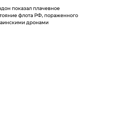
дон показал плачевное
тояние флота РФ, пораженного
раинскими дронами