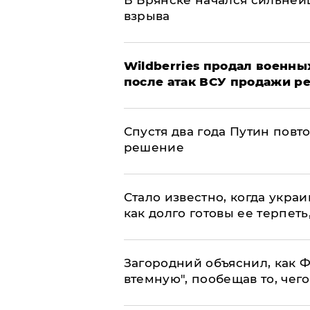
В Брянске начался сильне
взрыва
​Wildberries продал военны
после атак ВСУ продажи р
Спустя два года Путин повт
решение
Стало известно, когда укр
как долго готовы ее терпеть
Загородний объяснил, как Ф
втемную", пообещав то, чег