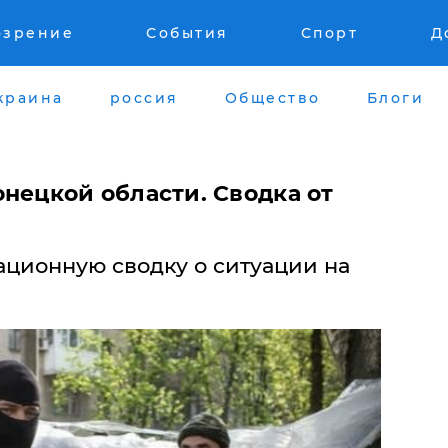
озрение
События
Спорт
Д
краина
россия
Общество
Блоги
нецкой области. Сводка от
ционную сводку о ситуации на