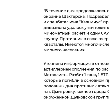
"В течение дня продолжались 
окраине Шахтёрска. Подразделе
и спецбатальона “Кальмиус” п
дивизиона удалось уничтожить
миномётный расчёт и одну САУ
группу. Противник в свою оче
кварталы. Имеются многочисл
мирного населения.
Уточнена информация в отноше
артиллерией ополчения по ра
Металлист... Разбит 1 танк, 1 Б
которые погибли в основном п
половины дня противник атако
н.п. Дмитровку, южнее города 
окружённой Дьяковской групп