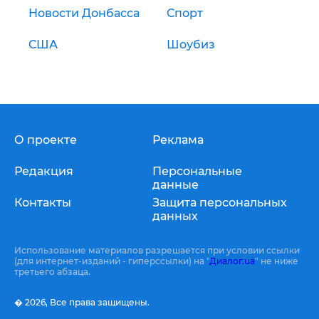
Новости Донбасса
Спорт
США
Шоубиз
О проекте
Реклама
Редакция
Персональные
данные
Контакты
Защита персональных
данных
Использование материалов разрешается при условии ссылки
(для интернет-изданий - гиперссылки) на "
Диалог.ua
" не ниже
третьего абзаца.
� 2026,
Все права защищены.