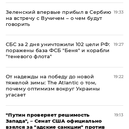
Зеленский впервые прибыл в Сербию
19:33
на встречу с Вучичем – о чем будут
говорить
СБС за 2 дня уничтожили 102 цели РФ:
19:27
поражены база ФСБ "Беня" и корабли
"теневого флота"
От надежды на победу до новой
19:22
тяжелой зимы: The Atlantic о том,
почему оптимизм вокруг Украины
угасает
"Путин проверяет решимость
19:13
Запада", – Сенат США официально
взялся за "адские санкции" против