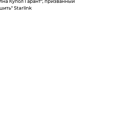
лна Купол Гарант", призванный
шить" Starlink