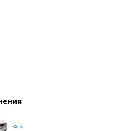
нения
Сеть