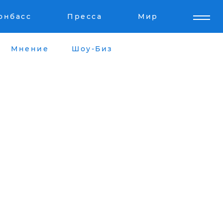
онбасс
Пресса
Мир
Мнение
Шоу-Биз