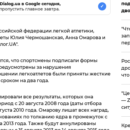
под
Dialog.ua в Google сегодня,
✓
пропустить главное завтра.
дво
​"Ч
ссийской федерации легкой атлетики,
зап
леты Юлия Чермошанская, Анна Омарова и
пер
лог.UA".
тся, что спортсмены подписали формы
​Ро
предусмотрены за нарушения
дро
ошении легкоатлетов были приняты жесткие
что
сроком на два года.
​"Ц
ировали все результаты, которых она
— Z
риод с 20 августа 2008 года (даты отбора
сит
уста 2010 года. Омарову лишат всех наград,
нованиях по толканию ядра в промежуток с
ста 2013 года. Также будут аннулированы
​Кр