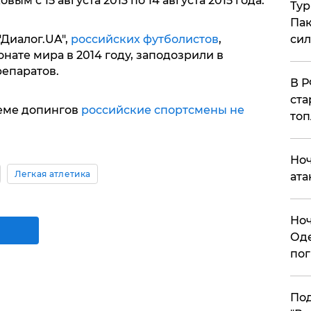
ым с 15 августа 2013 по 14 августа 2015 года.
Тур
Пак
Диалог.UA",
российских футболистов
,
си
ате мира в 2014 году, заподозрили в
епаратов.
​В 
ста
еме допингов
российские спортсмены не
топ
​Но
Легкая атлетика
ата
​Но
Оде
пог
По