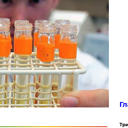
Гл
Три