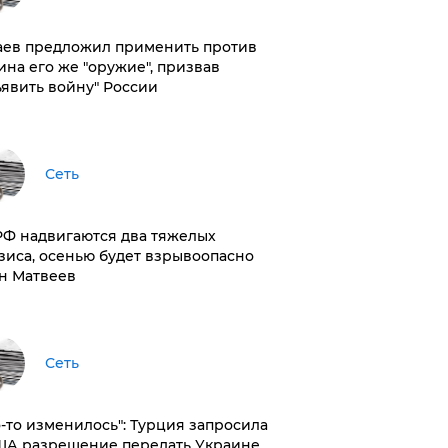
аев предложил применить против
ина его же "оружие", призвав
ъявить войну" России
Сеть
РФ надвигаются два тяжелых
зиса, осенью будет взрывоопасно
н Матвеев
Сеть
то-то изменилось": Турция запросила
ША разрешение передать Украине