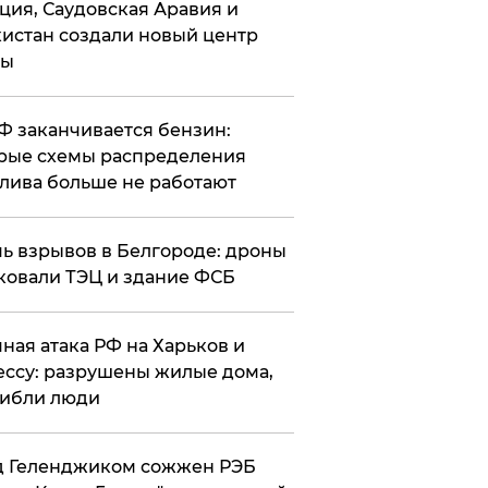
ция, Саудовская Аравия и
истан создали новый центр
лы
РФ заканчивается бензин:
рые схемы распределения
лива больше не работают
чь взрывов в Белгороде: дроны
ковали ТЭЦ и здание ФСБ
чная атака РФ на Харьков и
ссу: разрушены жилые дома,
ибли люди
д Геленджиком сожжен РЭБ