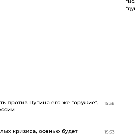
"Во
"ду
ь против Путина его же "оружие",
15:38
оссии
лых кризиса, осенью будет
15:33