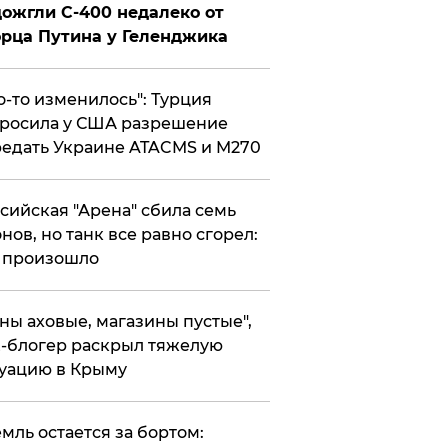
ожгли С-400 недалеко от
рца Путина у Геленджика
то-то изменилось": Турция
росила у США разрешение
едать Украине ATACMS и M270
ссийская "Арена" сбила семь
нов, но танк все равно сгорел:
 произошло
ены аховые, магазины пустые",
-блогер раскрыл тяжелую
уацию в Крыму
емль остается за бортом: