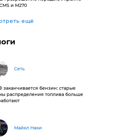
CMS и M270
отреть ещё
логи
Сеть
РФ заканчивается бензин: старые
мы распределения топлива больше
работают
Майкл Наки