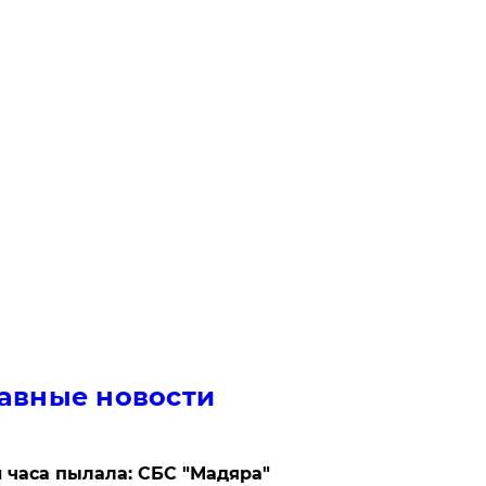
авные новости
 часа пылала: СБС "Мадяра"