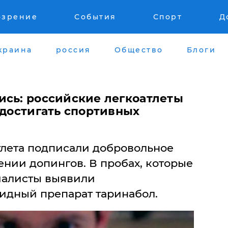
озрение
События
Спорт
Д
краина
россия
Общество
Блоги
ись: российские легкоатлеты
 достигать спортивных
тлета подписали добровольное
нии допингов. В пробах, которые
циалисты выявили
идный препарат таринабол.