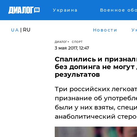
Украина
Военное об
| RU
UA
Новости
У
ДИАЛОГ
СПОРТ
3 мая 2017, 12:47
Спалились и признал
без допинга не могут
результатов
Три российских легкоа
признание об употребле
были у них взяты, спе
анаболитический стеро