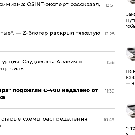
симизма: OSINT-эксперт рассказал,
12:51
Зак
Пут
"об
стые", — Z-блогер раскрыл тяжелую
12:25
 Турция, Саудовская Аравия и
11:58
нтр силы
На 
кри
— Я
яра" подожгли С-400 недалеко от
11:39
ка
н: старые схемы распределения
10:49
т
​"Ч
у С