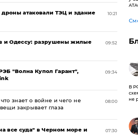
ATA
: дроны атаковали ТЭЦ и здание
10:21
См
Б
ов и Одессу: разрушены жилые
09:52
ЭБ "Волна Купол Гарант",
09:34
ink
​В 
схе
не 
что знает о войне и чего не
08:00
 вещи закрывает глаза
на все суда" в Черном море и
07:30