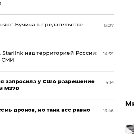
в
няют Вучича в предательстве
15:27
 Starlink над территорией России:
14:39
- СМИ
ция запросила у США разрешение
14:14
и M270
М
семь дронов, но танк все равно
13:46