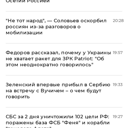
Осетии Россией
​"Не тот народ", — Соловьев оскорбил
20:28
россиян из-за разговоров о
мобилизации
Федоров рассказал, почему у Украины
19:57
не хватает ракет для ЗРК Patriot: "Об
этом неоднократно говорилось"
Зеленский впервые прибыл в Сербию
19:33
на встречу с Вучичем – о чем будут
говорить
СБС за 2 дня уничтожили 102 цели РФ:
19:27
поражены база ФСБ "Феня" и корабли