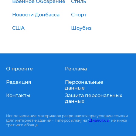
Военное Обозрение
Стиль
Новости Донбасса
Спорт
США
Шоубиз
О проекте
Реклама
Редакция
Персональные
данные
Контакты
Защита персональных
данных
Использование материалов разрешается при условии ссылки
(для интернет-изданий - гиперссылки) на "
Диалог.ua
" не ниже
третьего абзаца.