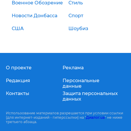
Военное Обозрение
Стиль
Новости Донбасса
Спорт
США
Шоубиз
О проекте
Реклама
Редакция
Персональные
данные
Контакты
Защита персональных
данных
Использование материалов разрешается при условии ссылки
(для интернет-изданий - гиперссылки) на "
Диалог.ua
" не ниже
третьего абзаца.