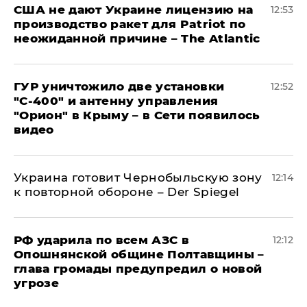
США не дают Украине лицензию на
12:53
производство ракет для Patriot по
неожиданной причине – The Atlantic
ГУР уничтожило две установки
12:52
"С‑400" и антенну управления
"Орион" в Крыму – в Сети появилось
видео
Украина готовит Чернобыльскую зону
12:14
к повторной обороне – Der Spiegel
РФ ударила по всем АЗС в
12:12
Опошнянской общине Полтавщины –
глава громады предупредил о новой
угрозе