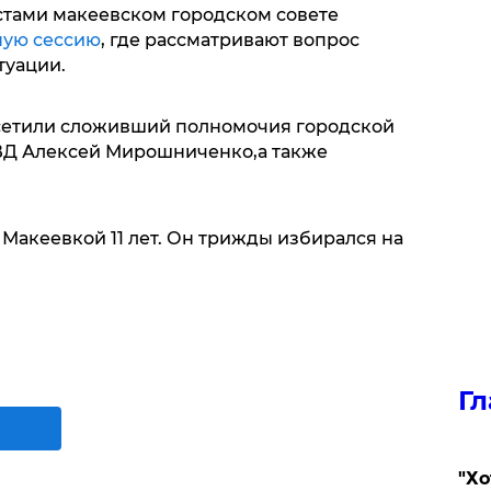
стами макеевском городском совете
ную сессию
, где рассматривают вопрос
туации.
осетили сложивший полномочия городской
УМВД Алексей Мирошниченко,а также
Макеевкой 11 лет. Он трижды избирался на
Гл
​"Х