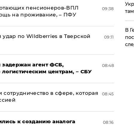
Укр
аботающих пенсионеров-ВПЛ
09:38
там
ощь на проживание, – ПФУ
​В 
удар по Wildberries в Тверской
09:11
пос
сле
 задержан агент ФСБ,
08:48
 логистическим центрам, – СБУ
 сотрудничество в сфере, которая
08:45
оссией
ились к созданию аналога
08:16