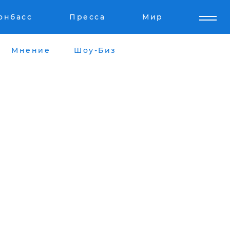
онбасс
Пресса
Мир
Мнение
Шоу-Биз