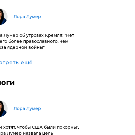
​Лора Лумер
а Лумер об угрозах Кремля: "Нет
его более православного, чем
оза ядерной войны"
отреть ещё
логи
​Лора Лумер
и хотят, чтобы США были покорны",
ора Лумер назвала цель