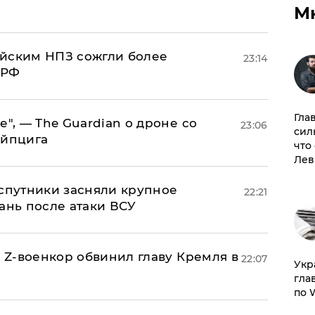
М
ийским НПЗ сожгли более
23:14
 РФ
Гла
е", — The Guardian о дроне со
23:06
сил
ейпцига
что
Лев
 спутники засняли крупное
22:21
ань после атаки ВСУ
й Z-военкор обвинил главу Кремля в
22:07
​Ук
гла
по 