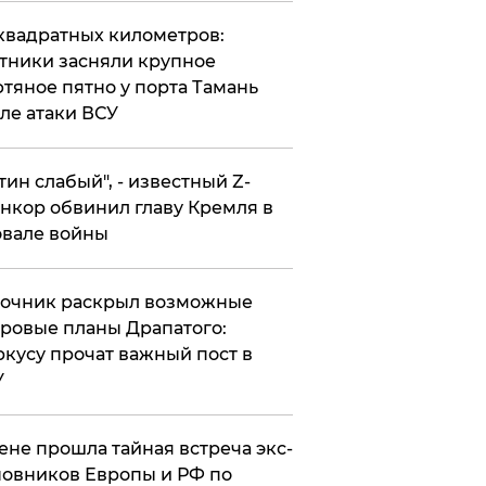
квадратных километров:
тники засняли крупное
тяное пятно у порта Тамань
ле атаки ВСУ
утин слабый", - известный Z-
нкор обвинил главу Кремля в
вале войны
точник раскрыл возможные
ровые планы Драпатого:
кусу прочат важный пост в
У
ене прошла тайная встреча экс-
овников Европы и РФ по