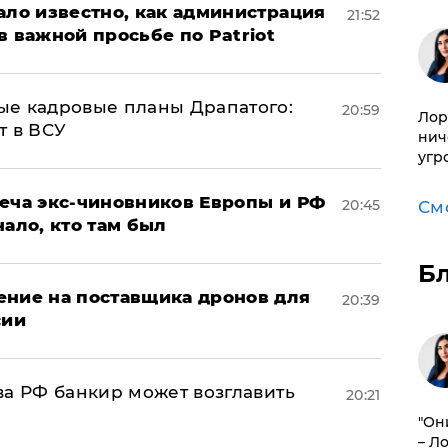
ало известно, как администрация
21:52
в важной просьбе по Patriot
ые кадровые планы Драпатого:
20:59
Лор
т в ВСУ
нич
угр
реча экс-чиновников Европы и РФ
20:45
См
нало, кто там был
Б
ение на поставщика дронов для
20:39
сии
ва РФ банкир может возглавить
20:21
"Он
– Л