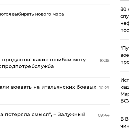
80 
ются выбирать нового мэра
спу
неф
пос
​"П
вое
 продуктов: какие ошибки могут
10:35
про
оспродпотребслужба
​Ис
али воевать на итальянских боевых
кад
10:29
Мар
ВС
а потеряла смысл", – Залужный
09:44
В В
чин