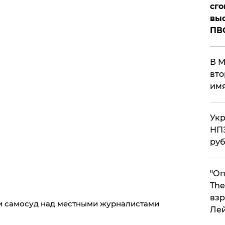
сго
выс
ПВ
В М
вто
им
Укр
НПЗ
ру
"Оп
The
взр
ли самосуд над местными журналистами
Ле