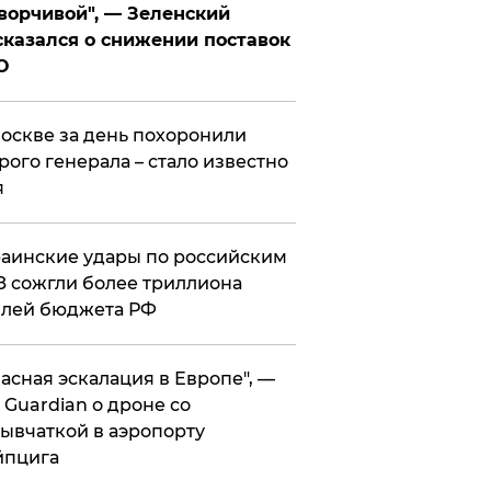
ворчивой", — Зеленский
казался о снижении поставок
О
оскве за день похоронили
рого генерала – стало известно
я
аинские удары по российским
 сожгли более триллиона
блей бюджета РФ
асная эскалация в Европе", —
 Guardian о дроне со
ывчаткой в аэропорту
йпцига