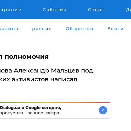
озрение
События
Спорт
Д
краина
россия
Общество
Блоги
л полномочия
лова Александр Мальцев под
их активистов написал
Dialog.ua в Google сегодня,
✓
пропустить главное завтра.