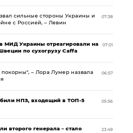
назвал сильные стороны Украины и
07:38
ойне с Россией, – Левин
 в МИД Украины отреагировали на
07:01
Швеции по сухогрузу Caffa
 покорны", – Лора Лумер назвала
06:57
ля
били НПЗ, входящий в ТОП-5
05:56
ли второго генерала – стало
23:49