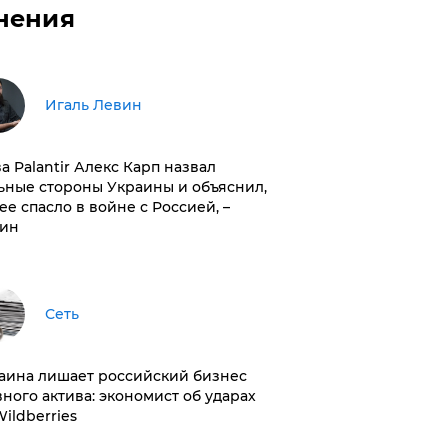
нения
Игаль Левин
ва Palantir Алекс Карп назвал
ьные стороны Украины и объяснил,
 ее спасло в войне с Россией, –
ин
Сеть
раина лишает российский бизнес
вного актива: экономист об ударах
Wildberries