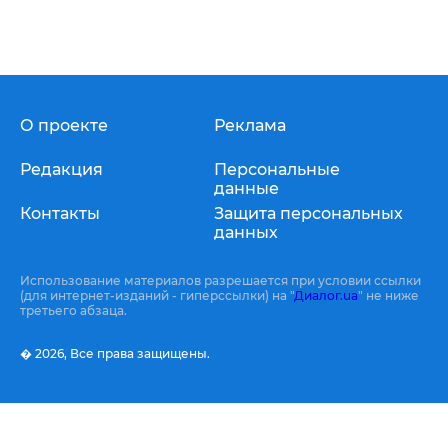
О проекте
Реклама
Редакция
Персональные
данные
Контакты
Защита персональных
данных
Использование материалов разрешается при условии ссылки
(для интернет-изданий - гиперссылки) на "
Диалог.ua
" не ниже
третьего абзаца.
� 2026,
Все права защищены.