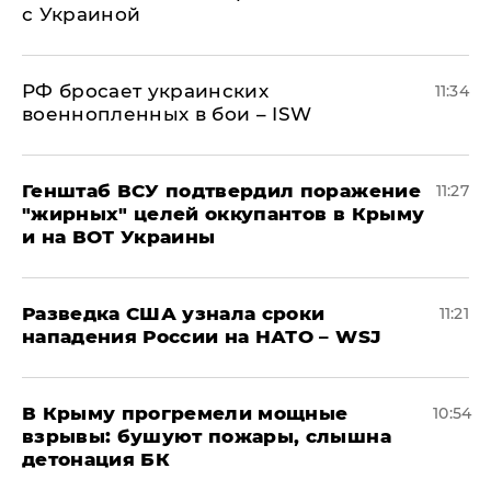
с Украиной
РФ бросает украинских
11:34
военнопленных в бои – ISW
Генштаб ВСУ подтвердил поражение
11:27
"жирных" целей оккупантов в Крыму
и на ВОТ Украины
Разведка США узнала сроки
11:21
нападения России на НАТО – WSJ
В Крыму прогремели мощные
10:54
взрывы: бушуют пожары, слышна
детонация БК