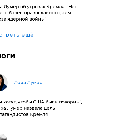
а Лумер об угрозах Кремля: "Нет
его более православного, чем
оза ядерной войны"
отреть ещё
логи
​Лора Лумер
и хотят, чтобы США были покорны",
ора Лумер назвала цель
пагандистов Кремля