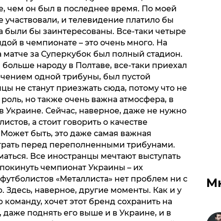
, чем он был в последнее время. По моей
 участвовали, и телевидение платило бы
а были бы заинтересованы. Все-таки четыре
дой в чемпионате – это очень много. На
 матче за Суперкубок был полный стадион.
 больше народу в Полтаве, все-таки приехал
ючением одной трибуны, был пустой
нцы не станут приезжать сюда, потому что не
роль, но также очень важна атмосфера, в
 Украине. Сейчас, наверное, даже не нужно
истов, а стоит говорить о качестве
 Может быть, это даже самая важная
грать перед переполненными трибунами.
уматься. Все иностранцы мечтают выступать
 покинуть чемпионат Украины – их
футболистов «Металлиста» нет проблем ни с
М
 Здесь, наверное, другие моменты. Как и у
 команду, хочет этот бренд сохранить на
 даже поднять его выше и в Украине, и в