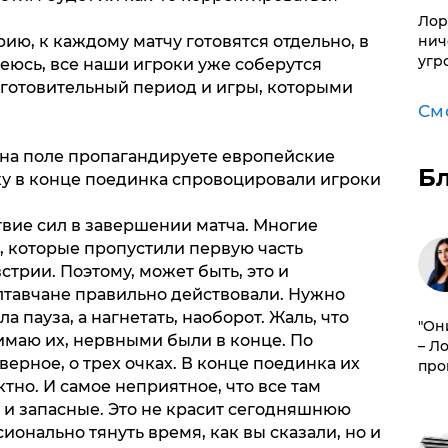
Лор
рию, к каждому матчу готовятся отдельно, в
нич
угр
еюсь, все наши игроки уже соберутся
дготовительный период и игры, которыми
См
 и на поле пропагандируете европейские
Б
чку в конце поединка спровоцировали игроки
ствие сил в завершении матча. Многие
, которые пропустили первую часть
стрии. Поэтому, может быть, это и
олтавчане правильно действовали. Нужно
а пауза, а нагнетать, наоборот. Жаль, что
"Он
нимаю их, нервными были в конце. По
– Л
верное, о трех очках. В конце поединка их
про
но. И самое неприятное, что все там
 и запасные. Это не красит сегодняшнюю
ионально тянуть время, как вы сказали, но и