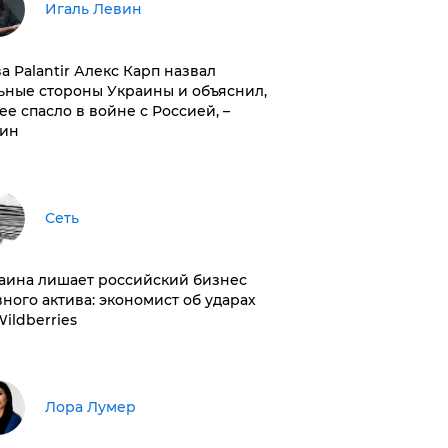
Игаль Левин
ва Palantir Алекс Карп назвал
ьные стороны Украины и объяснил,
 ее спасло в войне с Россией, –
ин
Сеть
раина лишает российский бизнес
вного актива: экономист об ударах
Wildberries
​Лора Лумер