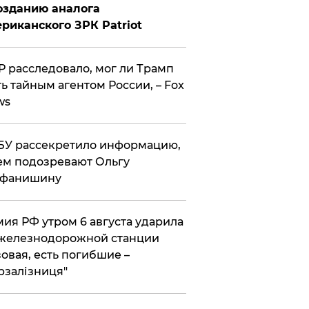
озданию аналога
риканского ЗРК Patriot
 расследовало, мог ли Трамп
ь тайным агентом России, – Fox
ws
У рассекретило информацию,
ем подозревают Ольгу
ефанишину
ия РФ утром 6 августа ударила
железнодорожной станции
овая, есть погибшие –
рзалізниця"