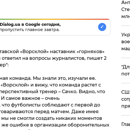
Ант
Сте
млн
Dialog.ua в Google сегодня,
✓
пропустить главное завтра.
Укр
вое
ма
тавской «Ворсклой» наставник «горняков»
ответил на вопросы журналистов, пишет 2
ер":
"Дл
пот
ная команда. Мы знали это, изучали ее.
Ворсклой» и вижу, что команда растет с
ерспективный тренер – Сачко. Видно, что
США
 И самое важное – очень
сот
 что футболисты соблюдают с первой до
пря
оговариваются перед матчем. Даже имея
 мы не смогли создать никаких моментов
Гла
ой же ошибке в организации оборонительных