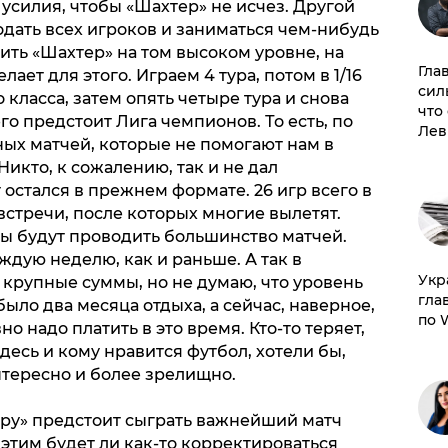
усилия, чтобы «Шахтер» не исчез. Другой
одать всех игроков и заниматься чем-нибудь
ить «Шахтер» на том высоком уровне, на
Гла
ает для этого. Играем 4 тура, потом в 1/16
сил
класса, затем опять четыре тура и снова
что
го предстоит Лига чемпионов. То есть, по
Лев
ых матчей, которые не помогают нам в
икто, к сожалению, так и не дал
остался в прежнем формате. 26 игр всего в
стречи, после которых многие вылетят.
ды будут проводить большинство матчей.
дую неделю, как и раньше. А так в
​Ук
крупные суммы, но не думаю, что уровень
гла
было два месяца отдыха, а сейчас, наверное,
по 
о надо платить в это время. Кто-то теряет,
десь и кому нравится футбол, хотели бы,
нтересно и более зрелищно.
ру» предстоит сыграть важнейший матч
 этим будет ли как-то корректироваться