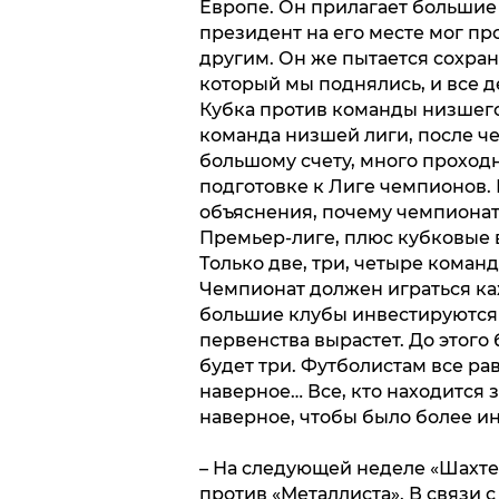
Европе. Он прилагает большие 
президент на его месте мог пр
другим. Он же пытается сохран
который мы поднялись, и все дел
Кубка против команды низшего 
команда низшей лиги, после че
большому счету, много проходн
подготовке к Лиге чемпионов. Н
объяснения, почему чемпионат 
Премьер-лиге, плюс кубковые в
Только две, три, четыре коман
Чемпионат должен играться каж
большие клубы инвестируются 
первенства вырастет. До этого 
будет три. Футболистам все равн
наверное… Все, кто находится з
наверное, чтобы было более и
– На следующей неделе «Шахте
против «Металлиста». В связи с