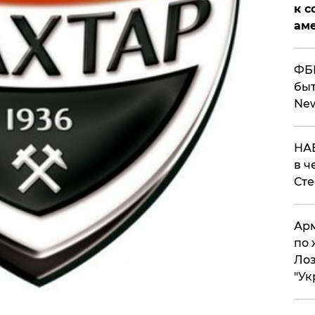
к с
аме
ФБР
быт
Ne
НАБ
в ч
Ст
Арм
по 
Лоз
"Ук