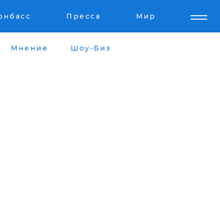
онбасс
Пресса
Мир
Мнение
Шоу-Биз