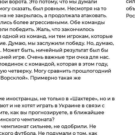
сил
ои ворота. Это потому, что мы думали
могу сказать, был ровным. Несмотря на то
объ
она не закрылась, а продолжала атаковать.
Рос
ились более агрессивными. Обе команды
ли победить. Жаль, что закончилось
и одной из команд, ни тем игрокам, которые
ие. Думаю, мы заслужили победу. Но, думаю,
я. Может быть, ничейный результат был бы
ней игре. Очень важные три очка для нас.
оединок с командой, которая в этом году,
вую четверку. Могу сравнить прошлогодний
Ворсклой». Примерно такая же
е иностранцы, не только в «Шахтере», но и в
ют и не хотят играть в Украине в связи с
ите, как вы прогнозируете, в ближайшее
инского чемпионата?
ь чемпионат сильнее, не одобрили. Не
кого футбола. Не подумали о том, как