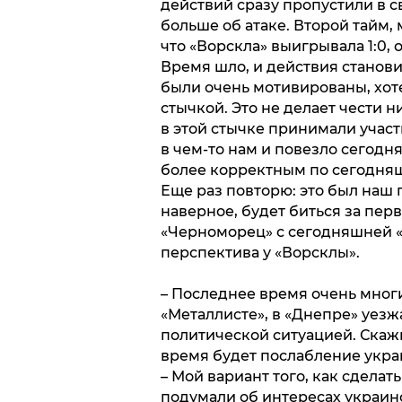
действий сразу пропустили в св
больше об атаке. Второй тайм, 
что «Ворскла» выигрывала 1:0, 
Время шло, и действия станов
были очень мотивированы, хоте
стычкой. Это не делает чести н
в этой стычке принимали участ
в чем-то нам и повезло сегодн
более корректным по сегодняш
Еще раз повторю: это был наш п
наверное, будет биться за пер
«Черноморец» с сегодняшней «
перспектива у «Ворсклы».
– Последнее время очень многи
«Металлисте», в «Днепре» уезжа
политической ситуацией. Скаж
время будет послабление укра
– Мой вариант того, как сделат
подумали об интересах украинс