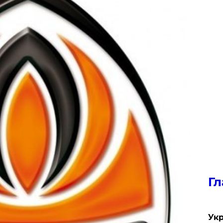
Гл
Укр