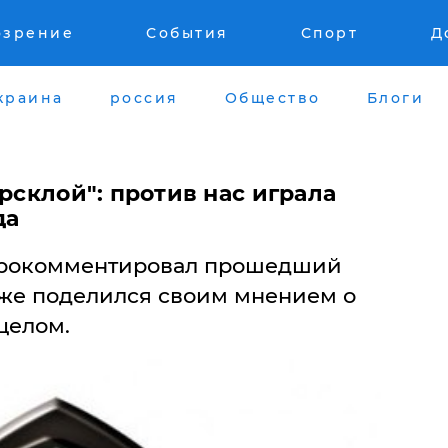
озрение
События
Спорт
Д
краина
россия
Общество
Блоги
орсклой": против нас играла
да
 прокомментировал прошедший
акже поделился своим мнением о
целом.