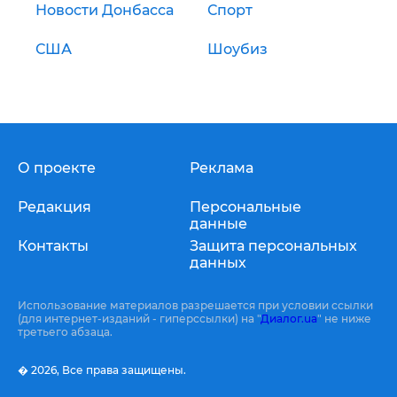
Новости Донбасса
Спорт
США
Шоубиз
О проекте
Реклама
Редакция
Персональные
данные
Контакты
Защита персональных
данных
Использование материалов разрешается при условии ссылки
(для интернет-изданий - гиперссылки) на "
Диалог.ua
" не ниже
третьего абзаца.
� 2026,
Все права защищены.