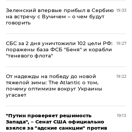
Зеленский впервые прибыл в Сербию
19:33
на встречу с Вучичем – о чем будут
говорить
СБС за 2 дня уничтожили 102 цели РФ:
19:27
поражены база ФСБ "Беня" и корабли
"теневого флота"
От надежды на победу до новой
19:22
тяжелой зимы: The Atlantic о том,
почему оптимизм вокруг Украины
угасает
"Путин проверяет решимость
19:13
Запада", – Сенат США официально
взялся за "адские санкции" против