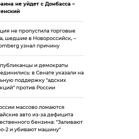
аина не уйдет с Донбасса –
ленский
ция не пропустила торговые
а, шедшие в Новороссийск, –
omberg узнал причину
публиканцы и демократы
единились: в Сенате указали на
ьную поддержку "адских
кций" против России
оссии массово ломаются
айские авто из-за дефицита
ественного бензина: "Заливают
о-2 и убивают машину"