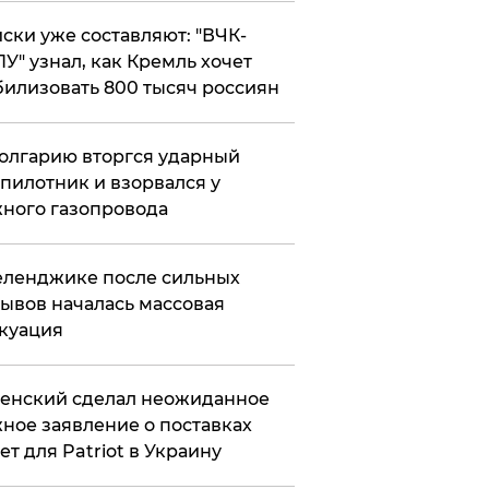
ски уже составляют: "ВЧК-
У" узнал, как Кремль хочет
илизовать 800 тысяч россиян
олгарию вторгся ударный
пилотник и взорвался у
ного газопровода
еленджике после сильных
ывов началась массовая
куация
енский сделал неожиданное
ное заявление о поставках
ет для Patriot в Украину