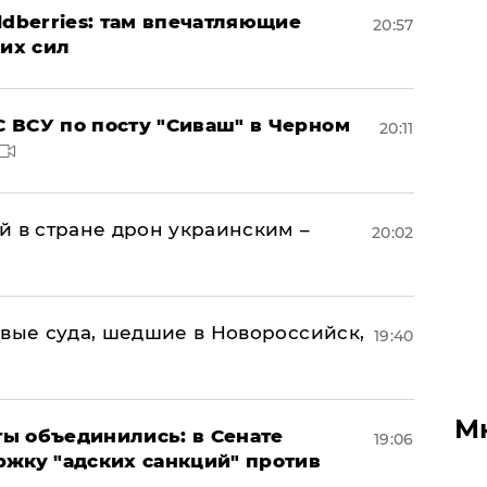
ldberries: там впечатляющие
20:57
ких сил
 ВСУ по посту "Сиваш" в Черном
20:11
й в стране дрон украинским –
20:02
овые суда, шедшие в Новороссийск,
19:40
М
ы объединились: в Сенате
19:06
ржку "адских санкций" против