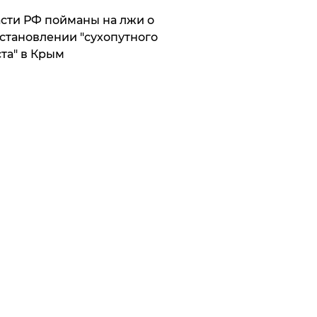
сти РФ пойманы на лжи о
становлении "сухопутного
та" в Крым