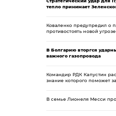
Стратегический удар для П
тепло принимает Зеленско
Коваленко предупредил о п
противостоять новой угрозе
В Болгарию вторгся ударн
важного газопровода
Командир РДК Капустин рас
знание которого поможет з
В семье Лионеля Месси пр