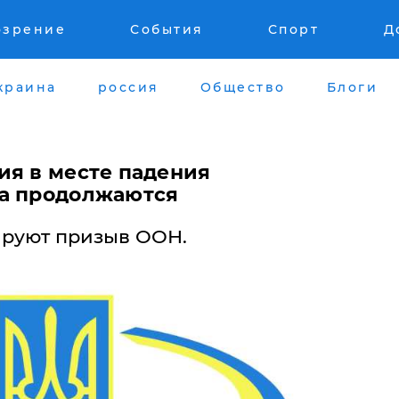
озрение
События
Спорт
Д
краина
россия
Общество
Блоги
ия в месте падения
га продолжаются
руют призыв ООН.