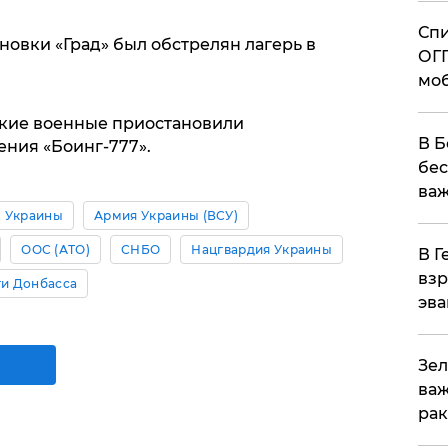
Спи
новки «Град» был обстрелян лагерь в
ОГП
моб
нские военные приостановили
В Б
ения «Боинг-777».
бес
важ
 Украины
Армия Украины (ВСУ)
ООС (АТО)
СНБО
Нацгвардия Украины
В Г
взр
и Донбасса
эва
Зел
важ
рак