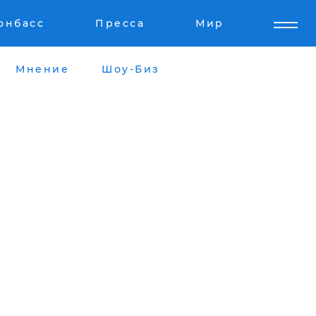
онбасс
Пресса
Мир
Мнение
Шоу-Биз