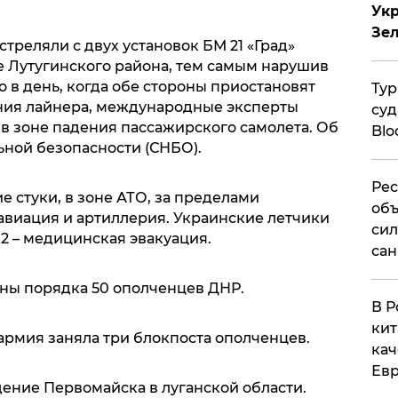
Укр
Зе
бстреляли с двух установок БМ 21 «Град»
 Лутугинского района, тем самым нарушив
о в день, когда обе стороны приостановят
Тур
ния лайнера, международные эксперты
суд
в зоне падения пассажирского самолета. Об
Blo
ьной безопасности (СНБО).
Рес
 стуки, в зоне АТО, за пределами
объ
авиация и артиллерия. Украинские летчики
сил
 2 – медицинская эвакуация.
сан
ны порядка 50 ополченцев ДНР.
В Р
кит
армия заняла три блокпоста ополченцев.
кач
Евр
ение Первомайска в луганской области.