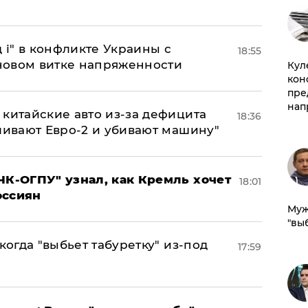
 і" в конфликте Украины с
18:55
новом витке напряженности
Куле
кон
пре
нап
китайские авто из-за дефицита
18:36
ливают Евро-2 и убивают машину"
ЧК-ОГПУ" узнал, как Кремль хочет
18:01
оссиян
Муж
"вы
когда "выбьет табуретку" из-под
17:59