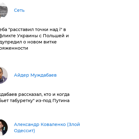
Сеть
ба "расставил точки над і" в
фликте Украины с Польшей и
дупредил о новом витке
ряженности
Айдер Муждабаев
дабаев рассказал, кто и когда
бьет табуретку" из-под Путина
Александр Коваленко (Злой
Одессит)