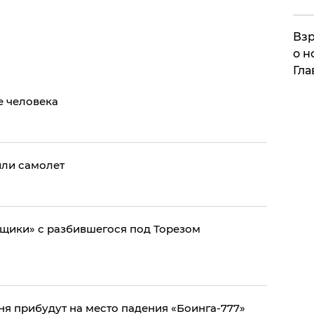
Взр
о н
Гла
е человека
или самолет
щики» с разбившегося под Торезом
ня прибудут на место падения «Боинга-777»