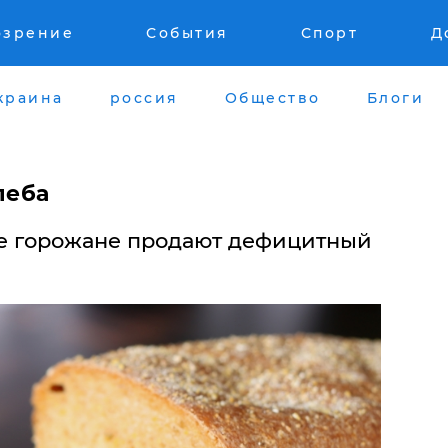
озрение
События
Спорт
Д
краина
россия
Общество
Блоги
леба
 горожане продают дефицитный