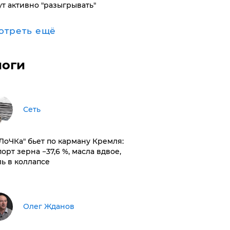
ут активно "разыгрывать"
отреть ещё
логи
Сеть
оЛоЧКа" бьет по карману Кремля:
орт зерна −37,6 %, масла вдвое,
ль в коллапсе
Олег Жданов