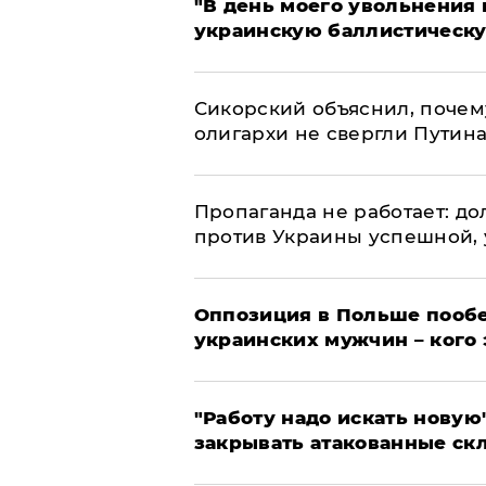
​"В день моего увольнени
украинскую баллистическу
Сикорский объяснил, поче
олигархи не свергли Путин
​Пропаганда не работает: д
против Украины успешной,
Оппозиция в Польше пообе
украинских мужчин – кого 
"Работу надо искать новую"
закрывать атакованные ск