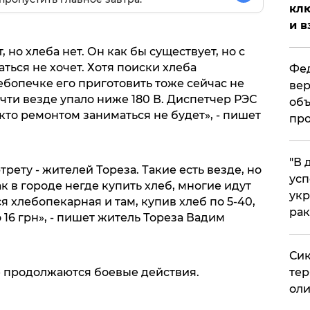
клю
и в
но хлеба нет. Он как бы существует, но с
ться не хочет. Хотя поиски хлеба
Фед
бопечке его приготовить тоже сейчас не
вер
чти везде упало ниже 180 В. Диспетчер РЭС
объ
никто ремонтом заниматься не будет», - пишет
про
​"В
рету - жителей Тореза. Такие есть везде, но
усп
как в городе негде купить хлеб, многие идут
укр
ся хлебопекарная и там, купив хлеб по 5-40,
рак
 16 грн», - пишет житель Тореза Вадим
Сик
е продолжаются боевые действия.
тер
оли