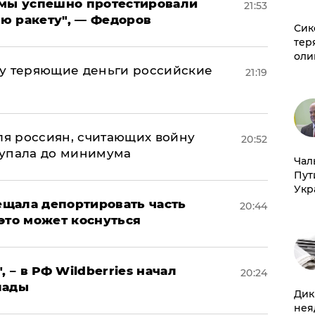
я мы успешно протестировали
21:53
ю ракету", — Федоров
Сик
тер
оли
му теряющие деньги российские
21:19
а
оля россиян, считающих войну
20:52
 упала до минимума
Чал
Пут
Укр
щала депортировать часть
20:44
это может коснуться
, – в РФ Wildberries начал
20:24
лады
Дик
нея