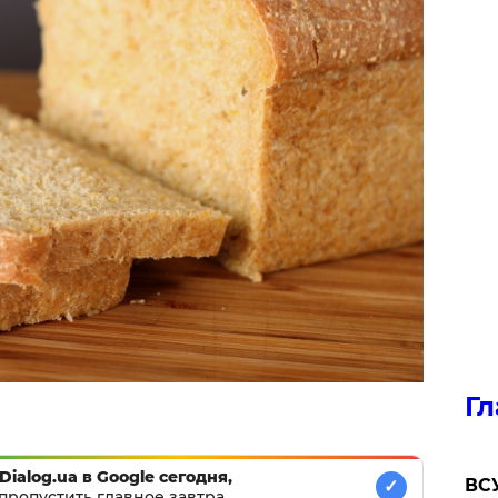
Гл
Dialog.ua в Google сегодня,
ВСУ
✓
пропустить главное завтра.