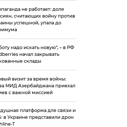
опаганда не работает: доля
сиян, считающих войну против
аины успешной, упала до
нимума
боту надо искать новую", – в РФ
dberries начал закрывать
кованные склады
вый визит за время войны:
ва МИД Азербайджана приехал
иев с важной миссией
душная платформа для связи и
: в Украине представили дрон
hline-T