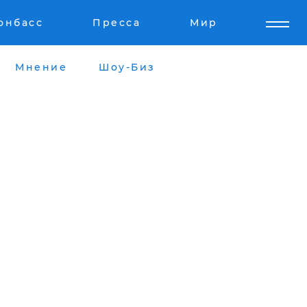
онбасс
Пресса
Мир
Мнение
Шоу-Биз