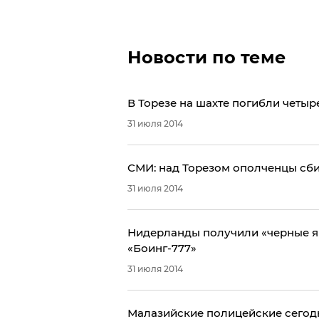
Новости по теме
​В Торезе на шахте погибли четыр
31 июля 2014
CМИ: над Торезом ополченцы сб
31 июля 2014
​Нидерланды получили «черные я
«Боинг-777»
31 июля 2014
​Малазийские полицейские сегод