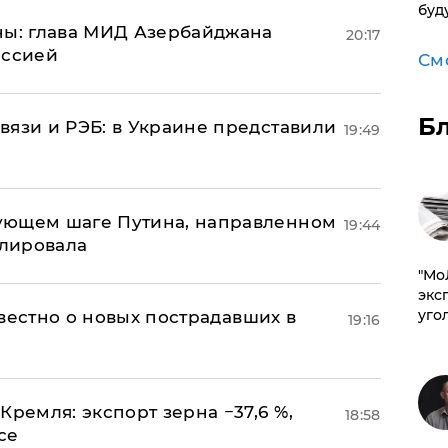
буд
ны: глава МИД Азербайджана
20:17
иссией
См
Б
вязи и РЭБ: в Украине представили
19:49
ующем шаге Путина, направленном
19:44
улировала
​"М
эксп
уго
известно о новых пострадавших в
19:16
Кремля: экспорт зерна −37,6 %,
18:58
се