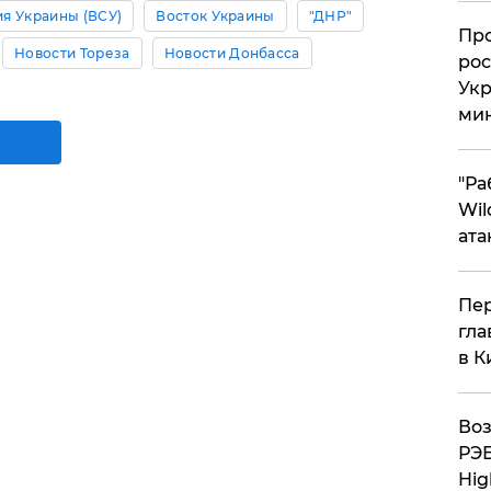
я Украины (ВСУ)
Восток Украины
"ДНР"
​Пр
Новости Тореза
Новости Донбасса
рос
Укр
ми
"Ра
Wil
ата
Пер
гла
в К
Воз
РЭБ
Hig