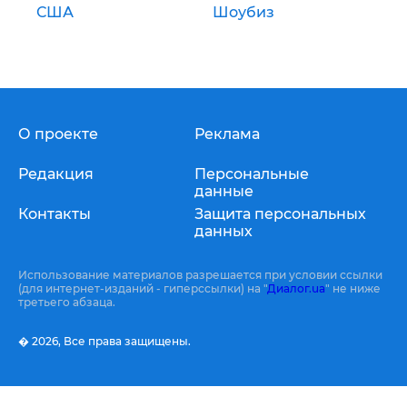
США
Шоубиз
О проекте
Реклама
Редакция
Персональные
данные
Контакты
Защита персональных
данных
Использование материалов разрешается при условии ссылки
(для интернет-изданий - гиперссылки) на "
Диалог.ua
" не ниже
третьего абзаца.
� 2026,
Все права защищены.