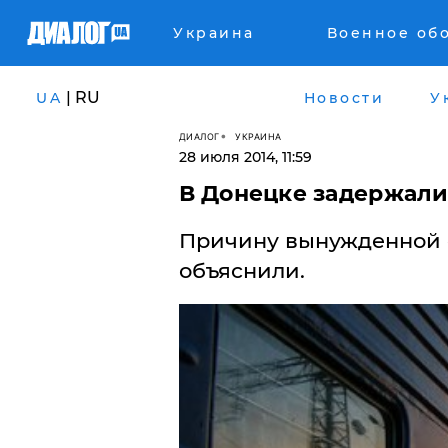
Украина
Военное об
| RU
UA
Новости
У
ДИАЛОГ
УКРАИНА
28 июля 2014, 11:59
​В Донецке задержал
Причину вынужденной 
объяснили.