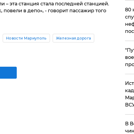
и – эта станция стала последней станцией.
80 
 повели в депо», - говорит пассажир того
спу
неф
пос
Новости Мариуполь
Железная дорога
​"П
вое
про
​Ис
кад
Мар
ВС
В В
чин