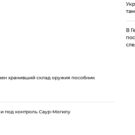
Укр
там
​В 
пос
сле
чен хранивший склад оружия пособник
и под контроль Саур-Могилу