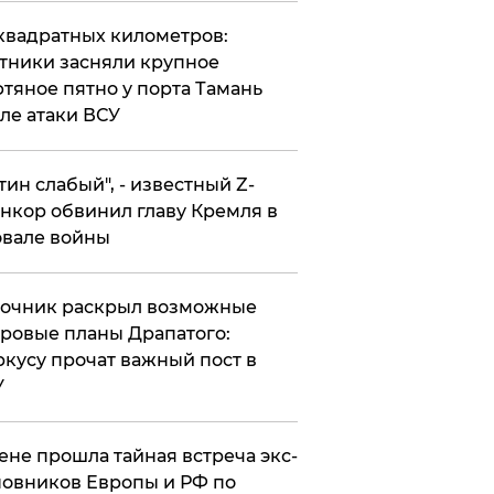
квадратных километров:
тники засняли крупное
тяное пятно у порта Тамань
ле атаки ВСУ
утин слабый", - известный Z-
нкор обвинил главу Кремля в
вале войны
точник раскрыл возможные
ровые планы Драпатого:
кусу прочат важный пост в
У
ене прошла тайная встреча экс-
овников Европы и РФ по