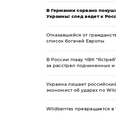
​В Германии сорвано покуш
Украины: след ведет к Рос
Отказавшийся от гражданст
список богачей Европы
В России главу ЧВК "Ястре
за расстрел подчиненных и
​Украина лишает российский
экономист об ударах по Wild
Wildberries превращается в