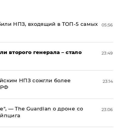
или НПЗ, входящий в ТОП-5 самых
05:56
ли второго генерала – стало
23:49
ийским НПЗ сожгли более
23:14
 РФ
е", — The Guardian о дроне со
23:06
ейпцига