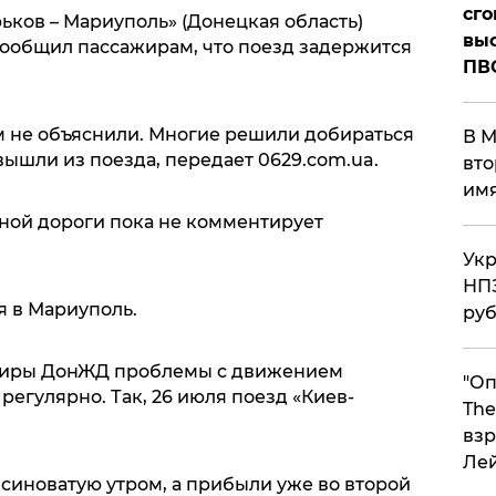
сго
рьков – Мариуполь» (Донецкая область)
выс
ообщил пассажирам, что поезд задержится
ПВ
 не объяснили. Многие решили добираться
В М
ышли из поезда, передает 0629.com.ua.
вто
им
ной дороги пока не комментирует
Укр
НПЗ
я в Мариуполь.
ру
ажиры ДонЖД проблемы с движением
"Оп
регулярно. Так, 26 июля поезд «Киев-
The
взр
Ле
синоватую утром, а прибыли уже во второй