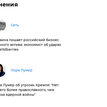
нения
Сеть
раина лишает российский бизнес
вного актива: экономист об ударах
Wildberries
​Лора Лумер
а Лумер об угрозах Кремля: "Нет
его более православного, чем
оза ядерной войны"