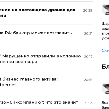
ение на поставщика дронов для
20:39
сии
Шар
рад
ва РФ банкир может возглавить
агр
20:21
укр
См
б" Марущенко отправили в колонию
20:17
 пытки военкора
Б
 бизнес главного актива:
20:16
berries
 "зомби-компанию": что это значит
​Бе
19:53
бал