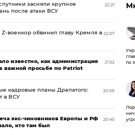
 спутники засняли крупное
М
22:21
ань после атаки ВСУ
й Z-военкор обвинил главу Кремля в
22:07
​Ук
гла
ало известно, как администрация
21:52
по 
в важной просьбе по Patriot
ые кадровые планы Драпатого:
20:59
т в ВСУ
Лор
нич
реча экс-чиновников Европы и РФ
угр
20:45
нало, кто там был