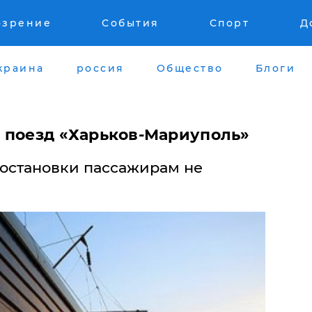
озрение
События
Спорт
Д
краина
россия
Общество
Блоги
и поезд «Харьков-Мариуполь»
остановки пассажирам не