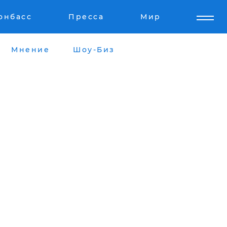
онбасс
Пресса
Мир
Мнение
Шоу-Биз