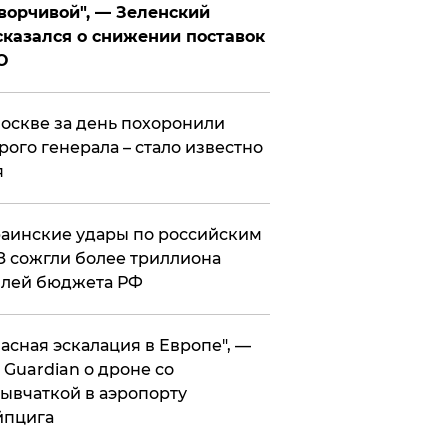
ворчивой", — Зеленский
казался о снижении поставок
О
оскве за день похоронили
рого генерала – стало известно
я
аинские удары по российским
 сожгли более триллиона
блей бюджета РФ
асная эскалация в Европе", —
 Guardian о дроне со
ывчаткой в аэропорту
йпцига