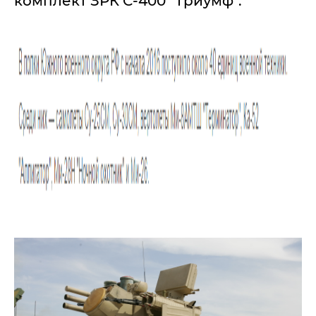
комплект ЗРК С-400 "Триумф".