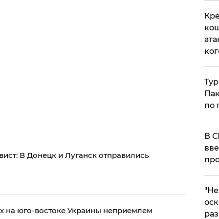
Кре
кош
ата
ког
Тур
Пак
по 
В С
вве
ист: В Донецк и Луганск отправились
про
​"Н
оск
х на юго-востоке Украины неприемлем
раз