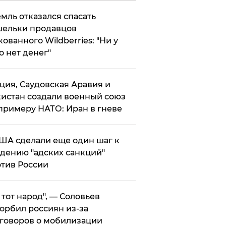
мль отказался спасать
ельки продавцов
кованного Wildberries: "Ни у
о нет денег"
ция, Саудовская Аравия и
истан создали военный союз
примеру НАТО: Иран в гневе
ША сделали еще один шаг к
дению "адских санкций"
тив России
е тот народ", — Соловьев
орбил россиян из-за
говоров о мобилизации