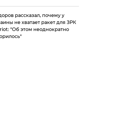
оров рассказал, почему у
аины не хватает ракет для ЗРК
riot: "Об этом неоднократно
орилось"