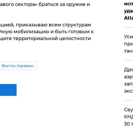
исп
авого сектора» браться за оружие и
уда
Atl
ацией, приказываю всем структурам
би
олную мобилизацию и быть готовым к
Уси
щите территориальной целостности
при
тан
Восток Украины
Дро
аэр
зап
эк
​Се
КНД
30 