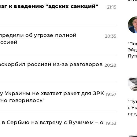
аг к введению "адских санкций"
21:15
предили об угрозе полной
20:35
оссией
​"По
Эйд
Пут
 оскорбил россиян из-за разговоров
20:28
у Украины не хватает ракет для ЗРК
19:57
тно говорилось"
"Пу
с У
пре
в Сербию на встречу с Вучичем – о
19:33