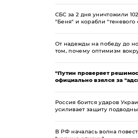
СБС за 2 дня уничтожили 10
"Беня" и корабли "теневого 
От надежды на победу до но
том, почему оптимизм вокру
"Путин проверяет решимост
официально взялся за "адс
Россия боится ударов Укра
усиливает защиту подводны
​В РФ началась волна повест