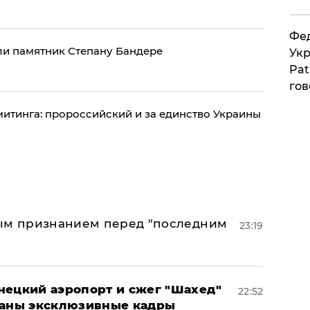
Фед
ли памятник Степану Бандере
Укр
Pat
гов
итинга: пророссийский и за единство Украины
ным признанием перед "последним
23:19
нецкий аэропорт и сжег "Шахед"
22:52
ваны эксклюзивные кадры