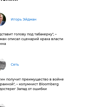
Игорь Эйдман
дставит голову под табакерку", –
ман описал сценарий краха власти
ина
Сеть
тин получит преимущество в войне
краиной", – колумнист Bloomberg
достерег Запад от ошибки