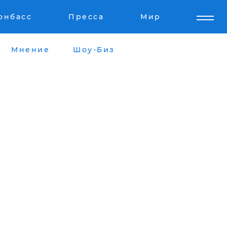
онбасс
Пресса
Мир
Мнение
Шоу-Биз