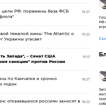
2 цели РФ: поражены база ФСБ
19:27
флота"
Соц
РФ 
игр
вой тяжелой зимы: The Atlantic о
19:22
См
г Украины угасает
Б
ь Запада", – Сенат США
19:13
кие санкции" против России
ины по Камчатке и срочно
18:27
х лодок
Заг
мог
поо
ок: отказавшихся россиян заносят в
18:22
соб