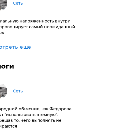
Сеть
иальную напряженность внутри
провоцирует самый неожиданный
ок
отреть ещё
логи
Сеть
ородний объяснил, как Федорова
ут "использовать втемную",
бещав то, чего выполнять не
ираются