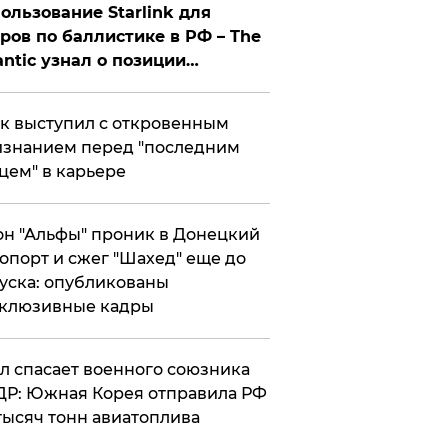
ользование Starlink для
ров по баллистике в РФ – The
antic узнал о позиции
знесмена
к выступил с откровенным
знанием перед "последним
цем" в карьере
н "Альфы" проник в Донецкий
опорт и сжег "Шахед" еще до
уска: опубликованы
склюзивные кадры
ул спасает военного союзника
Р: Южная Корея отправила РФ
тысяч тонн авиатоплива