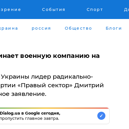
озрение
События
Спорт
Д
краина
россия
Общество
Блоги
инает военную компанию на
 Украины лидер радикально-
артии «Правый сектор» Дмитрий
ое заявление.
Dialog.ua в Google сегодня,
✓
пропустить главное завтра.