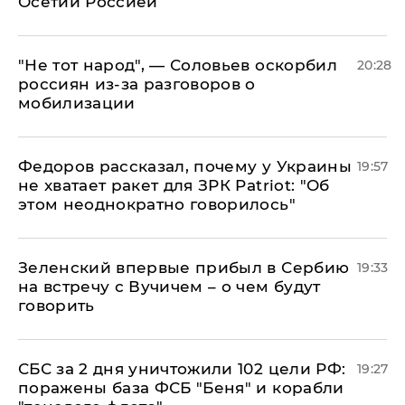
Осетии Россией
​"Не тот народ", — Соловьев оскорбил
20:28
россиян из-за разговоров о
мобилизации
Федоров рассказал, почему у Украины
19:57
не хватает ракет для ЗРК Patriot: "Об
этом неоднократно говорилось"
Зеленский впервые прибыл в Сербию
19:33
на встречу с Вучичем – о чем будут
говорить
СБС за 2 дня уничтожили 102 цели РФ:
19:27
поражены база ФСБ "Беня" и корабли