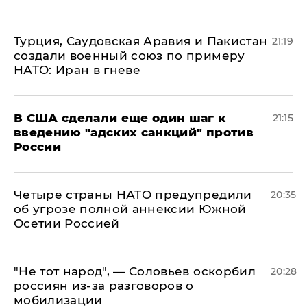
Турция, Саудовская Аравия и Пакистан
21:19
создали военный союз по примеру
НАТО: Иран в гневе
В США сделали еще один шаг к
21:15
введению "адских санкций" против
России
Четыре страны НАТО предупредили
20:35
об угрозе полной аннексии Южной
Осетии Россией
​"Не тот народ", — Соловьев оскорбил
20:28
россиян из-за разговоров о
мобилизации