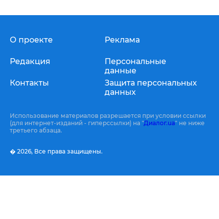
О проекте
Реклама
Редакция
Персональные
данные
Контакты
Защита персональных
данных
Использование материалов разрешается при условии ссылки
(для интернет-изданий - гиперссылки) на "
Диалог.ua
" не ниже
третьего абзаца.
� 2026,
Все права защищены.