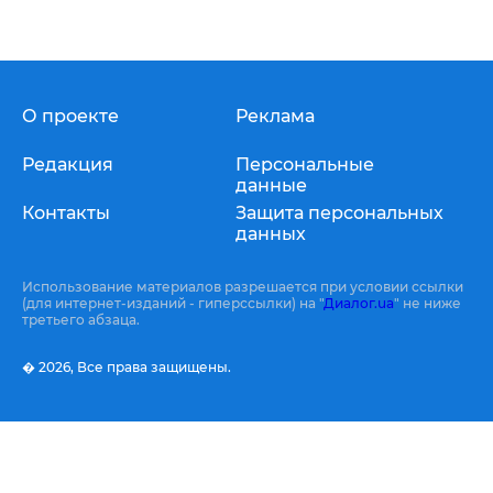
О проекте
Реклама
Редакция
Персональные
данные
Контакты
Защита персональных
данных
Использование материалов разрешается при условии ссылки
(для интернет-изданий - гиперссылки) на "
Диалог.ua
" не ниже
третьего абзаца.
� 2026,
Все права защищены.