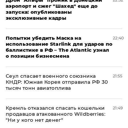
Дрон "Альфы" проник в Донецкий
22:52
аэропорт и сжег "Шахед" еще до
запуска: опубликованы
эксклюзивные кадры
Попытки убедить Маска на
22:40
использование Starlink для ударов по
баллистике в РФ – The Atlantic узнал
о позиции бизнесмена
​Сеул спасает военного союзника
21:55
КНДР: Южная Корея отправила РФ 30
тысяч тонн авиатоплива
Кремль отказался спасать кошельки
21:49
продавцов атакованного Wildberries:
"Ни у кого нет денег"