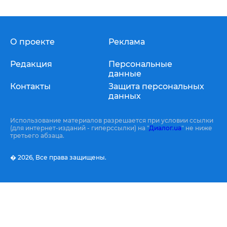
О проекте
Реклама
Редакция
Персональные
данные
Контакты
Защита персональных
данных
Использование материалов разрешается при условии ссылки
(для интернет-изданий - гиперссылки) на "
Диалог.ua
" не ниже
третьего абзаца.
� 2026,
Все права защищены.