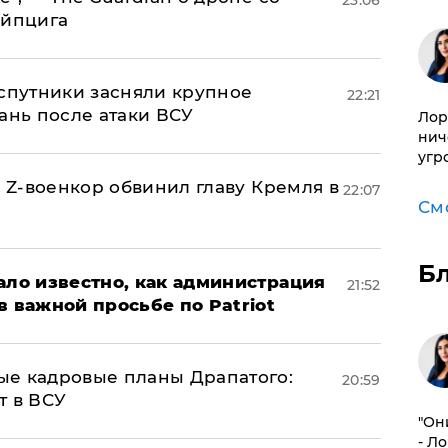
ейпцига
 спутники засняли крупное
22:21
ань после атаки ВСУ
Лор
нич
угр
й Z-военкор обвинил главу Кремля в
22:07
См
Б
ало известно, как администрация
21:52
в важной просьбе по Patriot
ые кадровые планы Драпатого:
20:59
т в ВСУ
"Он
- Л