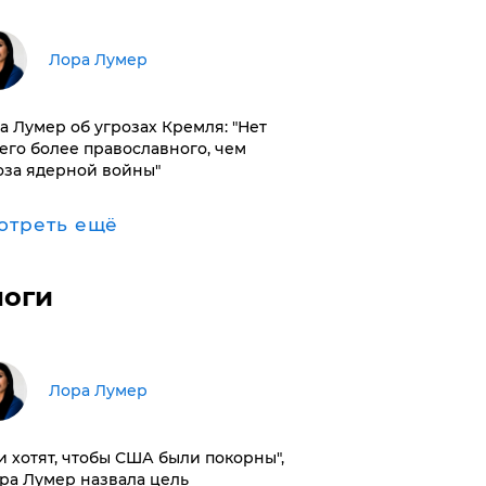
​Лора Лумер
а Лумер об угрозах Кремля: "Нет
его более православного, чем
оза ядерной войны"
отреть ещё
логи
​Лора Лумер
и хотят, чтобы США были покорны",
ора Лумер назвала цель