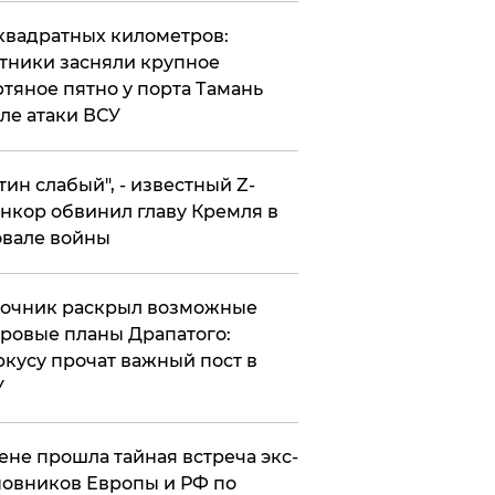
квадратных километров:
тники засняли крупное
тяное пятно у порта Тамань
ле атаки ВСУ
утин слабый", - известный Z-
нкор обвинил главу Кремля в
вале войны
точник раскрыл возможные
ровые планы Драпатого:
кусу прочат важный пост в
У
ене прошла тайная встреча экс-
овников Европы и РФ по