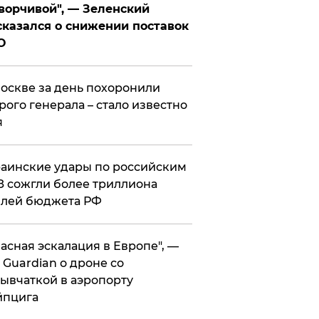
ворчивой", — Зеленский
казался о снижении поставок
О
оскве за день похоронили
рого генерала – стало известно
я
аинские удары по российским
 сожгли более триллиона
блей бюджета РФ
асная эскалация в Европе", —
 Guardian о дроне со
ывчаткой в аэропорту
йпцига