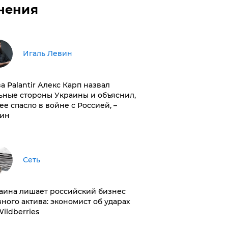
нения
Игаль Левин
ва Palantir Алекс Карп назвал
ьные стороны Украины и объяснил,
 ее спасло в войне с Россией, –
ин
Сеть
раина лишает российский бизнес
вного актива: экономист об ударах
Wildberries