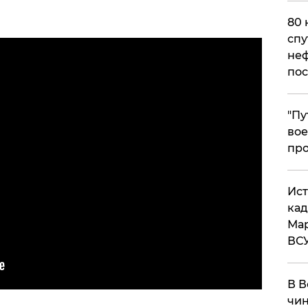
80 
спу
неф
пос
​"П
вое
про
​Ис
кад
Мар
ВС
В В
чин