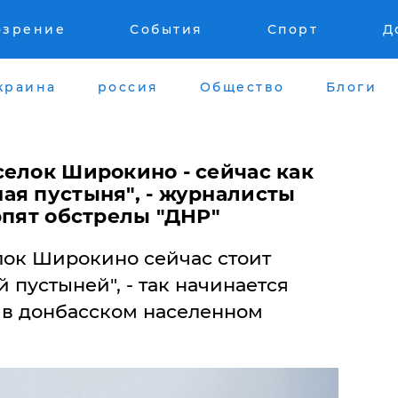
озрение
События
Спорт
Д
краина
россия
Общество
Блоги
селок Широкино - сейчас как
ая пустыня", - журналисты
рпят обстрелы "ДНР"
лок Широкино сейчас стоит
пустыней", - так начинается
и в донбасском населенном