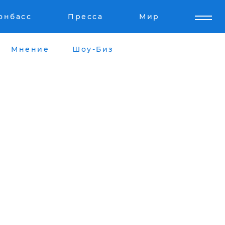
онбасс
Пресса
Мир
Мнение
Шоу-Биз