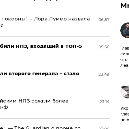
М
 покорны", - Лора Лумер назвала
06:57
ля
били НПЗ, входящий в ТОП-5
05:56
Гла
сил
что
Лев
ли второго генерала – стало
23:49
ийским НПЗ сожгли более
23:14
 РФ
​Ук
гла
по 
е", — The Guardian о дроне со
23:06