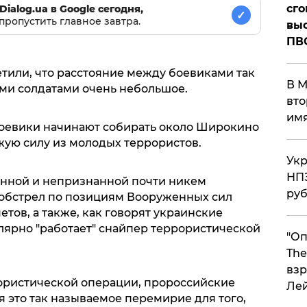
сго
Dialog.ua в Google сегодня,
✓
пропустить главное завтра.
выс
ПВ
или, что расстояние между боевиками так
В М
ми солдатами очень небольшое.
вто
им
 боевики начинают собирать около Широкино
ежую силу из молодых террористов.
Укр
НПЗ
онной и непризнанной почти никем
ру
 обстрел по позициям Вооруженных сил
ов, а также, как говорят украинские
гулярно "работает" снайпер террористической
"Оп
The
взр
ористической операции, пророссийские
Ле
я это так называемое перемирие для того,