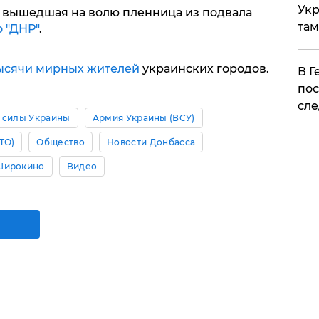
Укр
то вышедшая на волю пленница из подвала
там
 "ДНР"
.
тысячи мирных жителей
украинских городов.
​В 
пос
сле
 силы Украины
Армия Украины (ВСУ)
ТО)
Общество
Новости Донбасса
Широкино
Видео