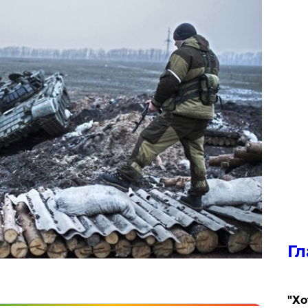
Гл
​"Х