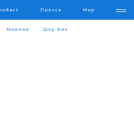
онбасс
Пресса
Мир
Мнение
Шоу-Биз