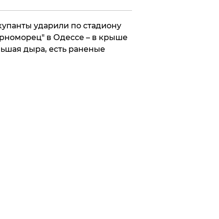
упанты ударили по стадиону
рноморец" в Одессе – в крыше
ьшая дыра, есть раненые