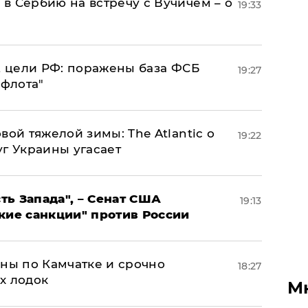
в Сербию на встречу с Вучичем – о
19:33
2 цели РФ: поражены база ФСБ
19:27
 флота"
вой тяжелой зимы: The Atlantic о
19:22
г Украины угасает
ь Запада", – Сенат США
19:13
кие санкции" против России
ины по Камчатке и срочно
18:27
х лодок
М