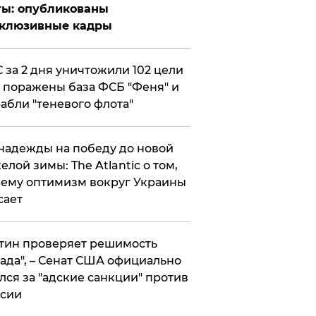
ты: опубликованы
склюзивные кадры
 за 2 дня уничтожили 102 цели
 поражены база ФСБ "Феня" и
абли "теневого флота"
надежды на победу до новой
елой зимы: The Atlantic о том,
ему оптимизм вокруг Украины
сает
тин проверяет решимость
ада", – Сенат США официально
лся за "адские санкции" против
сии