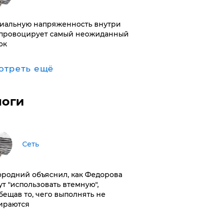
иальную напряженность внутри
провоцирует самый неожиданный
ок
отреть ещё
логи
Сеть
ородний объяснил, как Федорова
ут "использовать втемную",
бещав то, чего выполнять не
ираются