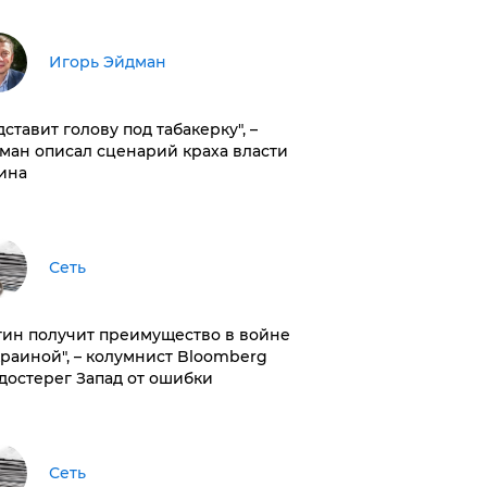
Игорь Эйдман
дставит голову под табакерку", –
ман описал сценарий краха власти
ина
Сеть
тин получит преимущество в войне
краиной", – колумнист Bloomberg
достерег Запад от ошибки
Сеть