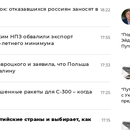
ок: отказавшихся россиян заносят в
18:22
​"По
ким НПЗ обвалили экспорт
17:55
Эйд
0-летнего минимума
Пут
авроцкого и заявила, что Польша
17:33
алину
"Пу
шенные ракеты для С-300 – когда
17:25
с У
пре
тийские страны и выбирает, как
17:15