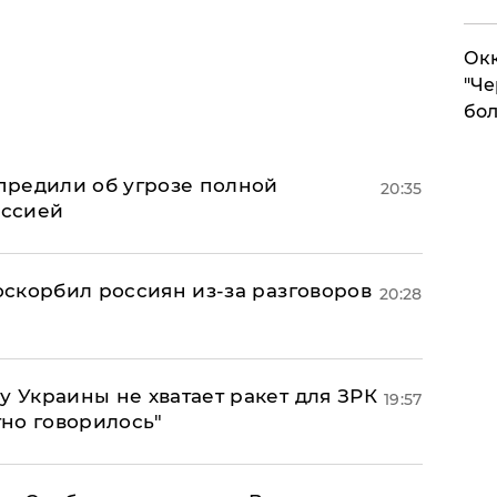
Окк
"Че
бол
предили об угрозе полной
20:35
оссией
 оскорбил россиян из-за разговоров
20:28
у Украины не хватает ракет для ЗРК
19:57
тно говорилось"