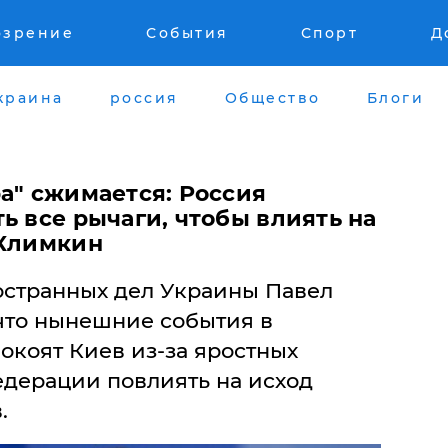
озрение
События
Спорт
Д
краина
россия
Общество
Блоги
а" сжимается: Россия
ь все рычаги, чтобы влиять на
 Климкин
остранных дел Украины Павел
 что нынешние события в
окоят Киев из-за яростных
дерации повлиять на исход
.