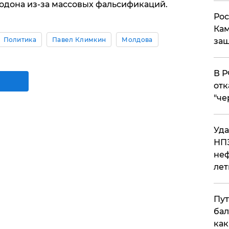
одона из-за массовых фальсификаций.
Рос
Кам
Политика
Павел Климкин
Молдова
защ
​В 
отк
"че
Уда
НПЗ
неф
лет
Пут
бал
как