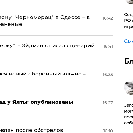
Соц
иону "Черноморец" в Одессе – в
16:42
РФ 
раненые
игр
См
керку", – Эйдман описал сценарий
16:41
Б
ся новый оборонный альянс –
16:35
рад у Ялты: опубликованы
16:27
Заг
мог
поо
соб
влян после обстрелов
16:10