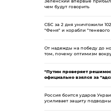
Зеленский впервые прибыл 
чем будут говорить
СБС за 2 дня уничтожили 10
"Феня" и корабли "теневого
От надежды на победу до но
том, почему оптимизм вокру
"Путин проверяет решимост
официально взялся за "адс
Россия боится ударов Укра
усиливает защиту подводны