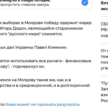
Dialog.ua в Google сегодня,
✓
Ял
пропустить главное завтра.
эк
их выборах в Молдове победу одержит лидер
СБС
 Игорь Додон, являющийся сторонником
РФ:
ого "русского мира" сожмется.
кор
ных дел Украины Павел Климкин.
От 
тяж
ется использовать все рычаги - финансовые
поч
ову", - подчеркнул он.
уга
емля на Молдову такие же, как и в
"Пу
ства и в среднесрочной, и в долгосрочной
Зап
взя
Рос
что
Киев может не признать результаты