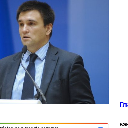
Гл
​БЭ