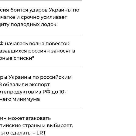
сия боится ударов Украины по
чатке и срочно усиливает
иту подводных лодок
РФ началась волна повесток:
азавшихся россиян заносят в
рные списки"
ры Украины по российским
 обвалили экспорт
тепродуктов из РФ до 10-
него минимума
ин может атаковать
тийские страны и выбирает,
 это сделать, – LRT