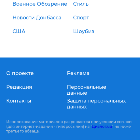
Военное Обозрение
Стиль
Новости Донбасса
Спорт
США
Шоубиз
О проекте
Реклама
Редакция
Персональные
данные
Контакты
Защита персональных
данных
Использование материалов разрешается при условии ссылки
(для интернет-изданий - гиперссылки) на "
Диалог.ua
" не ниже
третьего абзаца.