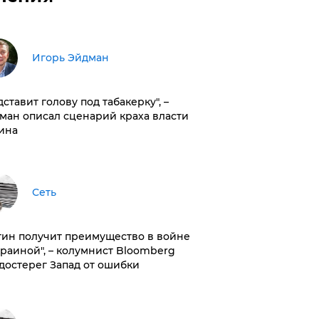
Игорь Эйдман
дставит голову под табакерку", –
ман описал сценарий краха власти
ина
Сеть
тин получит преимущество в войне
краиной", – колумнист Bloomberg
достерег Запад от ошибки