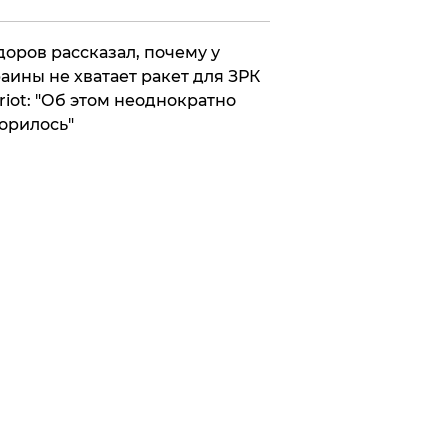
оров рассказал, почему у
аины не хватает ракет для ЗРК
riot: "Об этом неоднократно
орилось"