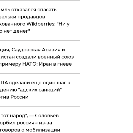
мль отказался спасать
ельки продавцов
кованного Wildberries: "Ни у
о нет денег"
ция, Саудовская Аравия и
истан создали военный союз
примеру НАТО: Иран в гневе
ША сделали еще один шаг к
дению "адских санкций"
тив России
е тот народ", — Соловьев
орбил россиян из-за
говоров о мобилизации