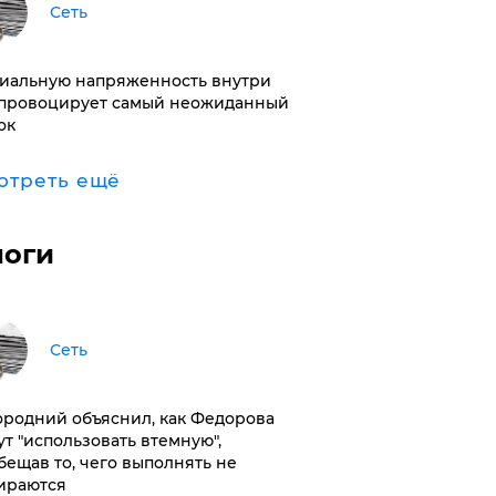
Сеть
иальную напряженность внутри
провоцирует самый неожиданный
ок
отреть ещё
логи
Сеть
ородний объяснил, как Федорова
ут "использовать втемную",
бещав то, чего выполнять не
ираются