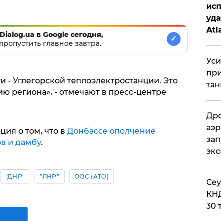
исп
уда
Atl
Dialog.ua в Google сегодня,
✓
би
пропустить главное завтра.
Уси
при
и - Углегорской теплоэлектростанции. Это
тан
ю региона», - отмечают в пресс-центре
Дро
аэр
ия о том, что в
Донбассе ополчение
зап
в и дамбу
.
эк
"ДНР"
"ЛНР"
ООС (АТО)
​Се
КНД
30 