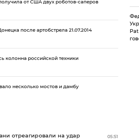
получила от США двух роботов-саперов
Фед
Укр
онецка после артобстрела 21.07.2014
Pat
гов
сь колонна российской техники
вало несколько мостов и дамбу
рани отреагировали на удар
05:51