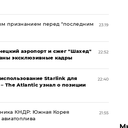
ным признанием перед "последним
23:19
нецкий аэропорт и сжег "Шахед"
22:52
ваны эксклюзивные кадры
использование Starlink для
22:40
– The Atlantic узнал о позиции
юзника КНДР: Южная Корея
21:55
н авиатоплива
М