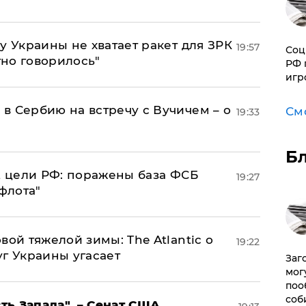
у Украины не хватает ракет для ЗРК
19:57
Соц
тно говорилось"
РФ 
игр
в Сербию на встречу с Вучичем – о
См
19:33
Б
2 цели РФ: поражены база ФСБ
19:27
флота"
вой тяжелой зимы: The Atlantic о
19:22
г Украины угасает
Заг
мог
поо
соб
ь Запада", – Сенат США