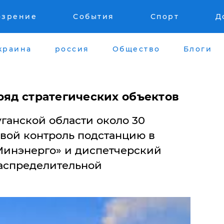
озрение
События
Спорт
Д
краина
россия
Общество
Блоги
ряд стратегических объектов
ганской области около 30
свой контроль подстанцию в
Минэнерго» и диспетчерский
аспределительной