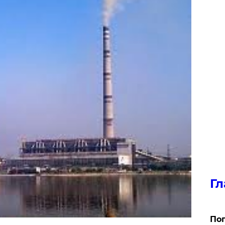
Гл
Поп