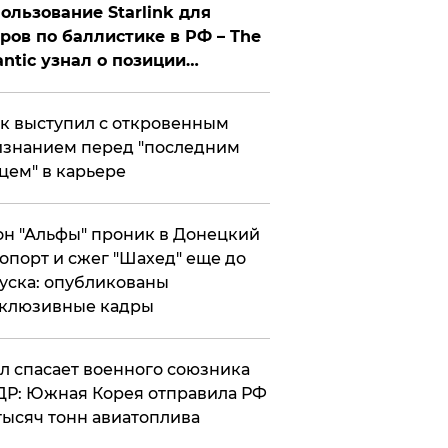
ользование Starlink для
ров по баллистике в РФ – The
antic узнал о позиции
знесмена
к выступил с откровенным
знанием перед "последним
цем" в карьере
н "Альфы" проник в Донецкий
опорт и сжег "Шахед" еще до
уска: опубликованы
склюзивные кадры
ул спасает военного союзника
Р: Южная Корея отправила РФ
тысяч тонн авиатоплива