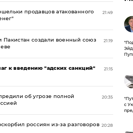
кошельки продавцов атакованного
21:49
енег"
 и Пакистан создали военный союз
21:19
​"По
неве
Эйд
Пут
аг к введению "адских санкций"
21:15
предили об угрозе полной
20:35
"Пу
оссией
с У
пре
 оскорбил россиян из-за разговоров
20:28