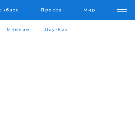
онбасс
Пресса
Мир
Мнение
Шоу-Биз