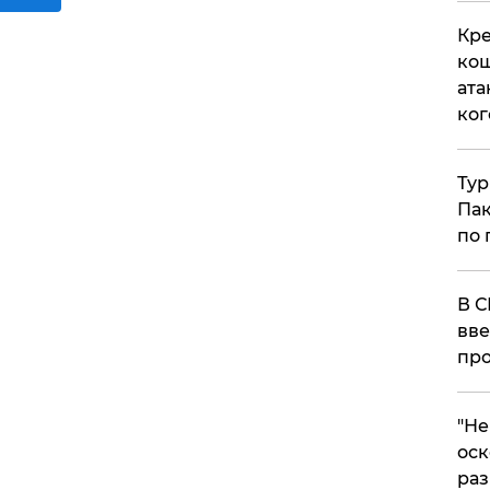
Кре
кош
ата
ког
Тур
Пак
по 
В С
вве
про
​"Н
оск
раз