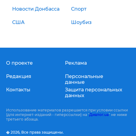
Новости Донбасса
Спорт
США
Шоубиз
О проекте
Реклама
Редакция
Персональные
данные
Контакты
Защита персональных
данных
Использование материалов разрешается при условии ссылки
(для интернет-изданий - гиперссылки) на "
Диалог.ua
" не ниже
третьего абзаца.
� 2026,
Все права защищены.