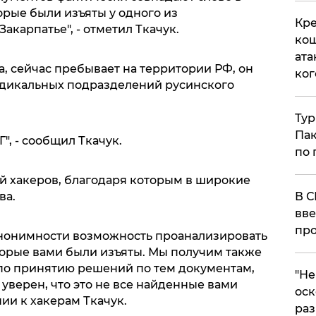
орые были изъяты у одного из
Кре
акарпатье", - отметил Ткачук.
кош
ата
а, сейчас пребывает на территории РФ, он
ког
адикальных подразделений русинского
Тур
Пак
", - сообщил Ткачук.
по 
ей хакеров, благодаря которым в широкие
ва.
В С
вве
про
 анонимности возможность проанализировать
торые вами были изъяты. Мы получим также
по принятию решений по тем документам,
​"Н
уверен, что это не все найденные вами
оск
ии к хакерам Ткачук.
раз