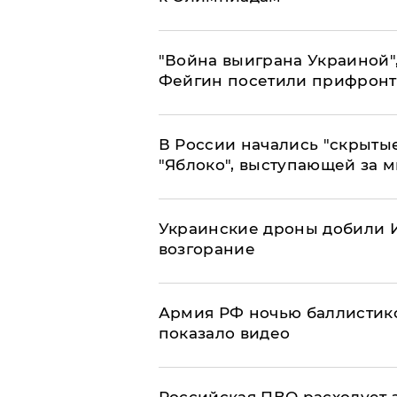
"Война выиграна Украиной"
Фейгин посетили прифронт
В России начались "скрыты
"Яблоко", выступающей за 
Украинские дроны добили И
возгорание
Армия РФ ночью баллистико
показало видео
Российская ПВО расходует з