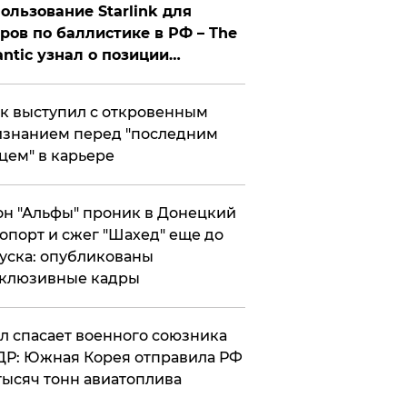
ользование Starlink для
ров по баллистике в РФ – The
antic узнал о позиции
знесмена
к выступил с откровенным
знанием перед "последним
цем" в карьере
н "Альфы" проник в Донецкий
опорт и сжег "Шахед" еще до
уска: опубликованы
склюзивные кадры
ул спасает военного союзника
Р: Южная Корея отправила РФ
тысяч тонн авиатоплива