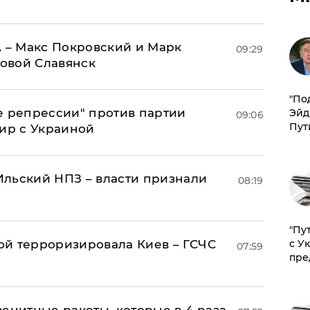
, – Макс Покровский и Марк
09:29
овой Славянск
​"По
е репрессии" против партии
Эйд
09:06
Пут
мир с Украиной
льский НПЗ – власти признали
08:19
"Пу
й терроризировала Киев – ГСЧС
с У
07:59
пре
енитные ракеты, которые в 4 раза