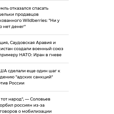
мль отказался спасать
ельки продавцов
кованного Wildberries: "Ни у
о нет денег"
ция, Саудовская Аравия и
истан создали военный союз
примеру НАТО: Иран в гневе
ША сделали еще один шаг к
дению "адских санкций"
тив России
е тот народ", — Соловьев
орбил россиян из-за
говоров о мобилизации