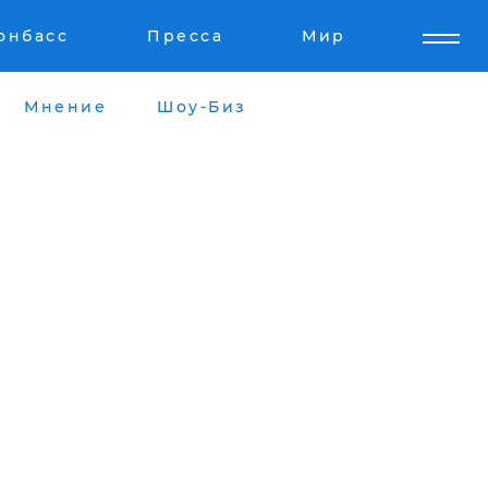
онбасс
Пресса
Мир
Мнение
Шоу-Биз