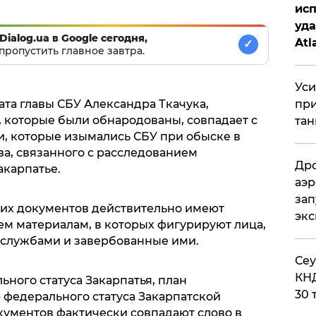
исп
уда
Dialog.ua в Google сегодня,
Atl
✓
пропустить главное завтра.
би
Уси
та главы СБУ Александра Ткачука,
при
 которые были обнародованы, совпадает с
тан
, которые изымались СБУ при обыске в
ва, связанного с расследованием
Дро
акарпатье.
аэр
зап
этих документов действительно имеют
эк
ем материалам, в которых фигурируют лица,
цслужбами и завербованные ими.
​Се
КНД
ного статуса Закарпатья, план
30 
федерального статуса Закарпатской
кументов фактически совпадают слово в