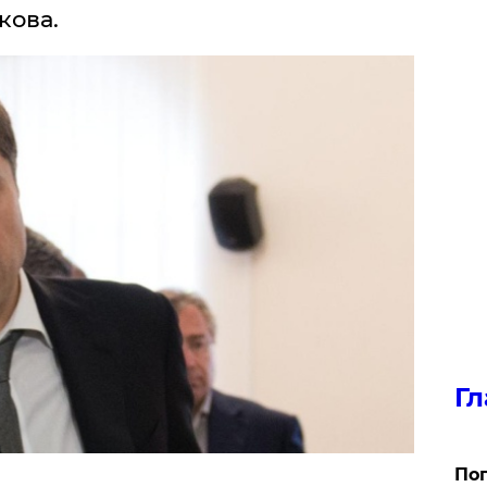
кова.
Гл
Поп