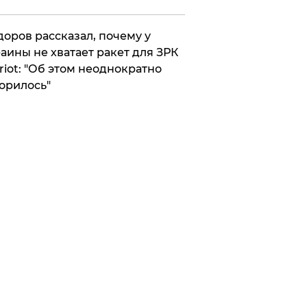
оров рассказал, почему у
аины не хватает ракет для ЗРК
riot: "Об этом неоднократно
орилось"