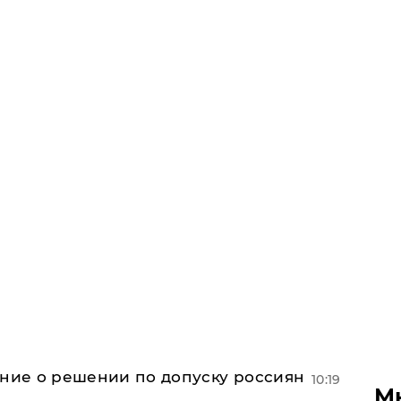
ение о решении по допуску россиян
10:19
М