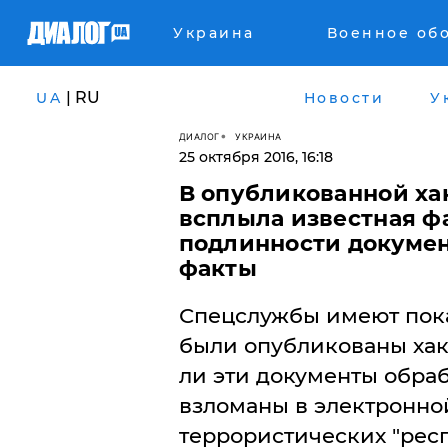
Украина
Военное об
| RU
UA
Новости
У
ДИАЛОГ
УКРАИНА
25 октября 2016, 16:18
В опубликованной ха
всплыла известная фа
подлинности докумен
факты
Спецслужбы имеют пока 
были опубликованы хак
ли эти документы обраб
взломаны в электронной
террористических "рес