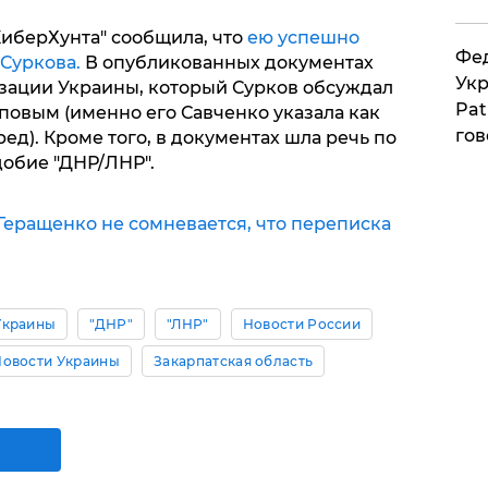
КиберХунта" сообщила, что
ею успешно
Фед
Суркова.
В опубликованных документах
Укр
зации Украины, который Сурков обсуждал
Pat
повым (именно его Савченко указала как
гов
ред). Кроме того, в документах шла речь по
обие "ДНР/ЛНР".
Геращенко не сомневается, что переписка
Украины
"ДНР"
"ЛНР"
Новости России
Новости Украины
Закарпатская область