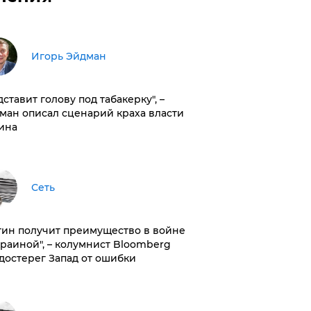
Игорь Эйдман
дставит голову под табакерку", –
ман описал сценарий краха власти
ина
Сеть
тин получит преимущество в войне
краиной", – колумнист Bloomberg
достерег Запад от ошибки