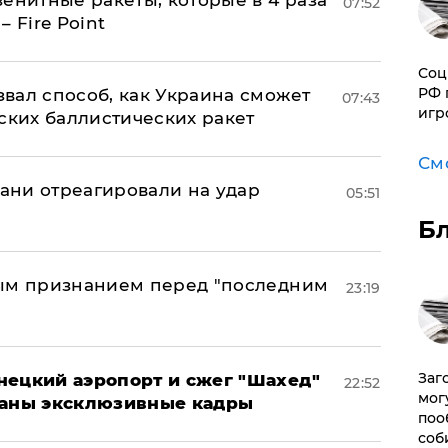
07:52
 Fire Point
Соц
РФ 
вал способ, как Украина сможет
07:43
игр
ских баллистических ракет
См
рани отреагировали на удар
05:51
Б
ным признанием перед "последним
23:19
Заг
нецкий аэропорт и сжег "Шахед"
22:52
мог
ваны эксклюзивные кадры
поо
соб