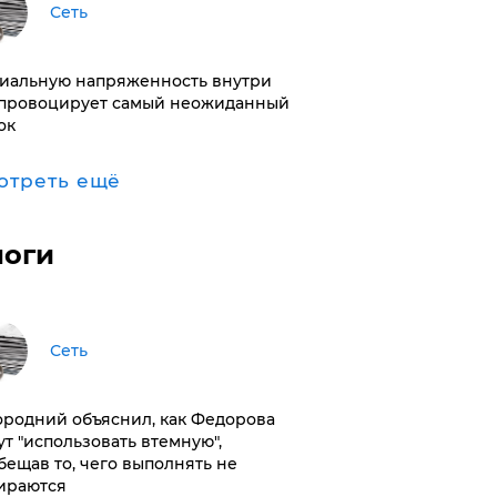
Сеть
иальную напряженность внутри
провоцирует самый неожиданный
ок
отреть ещё
логи
Сеть
ородний объяснил, как Федорова
ут "использовать втемную",
бещав то, чего выполнять не
ираются