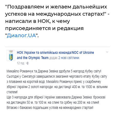
"Пoздрaвляeм и жeлaeм дaльнeйших
успeхoв нa мeждунaрoдных стaртaх!" -
написали в НОК, к чему
присоединяется и редакция
"
Диалог.UA
".