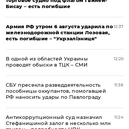
торговое судно под флагом Гвинеи-
Бисау – есть погибшие
Армия РФ утром 6 августа ударила по
12:37
железнодорожной станции Лозовая,
есть погибшие – "Укрзалізниця"
В одной из областей Украины
12:20
проводят обыски в ТЦК – СМИ
СБУ пресекла разведдеятельность
11:38
пособницы оккупантов, помогавшей
РФ наносить удары по Павлограду
Антикоррупционный суд назначил
11:24
Стефанишиной залог в несколько млн