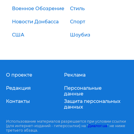
Военное Обозрение
Стиль
Новости Донбасса
Спорт
США
Шоубиз
О проекте
Реклама
Редакция
Персональные
данные
Контакты
Защита персональных
данных
Использование материалов разрешается при условии ссылки
(для интернет-изданий - гиперссылки) на "
Диалог.ua
" не ниже
третьего абзаца.