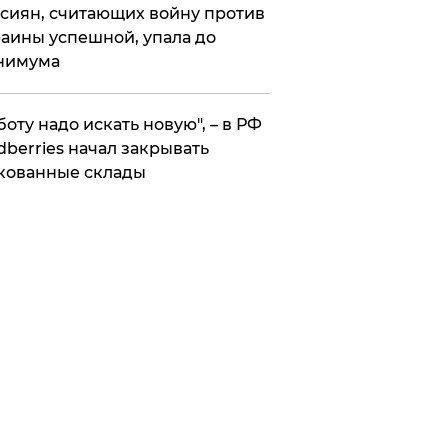
сиян, считающих войну против
аины успешной, упала до
нимума
боту надо искать новую", – в РФ
dberries начал закрывать
кованные склады