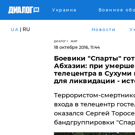
Украина
Военное об
| RU
UA
Новости
У
ДИАЛОГ
МИР
18 октября 2016, 11:44
Боевики "Спарты" го
Абхазии: при умерше
телецентра в Сухуми 
для ликвидации - ис
Террористом-смертник
входа в телецентр гос
оказался Сергей Торосе
бандгруппировки "Спар