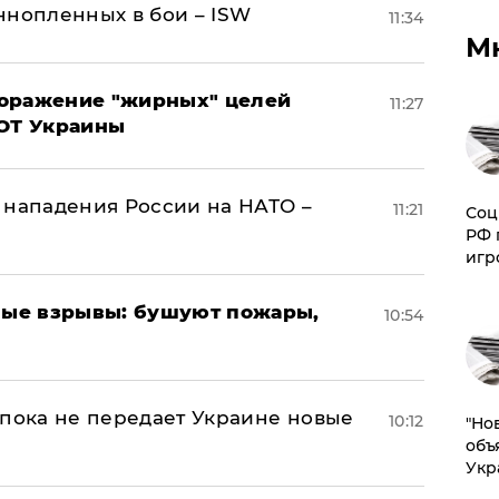
ннопленных в бои – ISW
11:34
М
поражение "жирных" целей
11:27
ВОТ Украины
 нападения России на НАТО –
11:21
Соц
РФ 
игр
ые взрывы: бушуют пожары,
10:54
 пока не передает Украине новые
10:12
"Но
объ
Укр