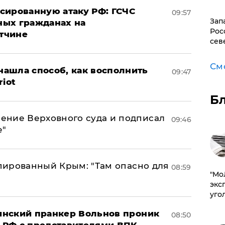
сированную атаку РФ: ГСЧС
09:57
Зап
ных гражданах на
Рос
тчине
сев
См
ашла способ, как восполнить
09:47
riot
Б
ение Верховного суда и подписал
09:46
е"
упированный Крым: "Там опасно для
08:59
​"М
эксп
уго
аинский пранкер Вольнов проник
08:50
 РФ с представителями ВПК