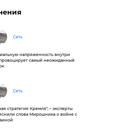
нения
Сеть
иальную напряженность внутри
провоцирует самый неожиданный
ок
Сеть
вая стратегия Кремля", – эксперты
яснили слова Мирошника о войне с
аиной