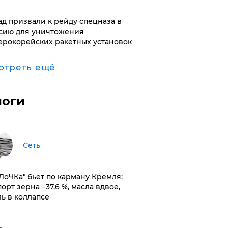
ад призвали к рейду спецназа в
сию для уничтожения
ерокорейских ракетных установок
отреть ещё
логи
Сеть
оЛоЧКа" бьет по карману Кремля:
орт зерна −37,6 %, масла вдвое,
ль в коллапсе