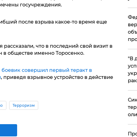
тмечены госучреждения.
Фед
гибший после взрыва какое-то время еще
вер
объ
про
 рассказали, что в последний свой визит в
 в обществе именно Торосенко.
​"В
усп
боевик совершил первый теракт в
укр
и
, приведя взрывное устройство в действие
рак
Сик
во
Терроризм
тер
оли
​Пр