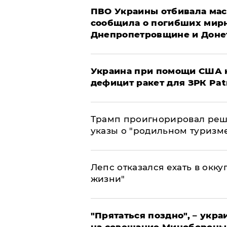
ПВО Украины отбивала мас
сообщила о погибших мир
Днепропетровщине и Доне
Украина при помощи США н
дефицит ракет для ЗРК Pat
Трамп проигнорировал реш
указы о "родильном туризм
Лепс отказался ехать в окк
жизни"
"Прятаться поздно", – укр
на совещание Минобороны