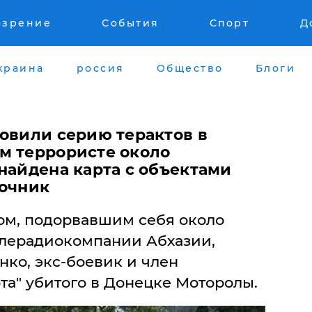
озрение
События
Спорт
Д
краина
россия
Общество
Блоги
товили серию терактов в
м террористе около
найдена карта с объектами
точник
ом, подорвавшим себя около
телерадиокомпании Абхазии,
нко, экс-боевик и член
та" убитого в Донецке Моторолы.