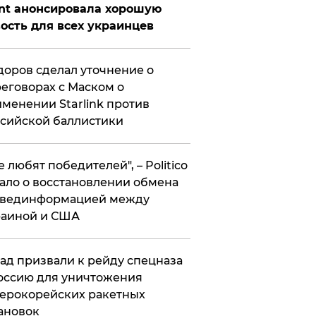
nt анонсировала хорошую
ость для всех украинцев
оров сделал уточнение о
еговорах с Маском о
менении Starlink против
сийской баллистики
се любят победителей", – Politico
ало о восстановлении обмена
звединформацией между
раиной и США
ад призвали к рейду спецназа
оссию для уничтожения
ерокорейских ракетных
ановок