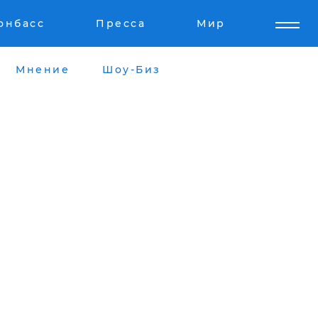
онбасс
Пресса
Мир
Мнение
Шоу-Биз