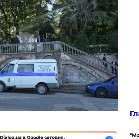
Гл
"Мо
Dialog.ua в Google сегодня,