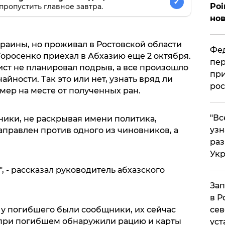
✓
Poi
пропустить главное завтра.
нов
аины, но проживал в Ростовской области
Фед
оросенко приехал в Абхазию еще 2 октября.
пер
ист не планировал подрыв, а все произошло
при
айности. Так это или нет, узнать вряд ли
рос
умер на месте от полученных ран.
​"В
ники, не раскрывая имени политика,
узн
направлен против одного из чиновников, а
ра
Ук
, - рассказал руководитель абхазского
Зап
в Р
 у погибшего были сообщники, их сейчас
сев
 при погибшем обнаружили рацию и карты
уст