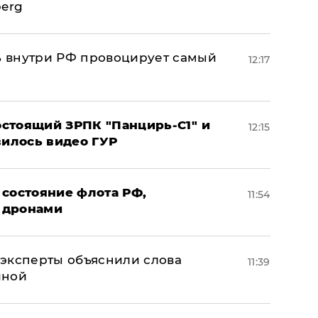
berg
 внутри РФ провоцирует самый
12:17
стоящий ЗРПК "Панцирь-С1" и
12:15
вилось видео ГУР
 состояние флота РФ,
11:54
 дронами
– эксперты объяснили слова
11:39
иной