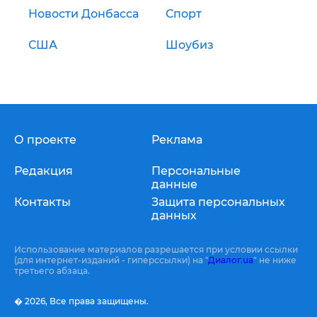
Новости Донбасса
Спорт
США
Шоубиз
О проекте
Реклама
Редакция
Персональные
данные
Контакты
Защита персональных
данных
Использование материалов разрешается при условии ссылки
(для интернет-изданий - гиперссылки) на "
Диалог.ua
" не ниже
третьего абзаца.
� 2026,
Все права защищены.