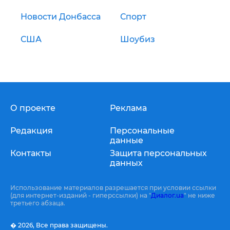
Новости Донбасса
Спорт
США
Шоубиз
О проекте
Реклама
Редакция
Персональные
данные
Контакты
Защита персональных
данных
Использование материалов разрешается при условии ссылки
(для интернет-изданий - гиперссылки) на "
Диалог.ua
" не ниже
третьего абзаца.
� 2026,
Все права защищены.