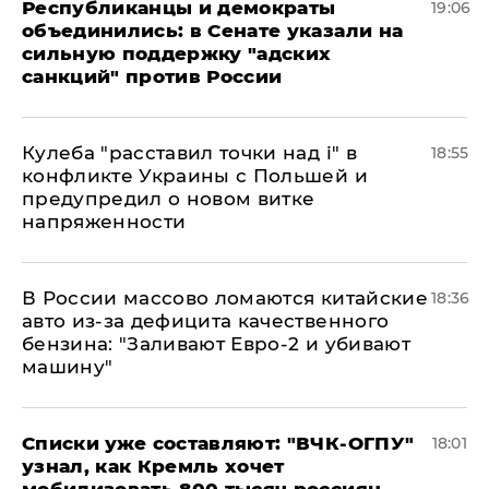
Республиканцы и демократы
19:06
объединились: в Сенате указали на
сильную поддержку "адских
санкций" против России
Кулеба "расставил точки над і" в
18:55
конфликте Украины с Польшей и
предупредил о новом витке
напряженности
В России массово ломаются китайские
18:36
авто из-за дефицита качественного
бензина: "Заливают Евро-2 и убивают
машину"
Списки уже составляют: "ВЧК-ОГПУ"
18:01
узнал, как Кремль хочет
мобилизовать 800 тысяч россиян