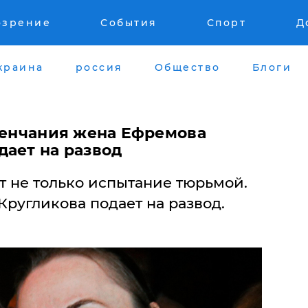
озрение
События
Спорт
Д
краина
россия
Общество
Блоги
 венчания жена Ефремова
дает на развод
 не только испытание тюрьмой.
Кругликова подает на развод.