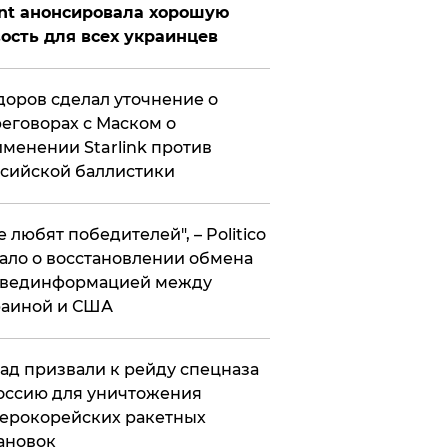
nt анонсировала хорошую
ость для всех украинцев
оров сделал уточнение о
еговорах с Маском о
менении Starlink против
сийской баллистики
се любят победителей", – Politico
ало о восстановлении обмена
звединформацией между
раиной и США
ад призвали к рейду спецназа
оссию для уничтожения
ерокорейских ракетных
ановок