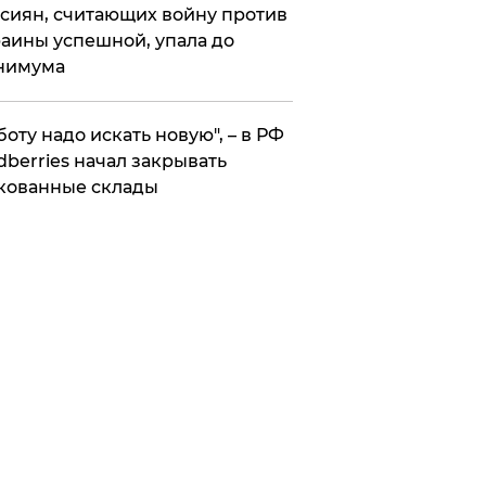
сиян, считающих войну против
аины успешной, упала до
нимума
боту надо искать новую", – в РФ
dberries начал закрывать
кованные склады