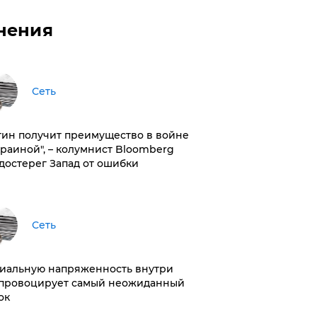
нения
Сеть
тин получит преимущество в войне
краиной", – колумнист Bloomberg
достерег Запад от ошибки
Сеть
иальную напряженность внутри
провоцирует самый неожиданный
ок