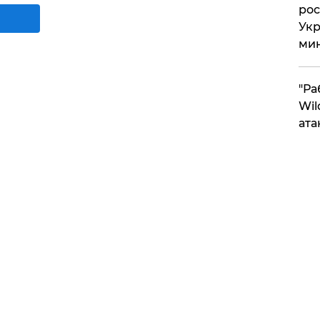
рос
Укр
ми
"Ра
Wil
ата