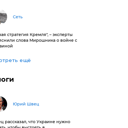
Сеть
вая стратегия Кремля", – эксперты
яснили слова Мирошника о войне с
аиной
отреть ещё
логи
Юрий Швец
ц рассказал, что Украине нужно
ать, чтобы выстоять в