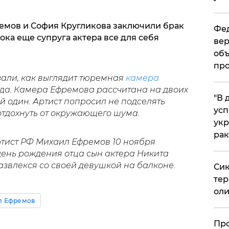
емов и София Кругликова заключили брак
Фед
пока еще супруга актера все для себя
вер
объ
про
али, как выглядит тюремная
камера
да. Камера Ефремова рассчитана на двоих
​"В
й один. Артист попросил не подселять
усп
 отдохнуть от окружающего шума.
укр
рак
ртист РФ Михаил Ефремов 10 ноября
 день рождения отца сын актера Никита
азвлекся со своей девушкой на балконе.
Сик
тер
оли
л Ефремов
​Пр