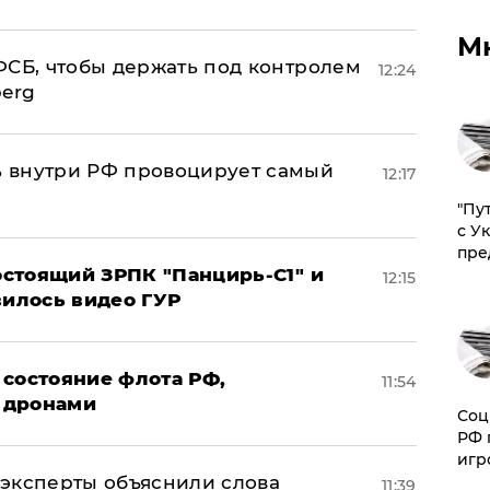
М
ФСБ, чтобы держать под контролем
12:24
berg
 внутри РФ провоцирует самый
12:17
"Пу
с У
пре
стоящий ЗРПК "Панцирь-С1" и
12:15
вилось видео ГУР
 состояние флота РФ,
11:54
 дронами
Соц
РФ 
игр
– эксперты объяснили слова
11:39