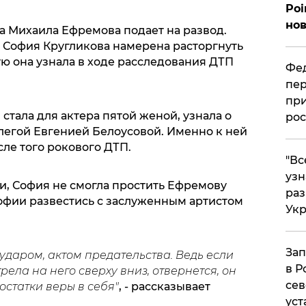
Poi
нов
да Михаила Ефремова подает на развод.
и София Кругликова намерена расторгнуть
ю она узнала в ходе расследования ДТП
Фед
пер
при
 стала для актера пятой женой, узнала о
рос
легой Евгенией Белоусовой. Именно к ней
ле того рокового ДТП.
​"В
узн
и, София не смогла простить Ефремову
ра
фии развестись с заслуженным артистом
Ук
Зап
 ударом, актом предательства. Ведь если
в Р
рела на него сверху вниз, отвернется, он
сев
остатки веры в себя"
, - рассказывает
уст