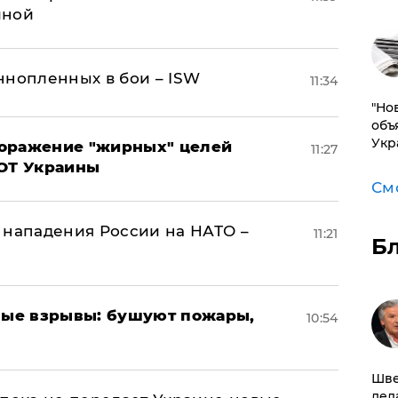
иной
ннопленных в бои – ISW
11:34
"Но
объ
Укр
поражение "жирных" целей
11:27
ВОТ Украины
См
 нападения России на НАТО –
11:21
Б
ые взрывы: бушуют пожары,
10:54
Шве
дел