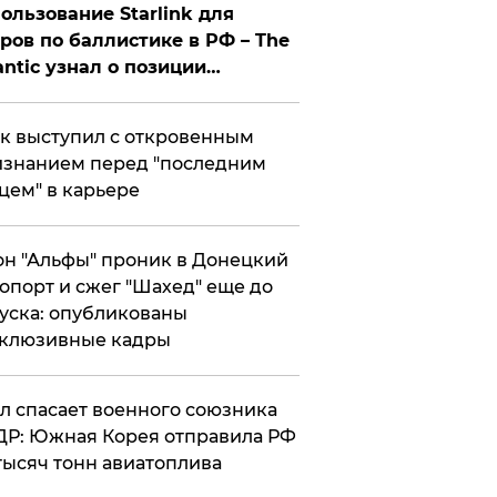
ользование Starlink для
ров по баллистике в РФ – The
antic узнал о позиции
знесмена
к выступил с откровенным
знанием перед "последним
цем" в карьере
н "Альфы" проник в Донецкий
опорт и сжег "Шахед" еще до
уска: опубликованы
склюзивные кадры
ул спасает военного союзника
Р: Южная Корея отправила РФ
тысяч тонн авиатоплива