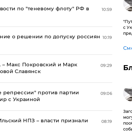
ости по "теневому флоту" РФ в
10:59
"Пу
с У
пре
ение о решении по допуску россиян
10:19
См
, – Макс Покровский и Марк
09:29
Б
овой Славянск
е репрессии" против партии
09:06
мир с Украиной
Заг
мог
льский НПЗ – власти признали
08:19
поо
соб