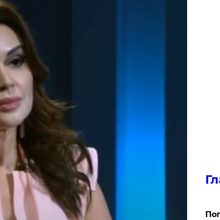
Гл
Поп