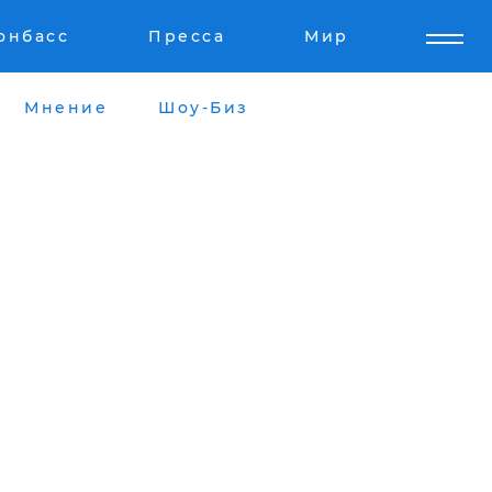
онбасс
Пресса
Мир
Мнение
Шоу-Биз