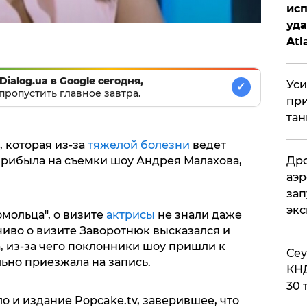
исп
уда
Atl
би
Dialog.ua в Google сегодня,
Уси
✓
пропустить главное завтра.
при
тан
, которая из-за
тяжелой болезни
ведет
прибыла на съемки шоу Андрея Малахова,
Дро
аэр
зап
эк
мольца", о визите
актрисы
не знали даже
иво о визите Заворотнюк высказался и
 из-за чего поклонники шоу пришли к
​Се
льно приезжала на запись.
КНД
30 
о и издание Popcake.tv, заверившее, что