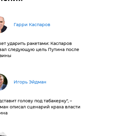
Гарри Каспаров
ет ударить ракетами: Каспаров
вал следующую цель Путина после
аины
Игорь Эйдман
дставит голову под табакерку", –
ман описал сценарий краха власти
ина