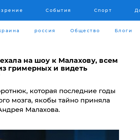
озрение
События
Спорт
Д
краина
россия
Общество
Блоги
ехала на шоу к Малахову, всем
из гримерных и видеть
у
оротнюк, которая последние годы
ого мозга, якобы тайно приняла
Андрея Малахова.