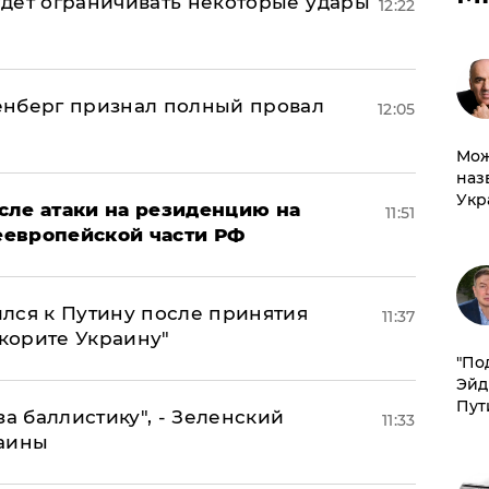
дет ограничивать некоторые удары
12:22
енберг признал полный провал
12:05
Мож
наз
Укр
сле атаки на резиденцию на
11:51
неевропейской части РФ
лся к Путину после принятия
11:37
окорите Украину"
​"По
Эйд
Пут
за баллистику", - Зеленский
11:33
раины