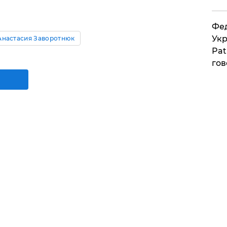
Фед
Укр
Анастасия Заворотнюк
Pat
гов