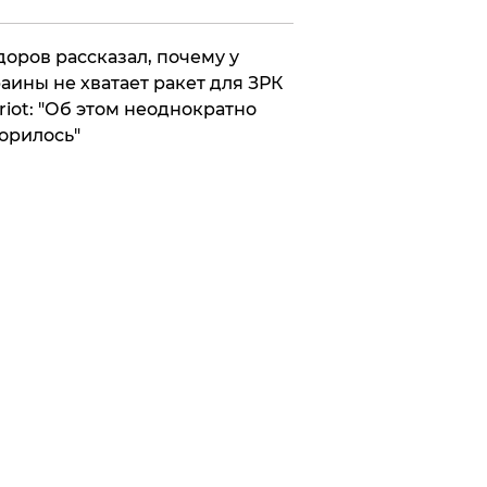
оров рассказал, почему у
аины не хватает ракет для ЗРК
riot: "Об этом неоднократно
орилось"