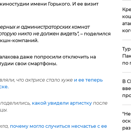
киностудии имени Горького. И ее визит
Кре
кош
ата
мерных и администраторских комнат
ког
оторую никто не должен видеть",
– поделился
акшн-компаний.
Тур
Пак
Малахова даже попросили отключить на
по 
тудии свои смартфоны.
ляли, что актрисе стало хуже
и ее теперь
В С
ске.
вве
про
 поделились,
какой увидели артистку
после
цы.
​"Н
оск
ила,
почему могло случиться несчастье с ее
раз