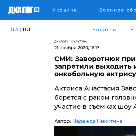
Украина
Военное об
| RU
UA
Новости
У
ДИАЛОГ
КУЛЬТУРА
21 ноября 2020, 16:17
СМИ: Заворотнюк при
запретили выходить 
онкобольную актрис
Актриса Анастасия Зав
борется с раком головн
участие в съемках шоу 
Автор:
Надежда Никитина