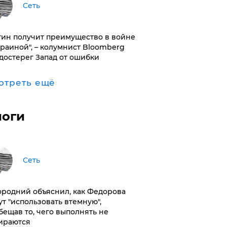
Сеть
тин получит преимущество в войне
краиной", – колумнист Bloomberg
достерег Запад от ошибки
отреть ещё
логи
Сеть
ородний объяснил, как Федорова
ут "использовать втемную",
бещав то, чего выполнять не
ираются