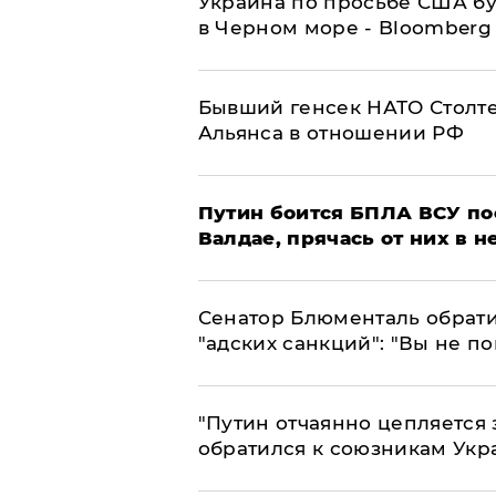
Украина по просьбе США бу
в Черном море - Bloomberg
Бывший генсек НАТО Столт
Альянса в отношении РФ
Путин боится БПЛА ВСУ по
Валдае, прячась от них в 
Сенатор Блюменталь обрати
"адских санкций": "Вы не п
"Путин отчаянно цепляется 
обратился к союзникам Ук