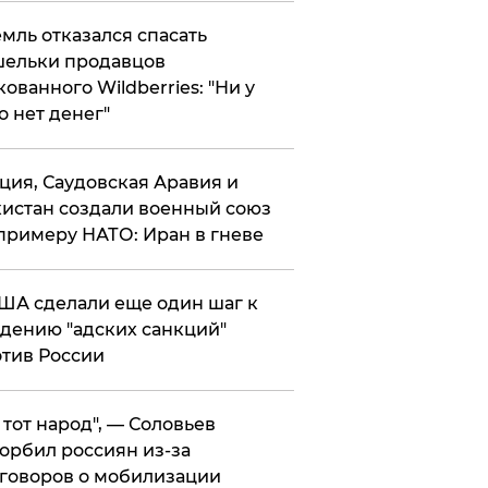
мль отказался спасать
ельки продавцов
кованного Wildberries: "Ни у
о нет денег"
ция, Саудовская Аравия и
истан создали военный союз
примеру НАТО: Иран в гневе
ША сделали еще один шаг к
дению "адских санкций"
тив России
е тот народ", — Соловьев
орбил россиян из-за
говоров о мобилизации