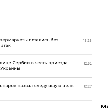
пермаркеты остались без
13:28
 атак
олице Сербии в честь приезда
12:52
 Украины
аспаров назвал следующую цель
12:27
М