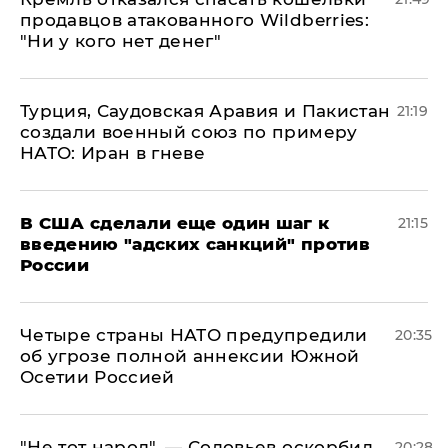
продавцов атакованного Wildberries:
"Ни у кого нет денег"
Турция, Саудовская Аравия и Пакистан
21:19
создали военный союз по примеру
НАТО: Иран в гневе
В США сделали еще один шаг к
21:15
введению "адских санкций" против
России
Четыре страны НАТО предупредили
20:35
об угрозе полной аннексии Южной
Осетии Россией
​"Не тот народ", — Соловьев оскорбил
20:28