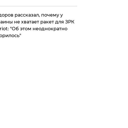
оров рассказал, почему у
аины не хватает ракет для ЗРК
riot: "Об этом неоднократно
орилось"