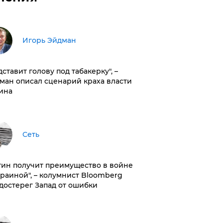
Игорь Эйдман
дставит голову под табакерку", –
ман описал сценарий краха власти
ина
Сеть
тин получит преимущество в войне
краиной", – колумнист Bloomberg
достерег Запад от ошибки