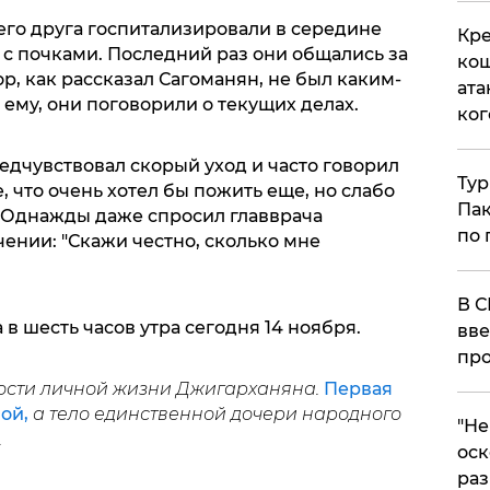
его друга госпитализировали в середине
Кре
 с почками. Последний раз они общались за
кош
ор, как рассказал Сагоманян, не был каким-
ата
ему, они поговорили о текущих делах.
ког
редчувствовал скорый уход и часто говорил
Тур
 что очень хотел бы пожить еще, но слабо
Пак
. Однажды даже спросил главврача
по 
чении: "Скажи честно, сколько мне
В С
в шесть часов утра сегодня 14 ноября.
вве
про
ости личной жизни Джигарханяна.
Первая
ой,
а тело единственной дочери народного
​"Н
.
оск
раз