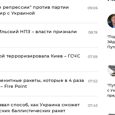
е репрессии" против партии
09:06
мир с Украиной
льский НПЗ – власти признали
08:19
​"По
Эйд
Пут
й терроризировала Киев – ГСЧС
07:59
енитные ракеты, которые в 4 раза
07:52
"Пу
 Fire Point
с У
пре
вал способ, как Украина сможет
07:43
ских баллистических ракет