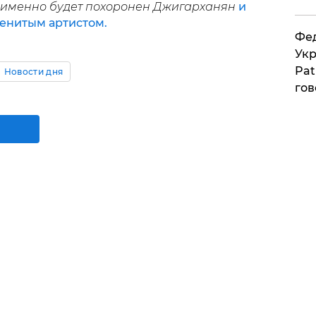
 именно будет похоронен Джигарханян
и
менитым артистом.
Фед
Укр
Pat
Новости дня
гов