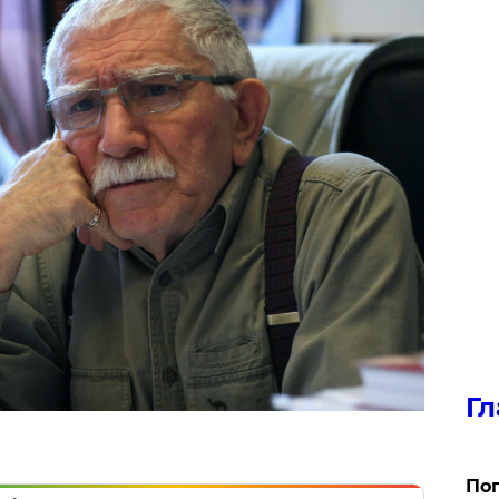
Гл
Поп