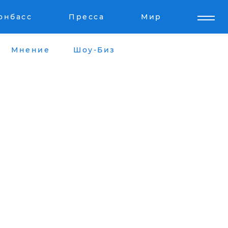
онбасс
Пресса
Мир
Мнение
Шоу-Биз