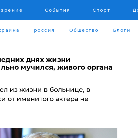
озрение
События
Спорт
Д
краина
россия
Общество
Блоги
следних днях жизни
ильно мучился, живого органа
л из жизни в больнице, в
и от именитого актера не