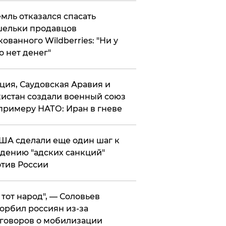
мль отказался спасать
ельки продавцов
кованного Wildberries: "Ни у
о нет денег"
ция, Саудовская Аравия и
истан создали военный союз
примеру НАТО: Иран в гневе
ША сделали еще один шаг к
дению "адских санкций"
тив России
е тот народ", — Соловьев
орбил россиян из-за
говоров о мобилизации