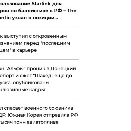
ользование Starlink для
ров по баллистике в РФ – The
antic узнал о позиции
знесмена
к выступил с откровенным
знанием перед "последним
цем" в карьере
н "Альфы" проник в Донецкий
опорт и сжег "Шахед" еще до
уска: опубликованы
склюзивные кадры
ул спасает военного союзника
Р: Южная Корея отправила РФ
тысяч тонн авиатоплива