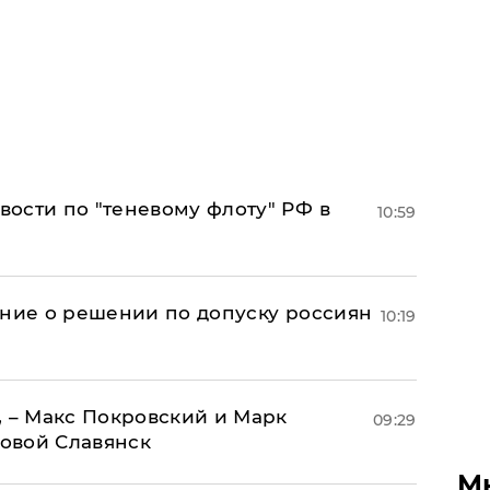
ости по "теневому флоту" РФ в
10:59
ение о решении по допуску россиян
10:19
, – Макс Покровский и Марк
09:29
овой Славянск
М