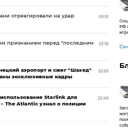
рани отреагировали на удар
05:51
Соц
РФ 
игр
ным признанием перед "последним
23:19
См
Б
нецкий аэропорт и сжег "Шахед"
22:52
ваны эксклюзивные кадры
использование Starlink для
22:40
– The Atlantic узнал о позиции
Заг
мог
поо
соб