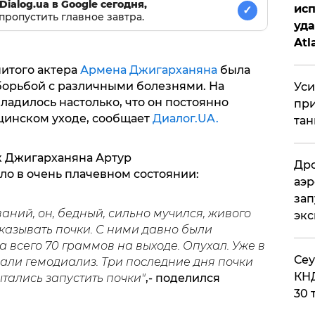
Dialog.ua в Google сегодня,
исп
✓
пропустить главное завтра.
уда
Atl
би
итого актера
Армена Джигарханяна
была
борьбой с различными болезнями. На
Уси
ладилось настолько, что он постоянно
при
цинском уходе, сообщает
Диалог.UA.
тан
к Джигарханяна Артур
Дро
ло в очень плачевном состоянии:
аэр
зап
ваний, он, бедный, сильно мучился, живого
эк
тказывать почки. С ними давно были
 всего 70 граммов на выходе. Опухал. Уже в
​Се
лали гемодиализ. Три последние дня почки
КНД
тались запустить почки"
,- поделился
30 