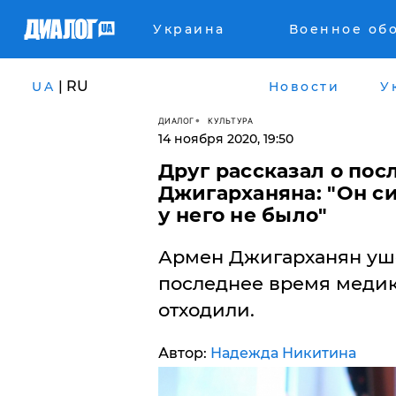
Украина
Военное об
| RU
UA
Новости
У
ДИАЛОГ
КУЛЬТУРА
14 ноября 2020, 19:50
Друг рассказал о по
Джигарханяна: "Он с
у него не было"
Армен Джигарханян уше
последнее время медик
отходили.
Автор:
Надежда Никитина