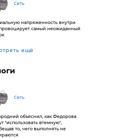
Сеть
иальную напряженность внутри
провоцирует самый неожиданный
ок
отреть ещё
логи
Сеть
ородний объяснил, как Федорова
ут "использовать втемную",
бещав то, чего выполнять не
ираются