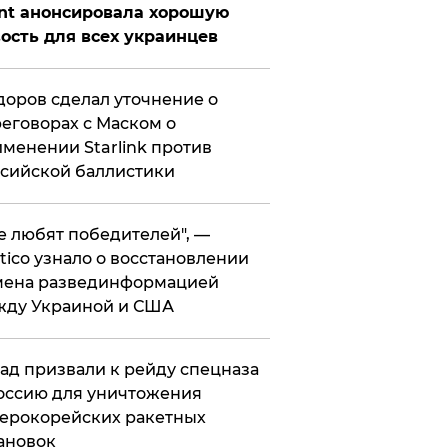
nt анонсировала хорошую
ость для всех украинцев
оров сделал уточнение о
еговорах с Маском о
менении Starlink против
сийской баллистики
се любят победителей", —
itico узнало о восстановлении
мена развединформацией
жду Украиной и США
ад призвали к рейду спецназа
оссию для уничтожения
ерокорейских ракетных
ановок