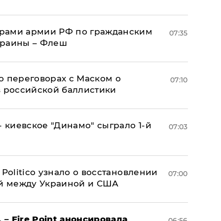
рами армии РФ по гражданским
07:35
краины – Флеш
о переговорах с Маском о
07:10
в российской баллистики
- киевское "Динамо" сыграло 1-й
07:03
 Politico узнало о восстановлении
07:00
й между Украиной и США
 – Fire Point анонсировала
06:56