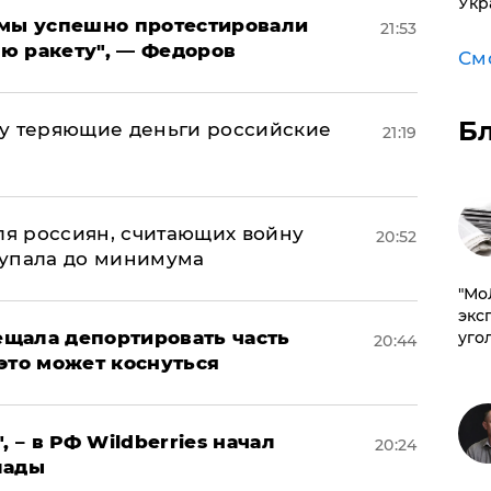
Укр
я мы успешно протестировали
21:53
ю ракету", — Федоров
См
Б
му теряющие деньги российские
21:19
а
оля россиян, считающих войну
20:52
 упала до минимума
​"М
эксп
щала депортировать часть
уго
20:44
это может коснуться
, – в РФ Wildberries начал
20:24
лады