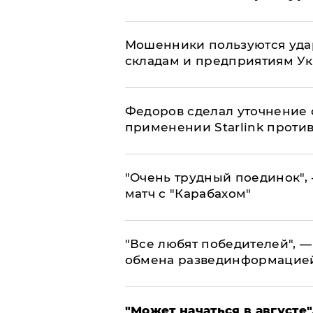
Мошенники пользуются уда
складам и предприятиям У
Федоров сделал уточнение 
применении Starlink проти
"Очень трудный поединок", 
матч с "Карабахом"
​"Все любят победителей", —
обмена развединформацие
"Может начаться в августе",