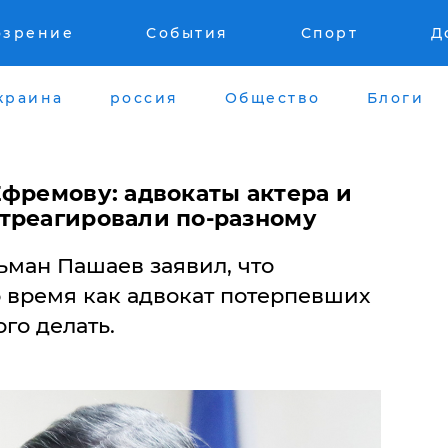
озрение
События
Спорт
Д
краина
россия
Общество
Блоги
Ефремову: адвокаты актера и
треагировали по-разному
ман Пашаев заявил, что
о время как адвокат потерпевших
ого делать.