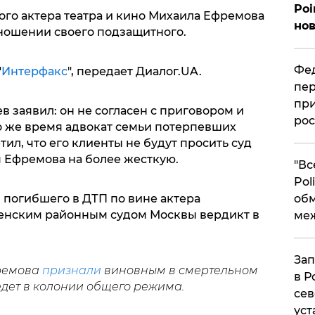
Poi
ого актера театра и кино Михаила Ефремова
нов
тношении своего подзащитного.
Фед
"
Интерфакс
", передает Диалог.UA.
пер
при
 заявил: он не согласен с приговором и
рос
то же время адвокат семьи потерпевших
л, что его клиенты не будут просить суд
 Ефремова на более жесткую.
​"В
Pol
 погибшего в ДТП по вине актера
об
енским районным судом Москвы вердикт в
ме
Зап
ремова
признали
виновным в смертельном
в Р
едет в колонии общего режима.
сев
уст