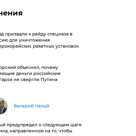
нения
ад призвали к рейду спецназа в
сию для уничтожения
ерокорейских ракетных установок
орский объяснил, почему
яющие деньги российские
гархи не свергли Путина
Валерий Чалый
ый предупредил о следующем шаге
ина, направленном на то, чтобы