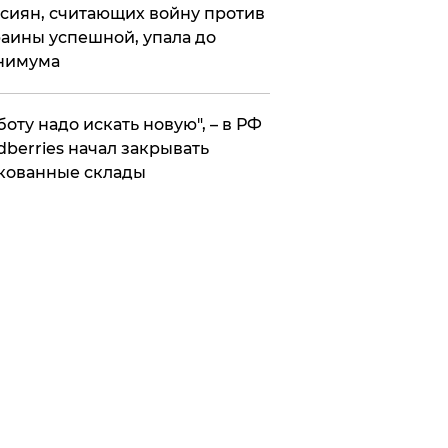
сиян, считающих войну против
аины успешной, упала до
нимума
боту надо искать новую", – в РФ
dberries начал закрывать
кованные склады