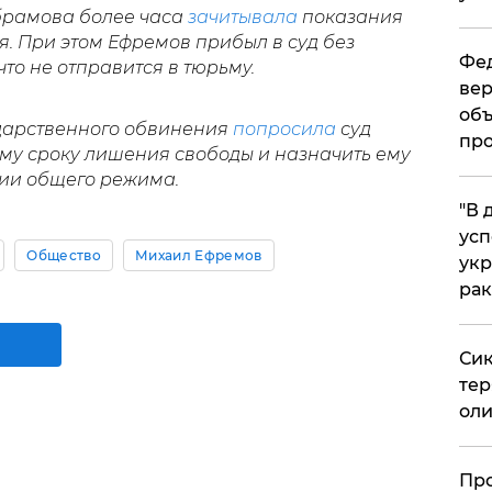
Абрамова более часа
зачитывала
показания
. При этом Ефремов прибыл в суд без
Фед
что не отправится в тюрьму.
вер
объ
дарственного обвинения
попросила
суд
про
ому сроку лишения свободы и назначить ему
онии общего режима.
​"В
усп
Общество
Михаил Ефремов
укр
рак
Сик
тер
оли
​Пр