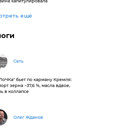
аина капитулировала
отреть ещё
логи
Сеть
оЛоЧКа" бьет по карману Кремля:
орт зерна −37,6 %, масла вдвое,
ль в коллапсе
Олег Жданов