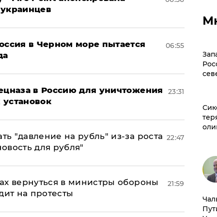
 украинцев
М
оссия в Черном море пытается
06:55
Зап
да
Рос
сев
пецназа в Россию для уничтожения
23:31
 установок
Сик
тер
оли
ь "давление на рубль" из-за роста
22:47
новость для рубля"
ах вернуться в министры обороны
21:59
дит на протесты
Чал
Пут