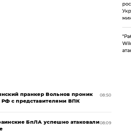
рос
Укр
ми
"Ра
Wil
ата
аинский пранкер Вольнов проник
08:50
 РФ с представителями ВПК
краинские БпЛА успешно атаковали
08:09
е