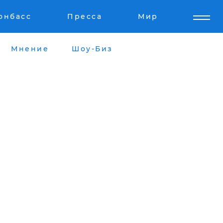
онбасс
Пресса
Мир
Мнение
Шоу-Биз