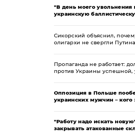
​"В день моего увольнени
украинскую баллистическу
Сикорский объяснил, поче
олигархи не свергли Путин
​Пропаганда не работает: д
против Украины успешной,
Оппозиция в Польше пообе
украинских мужчин – кого 
"Работу надо искать новую"
закрывать атакованные ск