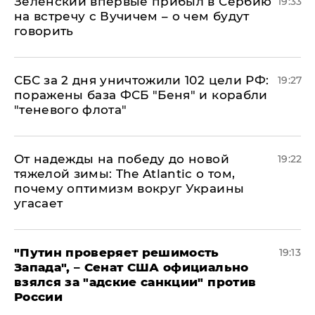
Зеленский впервые прибыл в Сербию
19:33
на встречу с Вучичем – о чем будут
говорить
СБС за 2 дня уничтожили 102 цели РФ:
19:27
поражены база ФСБ "Беня" и корабли
"теневого флота"
От надежды на победу до новой
19:22
тяжелой зимы: The Atlantic о том,
почему оптимизм вокруг Украины
угасает
"Путин проверяет решимость
19:13
Запада", – Сенат США официально
взялся за "адские санкции" против
России