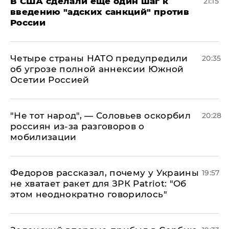
В США сделали еще один шаг к
21:15
введению "адских санкций" против
России
Четыре страны НАТО предупредили
20:35
об угрозе полной аннексии Южной
Осетии Россией
​"Не тот народ", — Соловьев оскорбил
20:28
россиян из-за разговоров о
мобилизации
Федоров рассказал, почему у Украины
19:57
не хватает ракет для ЗРК Patriot: "Об
этом неоднократно говорилось"