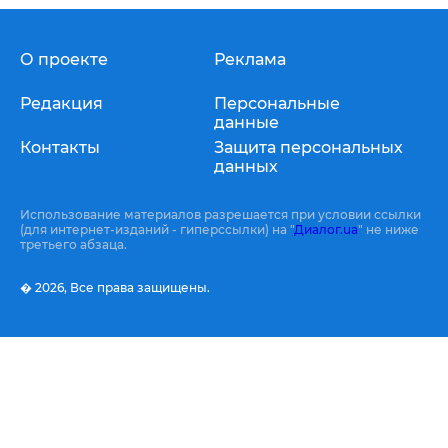
О проекте
Реклама
Редакция
Персональные
данные
Контакты
Защита персональных
данных
Использование материалов разрешается при условии ссылки
(для интернет-изданий - гиперссылки) на "
Диалог.ua
" не ниже
третьего абзаца.
� 2026,
Все права защищены.