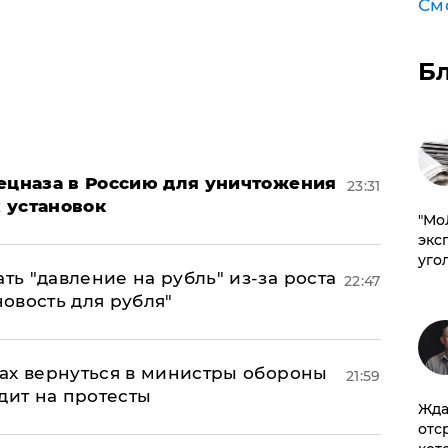
См
Б
пецназа в Россию для уничтожения
23:31
 установок
​"М
эксп
уго
ь "давление на рубль" из-за роста
22:47
новость для рубля"
ах вернуться в министры обороны
21:59
дит на протесты
Жда
отс