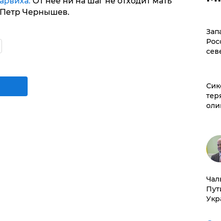
арвиха.
От нее ни на шаг не отходит мать
 Петр Чернышев.
Зап
Рос
сев
Сик
тер
оли
Чал
Пут
Укр