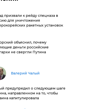
ад призвали к рейду спецназа в
сию для уничтожения
ерокорейских ракетных установок
орский объяснил, почему
яющие деньги российские
гархи не свергли Путина
Валерий Чалый
ый предупредил о следующем шаге
ина, направленном на то, чтобы
аина капитулировала