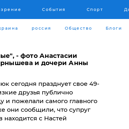
озрение
События
Спорт
Д
краина
россия
Общество
Блоги
ые", - фото Анастасии
ернышева и дочери Анны
юк сегодня празднует свое 49-
изкие друзья публично
 и пожелали самого главного
же они сообщили, что супруг
 находится с Настей