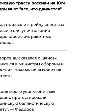
чевую трассу россиян на Юге
зрывают "все, что движется"
ад призвали к рейду спецназа
оссию для уничтожения
ерокорейских ракетных
ановок
оров высказался о шансах
нуться в министры обороны и
яснил, почему не выходит на
тесты
 день моего увольнения мы
ешно протестировали
аинскую баллистическую
ету", — Федоров