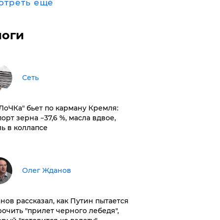
отреть ещё
логи
Сеть
оЛоЧКа" бьет по карману Кремля:
орт зерна −37,6 %, масла вдвое,
ль в коллапсе
Олег Жданов
нов рассказал, как Путин пытается
рочить "прилет черного лебедя",