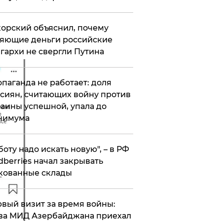
орский объяснил, почему
яющие деньги российские
гархи не свергли Путина
опаганда не работает: доля
сиян, считающих войну против
аины успешной, упала до
нимума
боту надо искать новую", – в РФ
dberries начал закрывать
кованные склады
вый визит за время войны:
ва МИД Азербайджана приехал