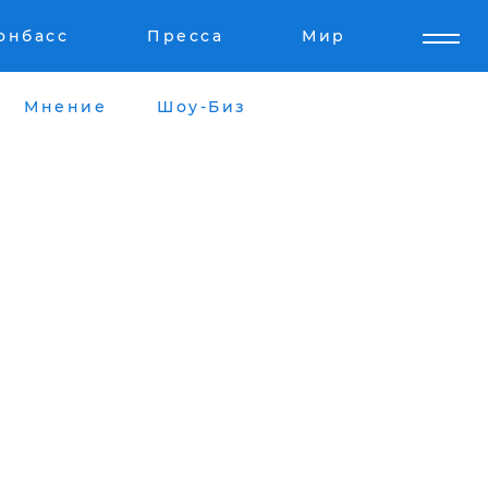
онбасс
Пресса
Мир
Мнение
Шоу-Биз