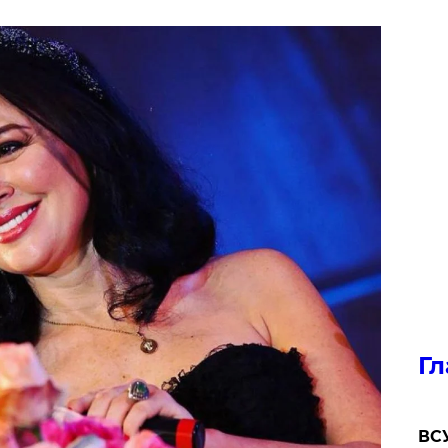
Гл
ВСУ