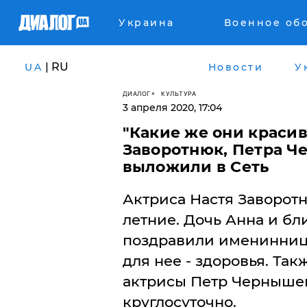
Украина
Военное об
| RU
UA
Новости
У
ДИАЛОГ
КУЛЬТУРА
3 апреля 2020, 17:04
"Какие же они красив
Заворотнюк, Петра Ч
выложили в Сеть
Актриса Настя Заворотн
летние. Дочь Анна и бл
поздравили именинницу
для нее - здоровья. Так
актрисы Петр Чернышев
круглосуточно.