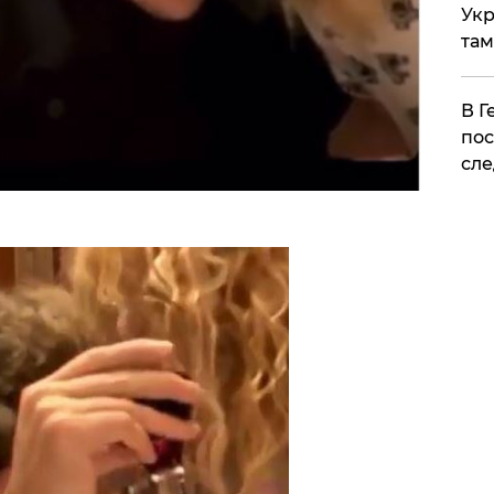
Укр
там
​В 
пос
сле