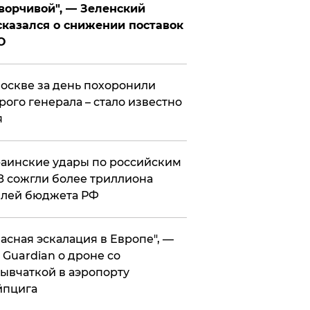
ворчивой", — Зеленский
казался о снижении поставок
О
оскве за день похоронили
рого генерала – стало известно
я
аинские удары по российским
 сожгли более триллиона
блей бюджета РФ
асная эскалация в Европе", —
 Guardian о дроне со
ывчаткой в аэропорту
йпцига