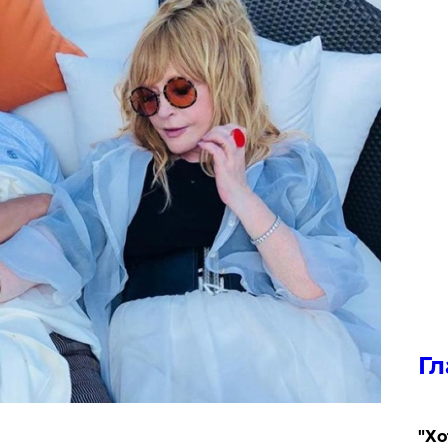
Гл
​"Х