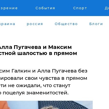
озрение
События
Спорт
Д
краина
россия
Общество
Блоги
Алла Пугачева и Максим
стной шалостью в прямом
сим Галкин и Алла Пугачева без
ировали свои чувства в прямом
ти не ожидали, что станут
 поцелуя знаменитостей.