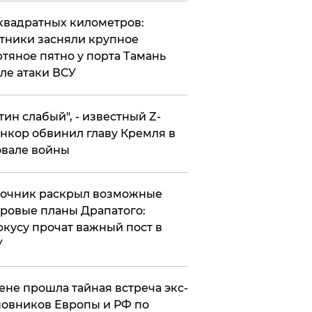
квадратных километров:
тники засняли крупное
тяное пятно у порта Тамань
ле атаки ВСУ
утин слабый", - известный Z-
нкор обвинил главу Кремля в
вале войны
точник раскрыл возможные
ровые планы Драпатого:
кусу прочат важный пост в
У
ене прошла тайная встреча экс-
овников Европы и РФ по