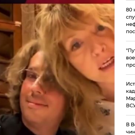
80 
спу
неф
пос
​"П
вое
про
​Ис
кад
Мар
ВС
В В
чин