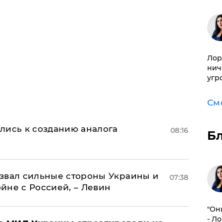
Лор
нич
угр
См
лись к созданию аналога
08:16
Б
назвал сильные стороны Украины и
07:38
ойне с Россией, – Левин
"Он
- Л