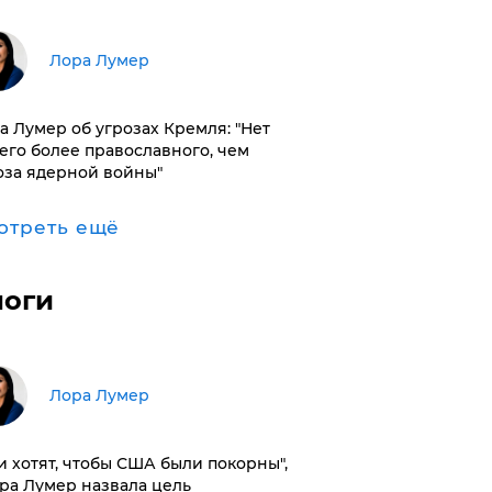
​Лора Лумер
а Лумер об угрозах Кремля: "Нет
его более православного, чем
оза ядерной войны"
отреть ещё
логи
​Лора Лумер
и хотят, чтобы США были покорны",
ора Лумер назвала цель