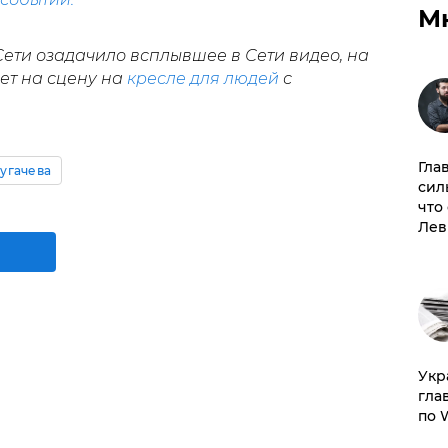
М
Сети озадачило всплывшее в Сети видео, на
ет на сцену на
кресле для людей
с
Гла
угачева
сил
что
Лев
​Ук
гла
по 