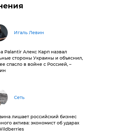
нения
Игаль Левин
ва Palantir Алекс Карп назвал
ьные стороны Украины и объяснил,
 ее спасло в войне с Россией, –
ин
Сеть
раина лишает российский бизнес
вного актива: экономист об ударах
Wildberries