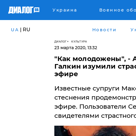
Украина
Военное об
| RU
UA
Новости
У
ДИАЛОГ
КУЛЬТУРА
23 марта 2020, 13:32
"Как молодожены", - 
Галкин изумили стра
эфире
Известные супруги Мак
стеснения продемонстр
эфире. Пользователи Се
свидетелями страстного