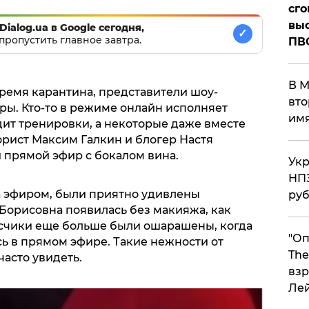
сго
выс
Dialog.ua в Google сегодня,
✓
пропустить главное завтра.
ПВ
В М
время карантина, представители шоу-
вто
ры. Кто-то в режиме онлайн исполняет
им
одит тренировки, а некоторые даже вместе
орист Максим Галкин и блогер Настя
 прямой эфир с бокалом вина.
Укр
НПЗ
а эфиром, были приятно удивлены
ру
орисовна появилась без макияжа, как
счики еще больше были ошарашены, когда
"Оп
ь в прямом эфире. Такие нежности от
The
часто увидеть.
взр
Ле