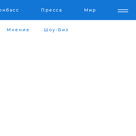
онбасс
Пресса
Мир
Мнение
Шоу-Биз