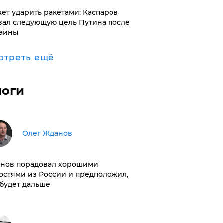
ет ударить ракетами: Каспаров
вал следующую цель Путина после
аины
отреть ещё
логи
Олег Жданов
нов порадовал хорошими
остями из России и предположил,
 будет дальше