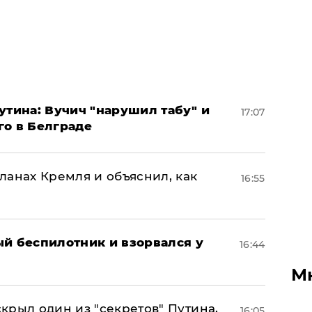
утина: Вучич "нарушил табу" и
17:07
го в Белграде
ланах Кремля и объяснил, как
16:55
ый беспилотник и взорвался у
16:44
М
крыл один из "секретов" Путина,
16:05