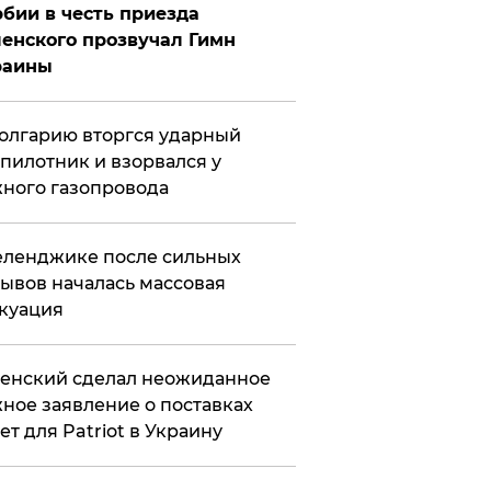
бии в честь приезда
енского прозвучал Гимн
раины
олгарию вторгся ударный
пилотник и взорвался у
ного газопровода
еленджике после сильных
ывов началась массовая
куация
енский сделал неожиданное
ное заявление о поставках
ет для Patriot в Украину