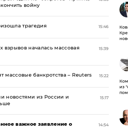
акончить войну
оизошла трагедия
15:46
Ков
Кре
нов
х взрывов началась массовая
15:39
ят массовые банкротства – Reuters
15:22
Ком
из 
пом
и новостями из России и
15:17
льше
нное важное заявление о
14:54