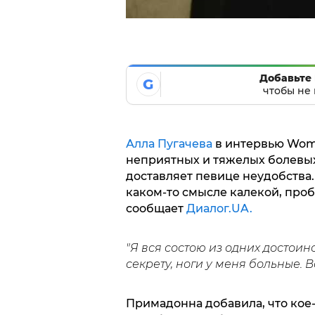
Добавьте 
G
чтобы не 
Алла Пугачева
в интервью Woman
неприятных и тяжелых болевых
доставляет певице неудобства. 
каком-то смысле калекой, проб
сообщает
Диалог.UA.
"Я вся состою из одних достоинс
секрету, ноги у меня больные. 
Примадонна добавила, что кое