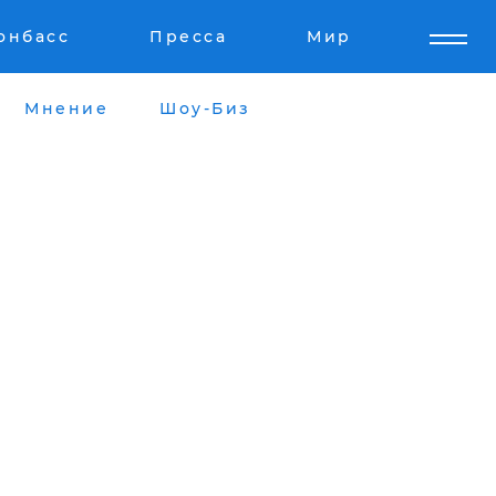
онбасс
Пресса
Мир
Мнение
Шоу-Биз