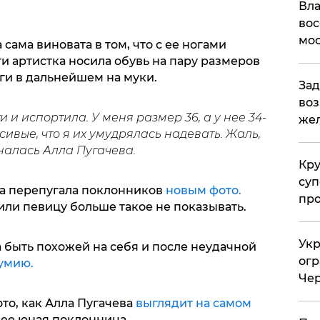
Вла
вос
мос
сама виновата в том, что с ее ногами
ти артистка носила обувь на пару размеров
ги в дальнейшем на муки.
Зад
воз
и испортила. У меня размер 36, а у нее 34-
жел
сивые, что я их умудрялась надевать. Жаль,
зналась Алла Пугачева.
Кр
суп
ва перепугала поклонников
новым фото.
про
ли певицу больше такое не показывать.
Укр
 быть похожей на себя и после неудачной
огр
умию.
Чер
то, как Алла Пугачева
выглядит на самом
ее юная поклонница.