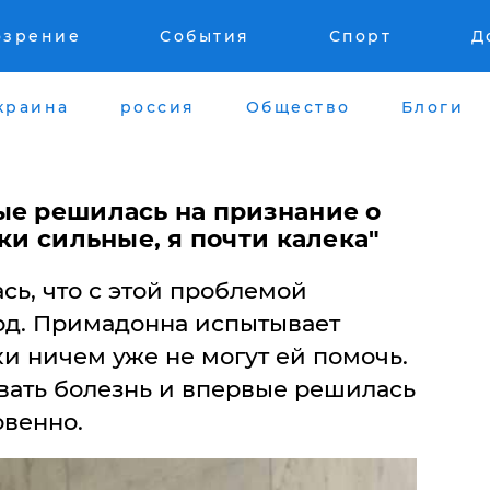
озрение
События
Спорт
Д
краина
россия
Общество
Блоги
ые решилась на признание о
уки сильные, я почти калека"
сь, что с этой проблемой
год. Примадонна испытывает
и ничем уже не могут ей помочь.
вать болезнь и впервые решилась
овенно.