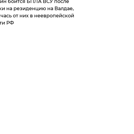
ин боится БПЛА ВСУ после
ки на резиденцию на Валдае,
чась от них в неевропейской
ти РФ