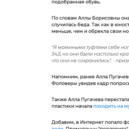
подобранная обувь.
По словам Аллы Борисовны она 
случилась беда. Так как в юнос
меньше, чем и обрекла свои но
"Я мамиными туфлями себе ноги 
34,5, но они были настолько кра
что они не сохранились", - при
Напомним, ранее Алла Пугаче
Фоловеры увидев кадр попроси
Также Алла Пугачева перестала
пластики начала
походить на м
Добавим, в Интернет попало фо
деле.
Примадонну "подловила" 