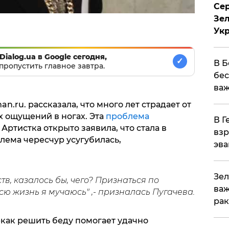
Сер
Зел
Ук
Dialog.ua в Google сегодня,
✓
В Б
пропустить главное завтра.
бес
важ
.ru. рассказала, что много лет страдает от
 ощущений в ногах. Эта
проблема
В Г
Артистка открыто заявила, что стала в
взр
лема чересчур усугубилась,
эва
Зел
тв, казалось бы, чего? Признаться по
важ
Всю жизнь я мучаюсь" ,- призналась Пугачева.
рак
-как решить беду помогает удачно