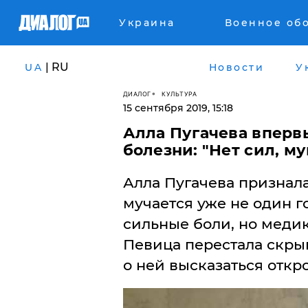
Украина
Военное об
| RU
UA
Новости
У
ДИАЛОГ
КУЛЬТУРА
15 сентября 2019, 15:18
Алла Пугачева вперв
болезни: "Нет сил, м
Алла Пугачева признала
мучается уже не один 
сильные боли, но медик
Певица перестала скры
о ней высказаться откр