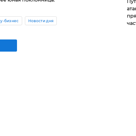
Пут
ата
пря
у-бизнес
Новости дня
час