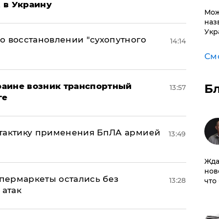
t в Украину
Мож
наз
Укр
о восстановлении "сухопутного
14:14
См
краине возник транспортный
Б
13:57
ге
 тактику применения БпЛА армией
13:49
Жда
нов
пермаркеты остались без
13:28
что
 атак