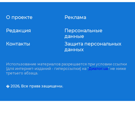
О проекте
Реклама
Редакция
Персональные
данные
Контакты
Защита персональных
данных
Использование материалов разрешается при условии ссылки
(для интернет-изданий - гиперссылки) на "
Диалог.ua
" не ниже
третьего абзаца.
� 2026,
Все права защищены.